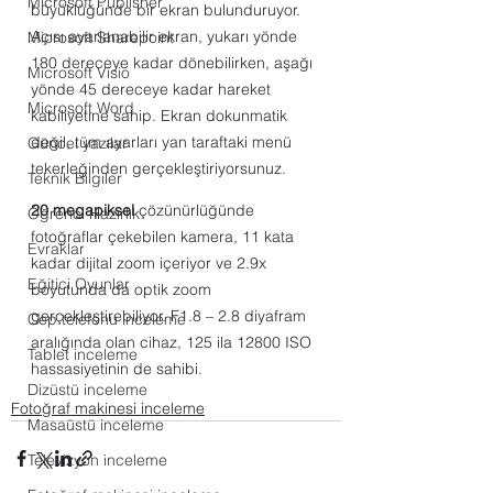
Microsoft Publisher
büyüklüğünde bir ekran bulunduruyor. 
Açısı ayarlanabilir ekran, yukarı yönde 
Microsoft Sharepoint
180 dereceye kadar dönebilirken, aşağı 
Microsoft Visio
yönde 45 dereceye kadar hareket 
Microsoft Word
kabiliyetine sahip. Ekran dokunmatik 
değil, tüm ayarları yan taraftaki menü 
Güncel yazılar
tekerleğinden gerçekleştiriyorsunuz.
Teknik Bilgiler
20 megapiksel
 çözünürlüğünde 
Öğrenci Hazırlık
fotoğraflar çekebilen kamera, 11 kata 
Evraklar
kadar dijital zoom içeriyor ve 2.9x 
Eğitici Oyunlar
boyutunda da optik zoom 
gerçekleştirebiliyor. F1.8 – 2.8 diyafram 
Cep telefonu inceleme
aralığında olan cihaz, 125 ila 12800 ISO 
Tablet inceleme
hassasiyetinin de sahibi.
Dizüstü inceleme
Fotoğraf makinesi inceleme
Masaüstü inceleme
Televizyon inceleme