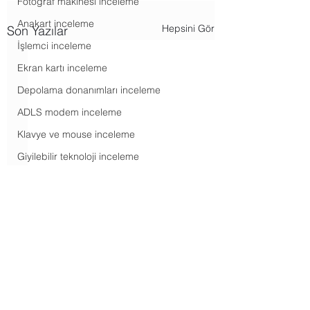
Fotoğraf makinesi inceleme
Anakart inceleme
Hepsini Gör
Son Yazılar
İşlemci inceleme
Ekran kartı inceleme
Depolama donanımları inceleme
ADLS modem inceleme
Klavye ve mouse inceleme
Giyilebilir teknoloji inceleme
Kulaklık inceleme
Ses sistemi inceleme
Yazıcı inceleme
Oyunlar inceleme
Akış hizmetleri haberleri
Yorumlar
Android haberleri