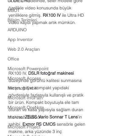
CODE.ORG
IV'üncü modelinde, selef modele göre 
özellikle video konusunda büyük 
MBOT
yeniliklere gitmiş. 
RX100 IV
 ile Ultra HD 
Bilişim Terimleri
video kaydı yapmak artık mümkün.
ARDUINO
App Inventor
Web 2.0 Araçları
Office
Microsoft Powerpoint
RX100 IV, 
DSLR fotoğraf makinesi
Microsoft Access
düzeyinde görüntü kalitesi sunmasına 
karşın, gayet kompakt yapıdaki 
Microsoft Excel
gövdesiyle fazlasıyla kullanışlı ve pratik 
Microsoft InfoPath
bir ürün. Kompakt boyutuyla ele tam 
Microsoft OneNote
oturan ve kasa yapısıyla sağlam duran 
makine, 
ZEISS Vario Sonnar T Lens
'in 
Microsoft Outlook
sahibi. 
Exmor RS CMOS
 sensörle gelen 
Microsoft Project
makine, arka yüzünde 3 inç 