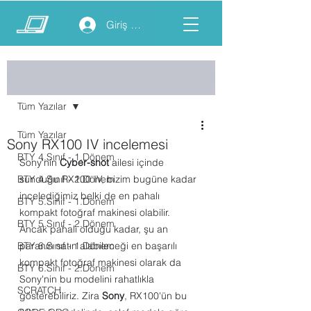
Giriş yap
Yazı
Tüm Yazılar
Tüm Yazılar
Sony RX100 IV incelemesi
BTY 4.Sınıf - 1.Dönem
Sony'nin 
Cyber-shot
 ailesi içinde 
BTY 4.Sınıf - 2.Dönem
sunduğu RX100 IV, bizim bugüne kadar 
incelediğimiz belki de en pahalı 
BTY 5.Sınıf - 1.Dönem
kompakt fotoğraf makinesi olabilir. 
BTY 5.Sınıf - 2.Dönem
Ancak pahalı olduğu kadar, şu an 
BTY 6.Sınıf - 1.Dönem
paranın satın alabileceği en başarılı 
kompakt fotoğraf makinesi olarak da 
BTY 6.Sınıf - 2.Dönem
Sony'nin bu modelini rahatlıkla 
SCRATCH
gösterebiliriz. Zira 
Sony
, RX100'ün bu 