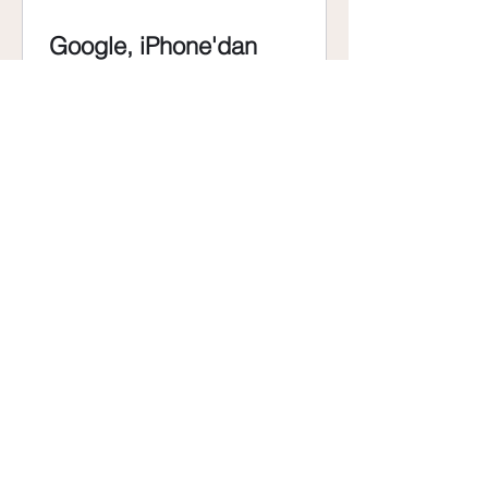
Google, iPhone'dan
Android'e Geçişi
Kolaylaştıracak Yeni Bir
Araç Peşinde!