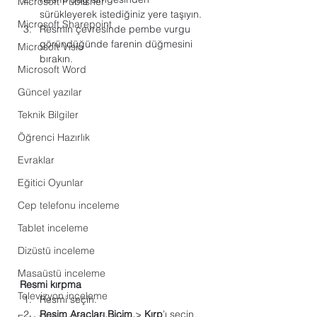
Microsoft Publisher
sürükleyerek istediğiniz yere taşıyın.
Microsoft Sharepoint
Resmin çevresinde pembe vurgu 
göründüğünde farenin düğmesini 
Microsoft Visio
bırakın.
Microsoft Word
Güncel yazılar
Teknik Bilgiler
Öğrenci Hazırlık
Evraklar
Eğitici Oyunlar
Cep telefonu inceleme
Tablet inceleme
Dizüstü inceleme
Masaüstü inceleme
Resmi kırpma
Televizyon inceleme
Resmi seçin.
Resim Araçları Biçim
 > 
Kırp
’ı seçin.