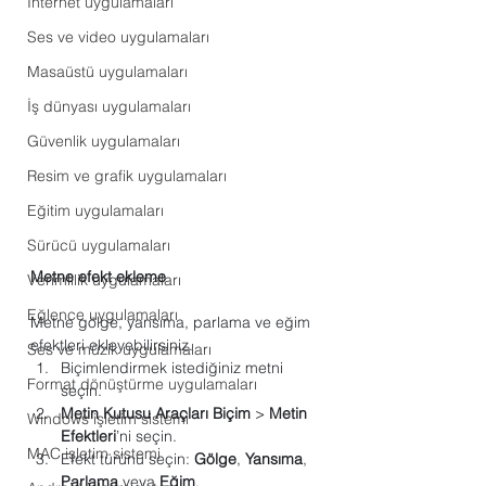
Internet uygulamaları
Ses ve video uygulamaları
Masaüstü uygulamaları
İş dünyası uygulamaları
Güvenlik uygulamaları
Resim ve grafik uygulamaları
Eğitim uygulamaları
Sürücü uygulamaları
Metne efekt ekleme
Verimlilik uygulamaları
Eğlence uygulamaları
Metne gölge, yansıma, parlama ve eğim 
efektleri ekleyebilirsiniz.
Ses ve müzik uygulamaları
Biçimlendirmek istediğiniz metni 
Format dönüştürme uygulamaları
seçin.
Metin Kutusu Araçları Biçim
 > 
Metin 
Windows işletim sistemi
Efektleri
’ni seçin.
MAC işletim sistemi
Efekt türünü seçin: 
Gölge
, 
Yansıma
, 
Parlama
 veya 
Eğim
.