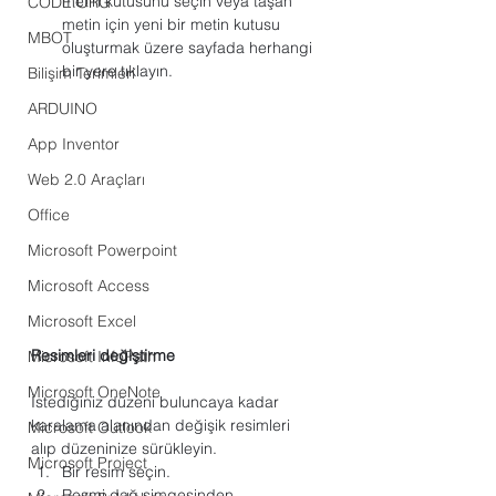
metin kutusunu seçin veya taşan 
CODE.ORG
metin için yeni bir metin kutusu 
MBOT
oluşturmak üzere sayfada herhangi 
bir yere tıklayın.
Bilişim Terimleri
ARDUINO
App Inventor
Web 2.0 Araçları
Office
Microsoft Powerpoint
Microsoft Access
Microsoft Excel
Resimleri değiştirme
Microsoft InfoPath
Microsoft OneNote
İstediğiniz düzeni buluncaya kadar 
karalama alanından değişik resimleri 
Microsoft Outlook
alıp düzeninize sürükleyin.
Microsoft Project
Bir resim seçin.
Resmi dağ simgesinden 