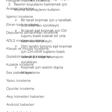
Fotoğraf makinesi inceleme
Resmin boyutlarını belirlemek için 
Anakart inceleme
kırpma tutamaçlarını kullanın:
İşlemci inceleme
Bir tarafı kırpmak için o taraftaki 
Ekran kartı inceleme
orta tutamacı sürükleyin.
İki tarafı eşit kırpmak için Ctrl 
Depolama donanımları inceleme
tuşunu basılı tutarak bir orta 
ADLS modem inceleme
tutamacı sürükleyin.
Dört tarafın tümünü eşit kırpmak 
Klavye ve mouse inceleme
için Ctrl+Shift tuşlarını basılı 
Giyilebilir teknoloji inceleme
tutarak bir köşe tutamacını 
sürükleyin.
Kulaklık inceleme
Kırpmak için resmin dışına 
tıklayın.
Ses sistemi inceleme
Yazıcı inceleme
Oyunlar inceleme
Akış hizmetleri haberleri
Android haberleri