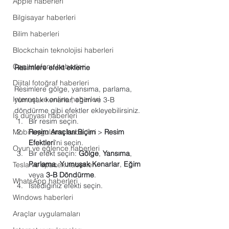
Apple haberleri
Bilgisayar haberleri
Bilim haberleri
Blockchain teknolojisi haberleri
Cep telefonu haberleri
Resimlere efekt ekleme
Dijital fotoğraf haberleri
Resimlere gölge, yansıma, parlama, 
Internet ve online haberleri
yumuşak kenarlar, eğim ve 3-B 
döndürme gibi efektler ekleyebilirsiniz.
İş dünyası haberleri
Bir resim seçin.
Mobil uygulama haberleri
Resim Araçları Biçim
 > 
Resim 
Efektleri
’ni seçin.
Oyun ve eğlence haberleri
Bir efekt seçin: 
Gölge
, 
Yansıma
, 
Parlama
, 
Yumuşak Kenarlar
, 
Eğim
Tesla ve spacex haberleri
veya 
3-B Döndürme
.
WhatsApp haberleri
İstediğiniz efekti seçin.
Windows haberleri
Araçlar uygulamaları