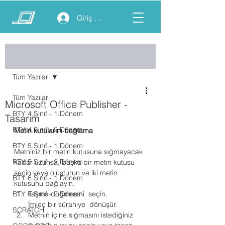
Giriş yap
Yazı
Tüm Yazılar
Tüm Yazılar
Microsoft Office Publisher -
BTY 4.Sınıf - 1.Dönem
Tasarım
BTY 4.Sınıf - 2.Dönem
Metin kutularını bağlama
BTY 5.Sınıf - 1.Dönem
Metniniz bir metin kutusuna sığmayacak 
BTY 5.Sınıf - 2.Dönem
kadar uzunsa, başka bir metin kutusu 
seçin veya oluşturun ve iki metin 
BTY 6.Sınıf - 1.Dönem
kutusunu bağlayın.
BTY 6.Sınıf - 2.Dönem
Taşma düğmesini  seçin.
İmleç bir sürahiye  dönüşür.
SCRATCH
Metnin içine sığmasını istediğiniz 