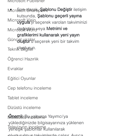
Microsoft Publisher
Son olarak, 
Şablonu Değiştir
 iletişim 
Microsoft Sharepoint
kutsunda, 
Şablonu geçerli yayına 
Microsoft Visio
uygula
'yı seçerek varolan takviminizi 
değiştirin veya 
Metnimi ve 
Microsoft Word
grafiklerimi kullanarak yeni yayın 
Güncel yazılar
oluştur
'u seçerek yeni bir takvim 
oluşturun.
Teknik Bilgiler
Öğrenci Hazırlık
Evraklar
Eğitici Oyunlar
Cep telefonu inceleme
Tablet inceleme
Dizüstü inceleme
Önemli:
 Bu yalnızca Yayımcı'ya 
Masaüstü inceleme
yüklediğinizde bilgisayarınıza yüklenen 
Televizyon inceleme
yerleşik şablonlar kullanılarak 
oluşturulmuş takvimlerde çalışır. Ayrıca 