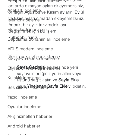
Fotoğraf makinesi inceleme
art arda olmayan ayları ekleyemezsiniz, 
Anakart inceleme
örneğin Ağustos ve Kasım aylarını Eylül 
ve Ekim ayları olmadan ekleyemezsiniz. 
İşlemci inceleme
Ancak, bir aylık takvimdeki ayı 
Ekran kartı inceleme
değiştirmek için bu işlemi 
kullanabilirsiniz.
Depolama donanımları inceleme
ADLS modem inceleme
Yeni ay sayfası ekleme
Klavye ve mouse inceleme
Sayfa Gezintisi
 bölmesinde yeni 
Giyilebilir teknoloji inceleme
sayfayı istediğiniz yerin altını veya 
Kulaklık inceleme
üstünü sağ tıklatın ve 
Sayfa Ekle
veya 
Yinelenen Sayfa Ekle
'yi tıklatın.
Ses sistemi inceleme
Yazıcı inceleme
Oyunlar inceleme
Akış hizmetleri haberleri
Android haberleri