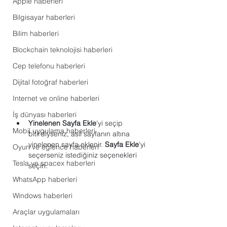
Apple haberleri
Bilgisayar haberleri
Bilim haberleri
Blockchain teknolojisi haberleri
Cep telefonu haberleri
Dijital fotoğraf haberleri
Internet ve online haberleri
İş dünyası haberleri
Yinelenen Sayfa Ekle
'yi seçip 
Mobil uygulama haberleri
bitirdiyseniz, asıl sayfanın altına 
yinelenen sayfa eklenir. 
Sayfa Ekle
'yi 
Oyun ve eğlence haberleri
seçerseniz istediğiniz seçenekleri 
Tesla ve spacex haberleri
seçin.
WhatsApp haberleri
Windows haberleri
Araçlar uygulamaları