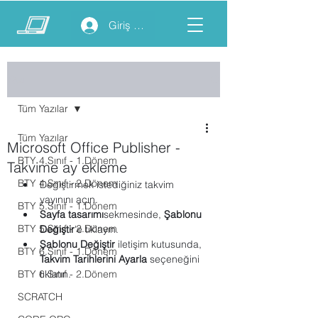
Giriş yap
Yazı
Tüm Yazılar
Tüm Yazılar
Microsoft Office Publisher -
BTY 4.Sınıf - 1.Dönem
Takvime ay ekleme
BTY 4.Sınıf - 2.Dönem
Değiştirmek istediğiniz takvim 
yayınını açın.
BTY 5.Sınıf - 1.Dönem
Sayfa tasarımı
sekmesinde, 
Şablonu 
BTY 5.Sınıf - 2.Dönem
Değiştir
'e tıklayın.
Şablonu Değiştir
 iletişim kutusunda, 
BTY 6.Sınıf - 1.Dönem
Takvim Tarihlerini Ayarla
 seçeneğini 
BTY 6.Sınıf - 2.Dönem
tıklatın.
SCRATCH