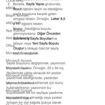
CODE.ORG
Burada, 
Sayfa Yapısı
 grubunda, 
MBOT
Boyut
 öğesini seçin ve istediğiniz 
sayfa boyutuna karşılık gelen 
Bilişim Terimleri
simgeyi tıklatın. Örneğin, 
Letter 8,5 
ARDUINO
x 11"
 öğesini tıklatın.
İpucu:
  İstediğiniz boyutu 
App Inventor
görmüyorsanız, 
Diğer Önceden 
Web 2.0 Araçları
Belirlenmiş Sayfa Boyutları
'na 
tıklayın veya 
Yeni Sayfa Boyutu 
Office
Oluştur
'a tıklayıp özel bir sayfa 
Microsoft Powerpoint
boyutu oluşturun. 
Microsoft Access
Sayfa boyutunu değiştirmek, yayınınızın 
Microsoft Excel
boyutunu ayarlar. Örneğin, 22 x 34 inç 
ölçülerinde çıktısı alınacak bir poster 
Microsoft InfoPath
yazdırmak istediğinizde, yazdırılan 
yayının boyutunu belirlemek için bunu 
Microsoft OneNote
kullanabilirsiniz; yazıcınızın bu 
Microsoft Outlook
büyüklükteki tek bir sayfaya yazdırma 
kapasitesi olup olmadığı veya posteri 
Microsoft Project
örtüşen bir dizi kağıda (parça olarak 