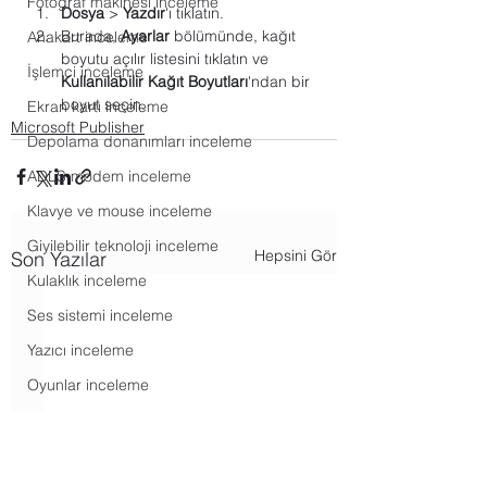
Fotoğraf makinesi inceleme
Dosya
 > 
Yazdır
'ı tıklatın.
Burada, 
Ayarlar
 bölümünde, kağıt 
Anakart inceleme
boyutu açılır listesini tıklatın ve 
İşlemci inceleme
Kullanılabilir Kağıt Boyutları
'ndan bir 
boyut seçin.
Ekran kartı inceleme
Microsoft Publisher
Depolama donanımları inceleme
ADLS modem inceleme
Klavye ve mouse inceleme
Giyilebilir teknoloji inceleme
Hepsini Gör
Son Yazılar
Kulaklık inceleme
Ses sistemi inceleme
Yazıcı inceleme
Oyunlar inceleme
Akış hizmetleri haberleri
Android haberleri