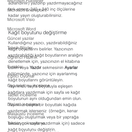
Microsoft Publisher
adlandırılır) yazdırıp yazdırmayacağınız 
fark etmez. 240 x 240 inç ölçülerine 
Microsoft Sharepoint
kadar yayın oluşturabilirsiniz.
Microsoft Visio
Microsoft Word
Kağıt boyutunu değiştirme
Güncel yazılar
Kullandığınız yazıcı, yazdırabildiğiniz 
Teknik Bilgiler
kağıt boyutlarını belirler. Yazıcınızın 
yazdırabildiği kağıt boyutlarının aralığını 
Öğrenci Hazırlık
denetlemek için, yazıcınızın el kitabına 
Evraklar
bakın veya 
Yazdır
 sekmesinin 
Ayarlar
bölümünde, yazıcınız için ayarlanmış 
Eğitici Oyunlar
kağıt boyutlarını görüntüleyin.
Cep telefonu inceleme
Yayınınızı, sayfa boyutuyla eşleşen 
kağıtlara yazdırmak için sayfa ve kağıt 
Tablet inceleme
boyutunun aynı olduğundan emin olun. 
Dizüstü inceleme
Yayınınızı başka bir boyuttaki kağıda 
yazdırmak isterseniz  (örneğin, kenar 
Masaüstü inceleme
boşluğu oluşturmak veya bir yaprağa 
Televizyon inceleme
birden çok sayfa yazdırmak için) sadece 
kağıt boyutunu değiştirin.