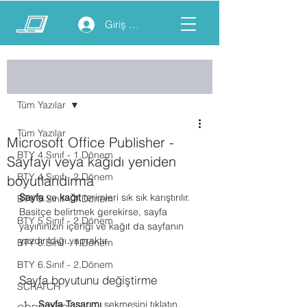
Giriş yap
Yazı
Tüm Yazılar
Tüm Yazılar
Microsoft Office Publisher -
BTY 4.Sınıf - 1.Dönem
Sayfayı veya kağıdı yeniden
BTY 4.Sınıf - 2.Dönem
boyutlandırma
Sayfa
 ve 
kağıt
 terimleri sık sık karıştırılır. 
BTY 5.Sınıf - 1.Dönem
Basitçe belirtmek gerekirse, sayfa 
BTY 5.Sınıf - 2.Dönem
yayınınızın içeriği ve kağıt da sayfanın 
yazdırıldığı yapraktır.
BTY 6.Sınıf - 1.Dönem
BTY 6.Sınıf - 2.Dönem
Sayfa boyutunu değiştirme
SCRATCH
Sayfa Tasarımı
 sekmesini tıklatın.