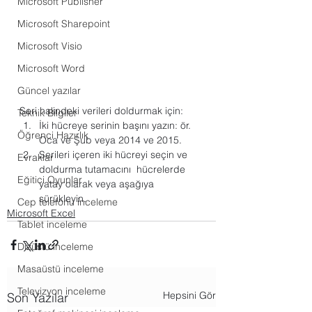
Microsoft Publisher
Microsoft Sharepoint
Microsoft Visio
Microsoft Word
Güncel yazılar
Seri halindeki verileri doldurmak için:
Teknik Bilgiler
İki hücreye serinin başını yazın: ör. 
Öğrenci Hazırlık
Oca ve Şub veya 2014 ve 2015.
Serileri içeren iki hücreyi seçin ve 
Evraklar
doldurma tutamacını  hücrelerde 
Eğitici Oyunlar
yatay olarak veya aşağıya 
sürükleyin.
Cep telefonu inceleme
Microsoft Excel
Tablet inceleme
Dizüstü inceleme
Masaüstü inceleme
Televizyon inceleme
Hepsini Gör
Son Yazılar