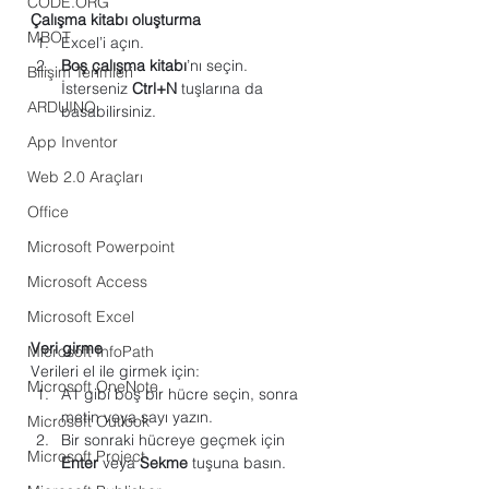
CODE.ORG
Çalışma kitabı oluşturma
MBOT
Excel’i açın.
Boş çalışma kitabı
’nı seçin.
Bilişim Terimleri
İsterseniz 
Ctrl+N
 tuşlarına da 
ARDUINO
basabilirsiniz.
App Inventor
Web 2.0 Araçları
Office
Microsoft Powerpoint
Microsoft Access
Microsoft Excel
Veri girme
Microsoft InfoPath
Verileri el ile girmek için:
Microsoft OneNote
A1 gibi boş bir hücre seçin, sonra 
metin veya sayı yazın.
Microsoft Outlook
Bir sonraki hücreye geçmek için 
Microsoft Project
Enter 
veya 
Sekme 
tuşuna basın.