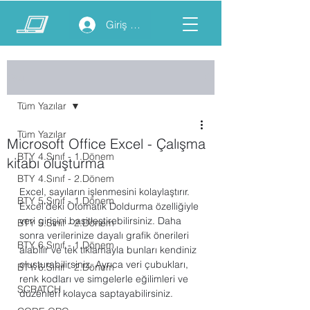
Giriş yap
Yazı
Tüm Yazılar
Tüm Yazılar
Microsoft Office Excel - Çalışma
BTY 4.Sınıf - 1.Dönem
kitabı oluşturma
BTY 4.Sınıf - 2.Dönem
Excel, sayıların işlenmesini kolaylaştırır. 
BTY 5.Sınıf - 1.Dönem
Excel’deki Otomatik Doldurma özelliğiyle 
veri girişini basitleştirebilirsiniz. Daha 
BTY 5.Sınıf - 2.Dönem
sonra verilerinize dayalı grafik önerileri 
BTY 6.Sınıf - 1.Dönem
alabilir ve tek tıklamayla bunları kendiniz 
oluşturabilirsiniz. Ayrıca veri çubukları, 
BTY 6.Sınıf - 2.Dönem
renk kodları ve simgelerle eğilimleri ve 
SCRATCH
düzenleri kolayca saptayabilirsiniz.