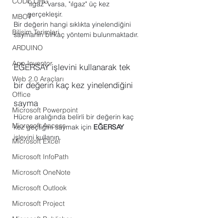
CODE.ORG
"ılgaz" varsa, "ılgaz" üç kez 
gerçekleşir.
MBOT
Bir değerin hangi sıklıkta yinelendiğini 
Bilişim Terimleri
saymanın birkaç yöntemi bulunmaktadır.
ARDUINO
App Inventor
EĞERSAY işlevini kullanarak tek 
Web 2.0 Araçları
bir değerin kaç kez yinelendiğini 
Office
sayma
Microsoft Powerpoint
Hücre aralığında belirli bir değerin kaç 
Microsoft Access
kez geçtiğini saymak için 
EĞERSAY
işlevini kullanın.
Microsoft Excel
Microsoft InfoPath
Microsoft OneNote
Microsoft Outlook
Microsoft Project