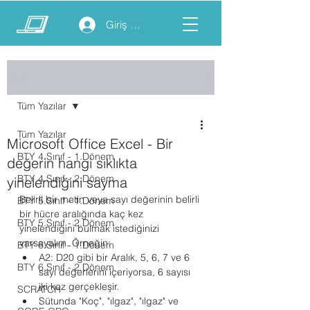
Giriş yap
Yazı
Tüm Yazılar
Tüm Yazılar
Microsoft Office Excel - Bir
BTY 4.Sınıf - 1.Dönem
değerin hangi sıklıkta
BTY 4.Sınıf - 2.Dönem
yinelendiğini sayma
Belirli bir metin veya sayı değerinin belirli 
BTY 5.Sınıf - 1.Dönem
bir hücre aralığında kaç kez 
BTY 5.Sınıf - 2.Dönem
yinelendiğini bulmak istediğinizi 
varsayalım. Örneğin:
BTY 6.Sınıf - 1.Dönem
A2: D20 gibi bir Aralık, 5, 6, 7 ve 6 
BTY 6.Sınıf - 2.Dönem
sayı değerlerini içeriyorsa, 6 sayısı 
iki kez gerçekleşir.
SCRATCH
Sütunda "Koç", "ılgaz", "ılgaz" ve 