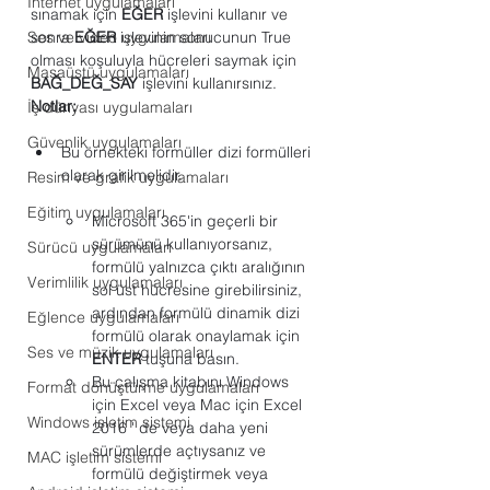
Internet uygulamaları
sınamak için 
EĞER
 işlevini kullanır ve 
Ses ve video uygulamaları
sonra 
EĞER
 işlevinin sonucunun True 
olması koşuluyla hücreleri saymak için 
Masaüstü uygulamaları
BAĞ_DEĞ_SAY
 işlevini kullanırsınız.
Notlar:
İş dünyası uygulamaları
Güvenlik uygulamaları
Bu örnekteki formüller dizi formülleri 
olarak girilmelidir.
Resim ve grafik uygulamaları
Eğitim uygulamaları
Microsoft 365'in geçerli bir 
sürümünü kullanıyorsanız, 
Sürücü uygulamaları
formülü yalnızca çıktı aralığının 
Verimlilik uygulamaları
sol üst hücresine girebilirsiniz, 
ardından formülü dinamik dizi 
Eğlence uygulamaları
formülü olarak onaylamak için 
Ses ve müzik uygulamaları
ENTER
 tuşuna basın.
Bu çalışma kitabını Windows 
Format dönüştürme uygulamaları
için Excel veya Mac için Excel 
Windows işletim sistemi
2016 ' de veya daha yeni 
sürümlerde açtıysanız ve 
MAC işletim sistemi
formülü değiştirmek veya 