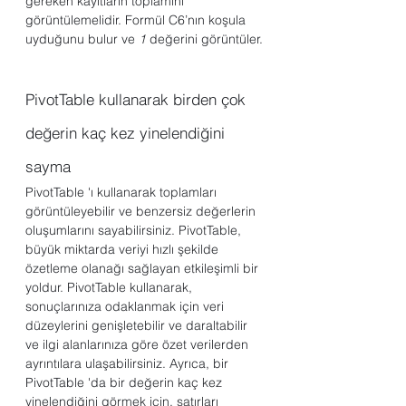
gereken kayıtların toplamını 
görüntülemelidir. Formül C6’nın koşula 
uyduğunu bulur ve 
1
 değerini görüntüler.
PivotTable kullanarak birden çok 
değerin kaç kez yinelendiğini 
sayma
PivotTable 'ı kullanarak toplamları 
görüntüleyebilir ve benzersiz değerlerin 
oluşumlarını sayabilirsiniz. PivotTable, 
büyük miktarda veriyi hızlı şekilde 
özetleme olanağı sağlayan etkileşimli bir 
yoldur. PivotTable kullanarak, 
sonuçlarınıza odaklanmak için veri 
düzeylerini genişletebilir ve daraltabilir 
ve ilgi alanlarınıza göre özet verilerden 
ayrıntılara ulaşabilirsiniz. Ayrıca, bir 
PivotTable 'da bir değerin kaç kez 
yinelendiğini görmek için, satırları 