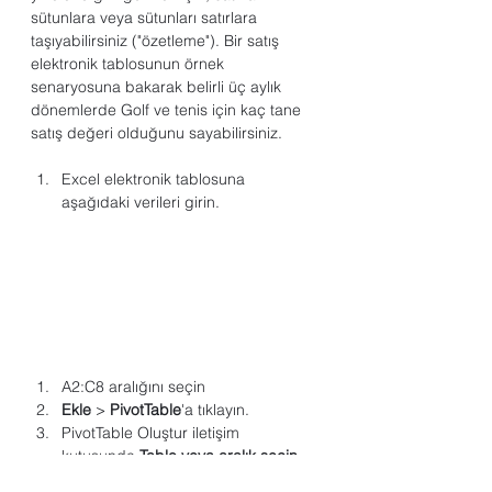
sütunlara veya sütunları satırlara 
taşıyabilirsiniz ("özetleme"). Bir satış 
elektronik tablosunun örnek 
senaryosuna bakarak belirli üç aylık 
dönemlerde Golf ve tenis için kaç tane 
satış değeri olduğunu sayabilirsiniz.
Excel elektronik tablosuna 
aşağıdaki verileri girin.
A2:C8 aralığını seçin
Ekle
 > 
PivotTable
'a tıklayın.
PivotTable Oluştur iletişim 
kutusunda 
Tablo veya aralık seçin
öğesine tıklayın ve ardından 
Yeni 