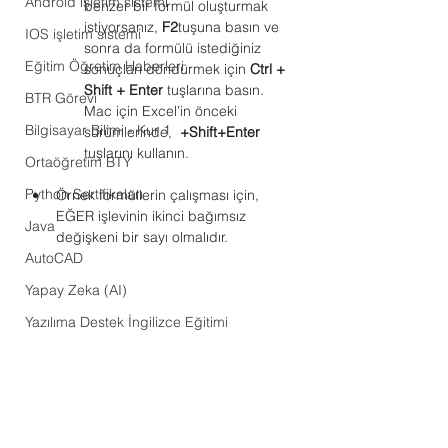
Android işletim sistemi
benzer bir formül oluşturmak 
istiyorsanız, 
F2
tuşuna basın ve 
IOS işletim sistemi
sonra da formülü istediğiniz 
Eğitim Öğretim Haberleri
sonuçları döndürmek için 
Ctrl + 
Shift + Enter
 tuşlarına basın. 
BTR Görevi
Mac için Excel’in önceki 
Bilgisayar Bilimi - Kur 1
sürümlerinde,  
+Shift+Enter
tuşlarını kullanın.
Ortaöğretim BTY
Python Sertifikaları
Örnek formüllerin çalışması için, 
EĞER işlevinin ikinci bağımsız 
Java
değişkeni bir sayı olmalıdır.
AutoCAD
Yapay Zeka (AI)
Yazılıma Destek İngilizce Eğitimi