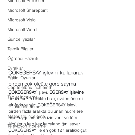
Microsoft Publisher
Microsoft Sharepoint
Microsoft Visio
Microsoft Word
Güncel yazılar
Teknik Bilgiler
Öğrenci Hazırlık
Evraklar
ÇOKEĞERSAY işlevini kullanarak 
Eğitici Oyunlar
birden çok ölçüte göre sayma
Cep telefonu inceleme
ÇOKEĞERSAY
 işlevi, 
EĞERSAY işlevine
Tablet inceleme
benzemekle birlikte bu işlevden önemli 
bir farkı vardır: ÇOKEĞERSAY işlevi, 
Dizüstü inceleme
birden fazla aralıkta bulunan hücrelere 
Masaüstü inceleme
ölçüt uygulamanıza izin verir ve tüm 
ölçütlerin kaç kez karşılandığını sayar. 
Televizyon inceleme
ÇOKEĞERSAY ile en çok 127 aralık/ölçüt 