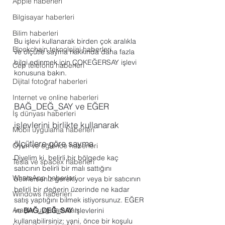
Apple haberleri
Bilgisayar haberleri
Bilim haberleri
Bu işlevi kullanarak birden çok aralıkla 
Blockchain teknolojisi haberleri
ve ölçütle sayma hakkında daha fazla 
bilgi edinmek için ÇOKEĞERSAY işlevi 
Cep telefonu haberleri
konusuna bakın.
Dijital fotoğraf haberleri
Internet ve online haberleri
BAĞ_DEĞ_SAY ve EĞER 
İş dünyası haberleri
işlevlerini birlikte kullanarak 
Mobil uygulama haberleri
ölçütlere göre sayma
Oyun ve eğlence haberleri
Diyelim ki, belirli bir bölgede kaç 
Tesla ve spacex haberleri
satıcının belirli bir malı sattığını 
WhatsApp haberleri
belirlemeniz gerekiyor veya bir satıcının 
belirli bir değerin üzerinde ne kadar 
Windows haberleri
satış yaptığını bilmek istiyorsunuz. EĞER 
Araçlar uygulamaları
ve 
BAĞ_DEĞ_SAY
 işlevlerini 
kullanabilirsiniz; yani, önce bir koşulu 