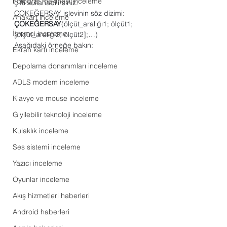
Fotoğraf makinesi inceleme
çifti kullanabilirsiniz.
ÇOKEĞERSAY işlevinin söz dizimi:
Anakart inceleme
ÇOKEĞERSAY
(ölçüt_aralığı1; ölçüt1; 
İşlemci inceleme
[ölçüt_aralığı2; ölçüt2];…)
Aşağıdaki örneğe bakın:
Ekran kartı inceleme
Depolama donanımları inceleme
ADLS modem inceleme
Klavye ve mouse inceleme
Giyilebilir teknoloji inceleme
Kulaklık inceleme
Ses sistemi inceleme
Yazıcı inceleme
Oyunlar inceleme
Akış hizmetleri haberleri
Android haberleri