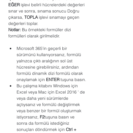
EĞER
 işlevi belirli hücrelerdeki değerleri 
sınar ve sonra, sınama sonucu Doğru 
çıkarsa, 
TOPLA
 işlevi sınamayı geçen 
değerleri toplar.
Notlar:
 Bu örnekteki formüller dizi 
formülleri olarak girilmelidir.
Microsoft 365'in geçerli bir 
sürümünü kullanıyorsanız, formülü 
yalnızca çıktı aralığının sol üst 
hücresine girebilirsiniz, ardından 
formülü dinamik dizi formülü olarak 
onaylamak için 
ENTER
 tuşuna basın.
Bu çalışma kitabını Windows için 
Excel veya Mac için Excel 2016 ' de 
veya daha yeni sürümlerde 
açtıysanız ve formülü değiştirmek 
veya benzer bir formül oluşturmak 
istiyorsanız, 
F2
tuşuna basın ve 
sonra da formülü istediğiniz 
sonuçları döndürmek için 
Ctrl + 