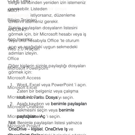
CODE.ORG
belge sahibinden yeniden izin istemeniz 
gerekebilir. Listeden 
bir dosya 
MBOT
paylaşmak
 istiyorsanız, düzenleme 
Bilişim Terimleri
izinlerini istemeniz gerekir.
Sizinle paylaşılan dosyaların listesini 
ARDUINO
görmek için, bir Microsoft hesabı veya iş 
App Inventor
veya okul hesabıyla Office 'te oturum 
açın ve aşağıdaki uygun sekmedeki 
Web 2.0 Araçları
adımları izleyin.
Office
Diğer kişilerin sizinle paylaştığı dosyaları 
Microsoft Powerpoint
görmek için:
Microsoft Access
Word, Excel veya PowerPoint 'i açın. 
Microsoft Excel
Zaten bir belgeniz veya çalışma 
Microsoft InfoPath
kitabınız varsa 
Dosya
'yı seçin.
Aşağı kaydırın ve 
benimle paylaşılan
Microsoft OneNote
sekmesini seçin veya 
benimle 
Microsoft Outlook
paylaşılan
> 
Aç
 'ı seçin.
Not:
 Benimle paylaşılan listesi yalnızca 
Microsoft Project
OneDrive – kişisel
, 
OneDrive Iş
 ve 