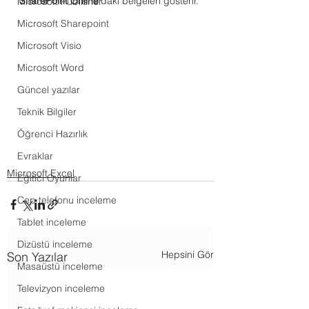
SharePoint Online
'daki belgeleri gösterir. 
Microsoft Publisher
Microsoft Sharepoint
Microsoft Visio
Microsoft Word
Güncel yazılar
Teknik Bilgiler
Öğrenci Hazırlık
Evraklar
Microsoft Excel
Eğitici Oyunlar
Cep telefonu inceleme
Tablet inceleme
Dizüstü inceleme
Hepsini Gör
Son Yazılar
Masaüstü inceleme
Televizyon inceleme