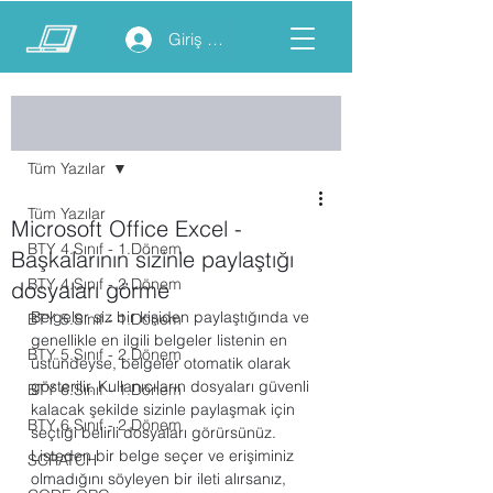
Giriş yap
Yazı
Tüm Yazılar
Tüm Yazılar
Microsoft Office Excel -
BTY 4.Sınıf - 1.Dönem
Başkalarının sizinle paylaştığı
BTY 4.Sınıf - 2.Dönem
dosyaları görme
Belgeler siz bir kişiden paylaştığında ve 
BTY 5.Sınıf - 1.Dönem
genellikle en ilgili belgeler listenin en 
BTY 5.Sınıf - 2.Dönem
üstündeyse, belgeler otomatik olarak 
gösterilir. Kullanıcıların dosyaları güvenli 
BTY 6.Sınıf - 1.Dönem
kalacak şekilde sizinle paylaşmak için 
BTY 6.Sınıf - 2.Dönem
seçtiği belirli dosyaları görürsünüz. 
Listeden bir belge seçer ve erişiminiz 
SCRATCH
olmadığını söyleyen bir ileti alırsanız, 