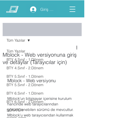
Giriş yap
Yazı
Tüm Yazılar
Tüm Yazılar
Mblock - Web versiyonuna giriş
BTY 4.Sınıf - 1.Dönem
ve detaylar (Tarayıcılar için)
BTY 4.Sınıf - 2.Dönem
BTY 5.Sınıf - 1.Dönem
Mblock - Web versiyonu
BTY 5.Sınıf - 2.Dönem
BTY 6.Sınıf - 1.Dönem
Mblock'un bilgisayar içerisine kurulum 
BTY 6.Sınıf - 2.Dönem
haricinde web tarayıcılarından 
görüntülenebilen sürümü de mevcuttur. 
SCRATCH
Mblock'u web tarayıcısından kullanmak 