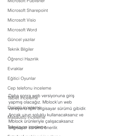
Microsoft Publisher
Microsoft Sharepoint
Microsoft Visio
Microsoft Word
Güncel yazılar
Teknik Bilgiler
Öğrenci Hazırlık
Evraklar
Eğitici Oyunlar
Cep telefonu inceleme
Daha sonra web versiyonuna giriş 
Tablet inceleme
yapmış olacağız. Mblock'un web 
Dizüstü inceleme
versiyonu tıpkı bilgisayar sürümü gibidir. 
Ancak uzun soluklu kullanacaksanız ve 
Masaüstü inceleme
Mblock ürünleriyle çalışacaksanız 
Televizyon inceleme
bilgisayar sürümü önerilir.