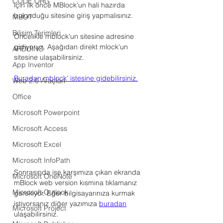
CODE.ORG
için ilk önce MBlock‘un hali hazırda 
bulunduğu sitesine giriş yapmalısınız. 
MBOT
Bilişim Terimleri
Öncelikle mblock'un sitesine adresine 
gidiyoruz. Aşağıdan direkt mlock'un 
ARDUINO
sitesine ulaşabilirsiniz.
App Inventor
Buradan mblock' istesine gidebilirsiniz.
Web 2.0 Araçları
Office
Microsoft Powerpoint
Microsoft Access
Microsoft Excel
Microsoft InfoPath
Sonrasında ise karşımıza çıkan ekranda 
Microsoft OneNote
mBlock web version kısmına tıklamanız 
Microsoft Outlook
gerekiyor. Eğer bilgisayarınıza kurmak 
istiyorsanız diğer yazımıza
buradan
Microsoft Project
ulaşabilirsiniz.