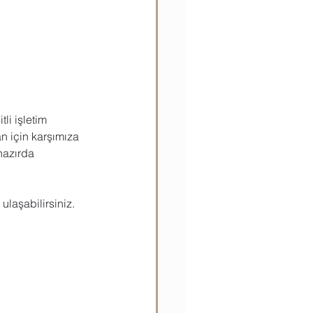
ılar
Teknik Bilgiler
li işletim 
an için karşımıza 
hazırda 
ulaşabilirsiniz.