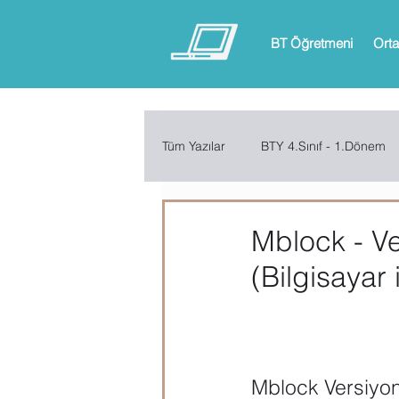
BT Öğretmeni
Orta
Tüm Yazılar
BTY 4.Sınıf - 1.Dönem
BTY 6.Sınıf - 1.Dönem
BTY 6.
Mblock - Ve
(Bilgisayar 
ARDUINO
App Inventor
Microsoft Excel
Microsoft Inf
Mblock Versiyon