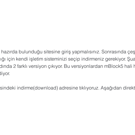
 Sharepoint
Microsoft Visio
Microsoft Word
Güncel yaz
Eğitici Oyunlar
 hazırda bulunduğu sitesine giriş yapmalısınız. Sonrasında çeşit
ığı için kendi işletim sisteminizi seçip indirmeniz gerekiyor. Şu
nda 2 farklı versiyon çıkıyor. Bu versiyonlardan mBlock5 hali 
iyor. 
sindeki indirme(download) adresine tıklıyoruz. Aşağıdan direkt 