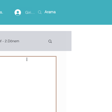
is.
Giriş yap
ıf - 2.Dönem
lişim Terimleri
ı
ft Access
Project