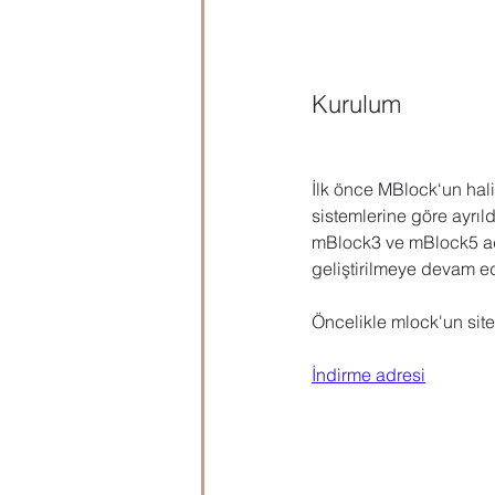
Microsoft Publisher
Microsoft
Kurulum
Öğrenci Hazırlık
Evraklar
İlk önce MBlock‘un hali
sistemlerine göre ayrıld
mBlock3 ve mBlock5 adı
geliştirilmeye devam ed
Öncelikle mlock'un site
İndirme adresi