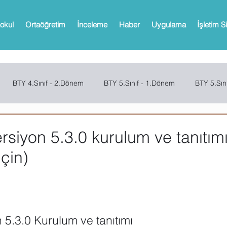
okul
Ortaöğretim
İnceleme
Haber
Uygulama
İşletim S
BTY 4.Sınıf - 2.Dönem
BTY 5.Sınıf - 1.Dönem
BTY 5.Sın
Sınıf - 2.Dönem
SCRATCH
CODE.ORG
MBOT
Bi
rsiyon 5.3.0 kurulum ve tanıtım
için)
Web 2.0 Araçları
Office
Microsoft Powerpoint
Microso
oPath
Microsoft OneNote
Microsoft Outlook
Microsoft 
 5.3.0 Kurulum ve tanıtımı