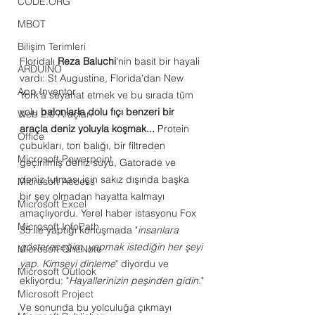
CODE.ORG
MBOT
Bilişim Terimleri
Floridalı 
Reza Baluchi
'nin basit bir hayali 
ARDUINO
vardı: St Augustine, Florida'dan New 
App Inventor
York'a seyahat etmek ve bu sırada tüm 
yolu 
balonlarla dolu fıçı benzeri bir 
Web 2.0 Araçları
araçla deniz yoluyla koşmak...
 Protein 
Office
çubukları, ton balığı, bir filtreden 
Microsoft Powerpoint
geçirilmiş deniz suyu, Gatorade ve 
deniz tutması için sakız dışında başka 
Microsoft Access
bir şey olmadan hayatta kalmayı 
Microsoft Excel
amaçlıyordu. Yerel haber istasyonu Fox 
Microsoft InfoPath
35 ile yaptığı konuşmada "
insanlara 
göstereceğim, yapmak istediğin her şeyi 
Microsoft OneNote
yap. Kimseyi dinleme
" diyordu ve 
Microsoft Outlook
ekliyordu: "
Hayallerinizin peşinden gidin.
"
Microsoft Project
Ve sonunda bu yolculuğa çıkmayı 