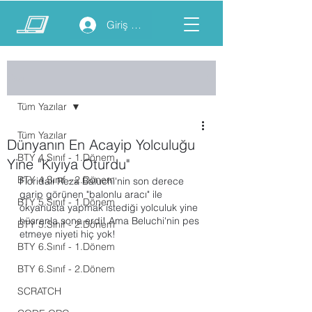
Giriş yap
Yazı
Tüm Yazılar
Tüm Yazılar
Dünyanın En Acayip Yolculuğu
BTY 4.Sınıf - 1.Dönem
Yine "Kıyıya Oturdu"
BTY 4.Sınıf - 2.Dönem
Floridalı Reza Baluchi'nin son derece 
garip görünen "balonlu aracı" ile 
BTY 5.Sınıf - 1.Dönem
okyanusta yapmak istediği yolculuk yine 
hüsranla sona erdi! Ama Beluchi'nin pes 
BTY 5.Sınıf - 2.Dönem
etmeye niyeti hiç yok!
BTY 6.Sınıf - 1.Dönem
BTY 6.Sınıf - 2.Dönem
SCRATCH