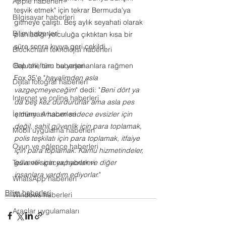
Apple haberleri
teşvik etmek" için tekrar Bermuda'ya 
Bilgisayar haberleri
gitmeye çalıştı. Beş aylık seyahati olarak 
Bilim haberleri
planladığı yolculuğa çıktıktan kısa bir 
süre sonra kıyıya geri çekildi.
Blockchain teknolojisi haberleri
Cep telefonu haberleri
Baluchi, tüm bu yaşananlara rağmen 
Fox 35'e "
hayalimden asla 
Dijital fotoğraf haberleri
vazgeçmeyeceğim
" dedi: "
Beni dört ya 
Internet ve online haberleri
da beş kez durdururlar ama asla pes 
İş dünyası haberleri
etmem. Amacım sadece evsizler için 
değil, sahil güvenlik için para toplamak, 
Mobil uygulama haberleri
polis teşkilatı için para toplamak, itfaiye 
Oyun ve eğlence haberleri
için para toplamak. Kamu hizmetindeler, 
Tesla ve spacex haberleri
güvenlik için yapıyorlar ve diğer 
insanlara yardım ediyorlar.
"
WhatsApp haberleri
Bilim haberleri
Windows haberleri
Araçlar uygulamaları