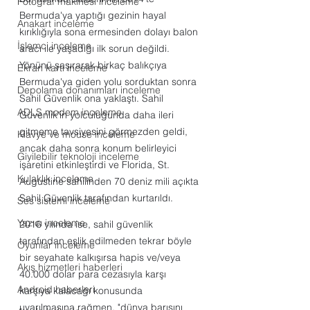
Fotoğraf makinesi inceleme
Bermuda'ya yaptığı gezinin hayal 
Anakart inceleme
kırıklığıyla sona ermesinden dolayı balon 
İşlemci inceleme
aracı ile yaşadığı ilk sorun değildi. 
Yönünü şaşırarak birkaç balıkçıya 
Ekran kartı inceleme
Bermuda'ya giden yolu sorduktan sonra 
Depolama donanımları inceleme
Sahil Güvenlik ona yaklaştı. Sahil 
ADLS modem inceleme
Güvenlik'in yolculuğunda daha ileri 
gitmeme tavsiyesini görmezden geldi, 
Klavye ve mouse inceleme
ancak daha sonra konum belirleyici 
Giyilebilir teknoloji inceleme
işaretini etkinleştirdi ve Florida, St. 
Kulaklık inceleme
Augustine sahilinden 70 deniz mili açıkta 
Sahil Güvenlik tarafından kurtarıldı.
Ses sistemi inceleme
Yazıcı inceleme
2016 yılında ise, sahil güvenlik 
tarafından eşlik edilmeden tekrar böyle 
Oyunlar inceleme
bir seyahate kalkışırsa hapis ve/veya 
Akış hizmetleri haberleri
40.000 dolar para cezasıyla karşı 
Android haberleri
karşıya kalacağı konusunda 
uyarılmasına rağmen, "dünya barışını 