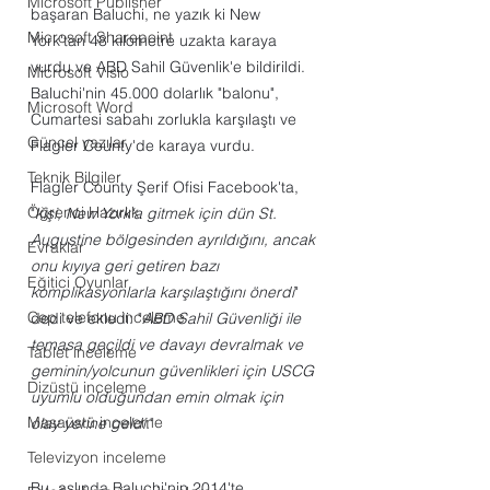
Microsoft Publisher
başaran Baluchi, ne yazık ki New 
Microsoft Sharepoint
York'tan 48 kilometre uzakta karaya 
vurdu ve ABD Sahil Güvenlik'e bildirildi. 
Microsoft Visio
Baluchi'nin 45.000 dolarlık "balonu", 
Microsoft Word
Cumartesi sabahı zorlukla karşılaştı ve 
Güncel yazılar
Flagler County'de karaya vurdu.
Teknik Bilgiler
Flagler County Şerif Ofisi Facebook'ta, 
Öğrenci Hazırlık
"
kişi, New York'a gitmek için dün St. 
Augustine bölgesinden ayrıldığını, ancak 
Evraklar
onu kıyıya geri getiren bazı 
Eğitici Oyunlar
komplikasyonlarla karşılaştığını önerdi
" 
Cep telefonu inceleme
dedi ve ekledi: "
ABD Sahil Güvenliği ile 
temasa geçildi ve davayı devralmak ve 
Tablet inceleme
geminin/yolcunun güvenlikleri için USCG 
Dizüstü inceleme
uyumlu olduğundan emin olmak için 
Masaüstü inceleme
olay yerine geldi.
"
Televizyon inceleme
Bu, aslında Baluchi'nin 2014'te 