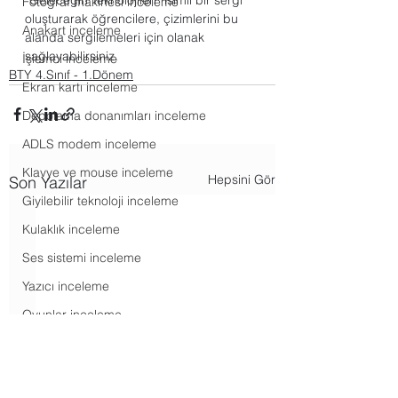
Fotoğraf makinesi inceleme
oluşturarak öğrencilere, çizimlerini bu 
Anakart inceleme
alanda sergilemeleri için olanak 
sağlayabilirsiniz.
İşlemci inceleme
BTY 4.Sınıf - 1.Dönem
Ekran kartı inceleme
Depolama donanımları inceleme
ADLS modem inceleme
Klavye ve mouse inceleme
Hepsini Gör
Son Yazılar
Giyilebilir teknoloji inceleme
Kulaklık inceleme
Ses sistemi inceleme
Yazıcı inceleme
Oyunlar inceleme
Akış hizmetleri haberleri
Android haberleri