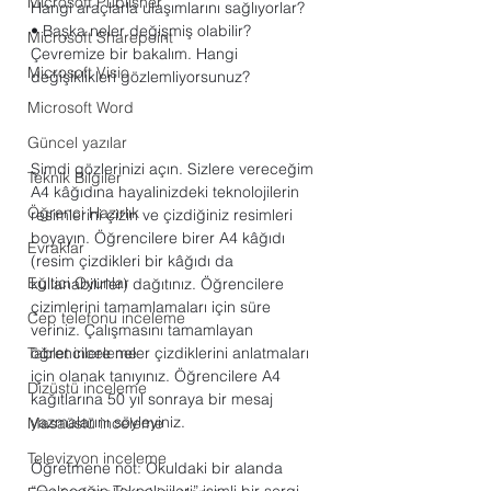
Microsoft Publisher
Hangi araçlarla ulaşımlarını sağlıyorlar? 
• Başka neler değişmiş olabilir? 
Microsoft Sharepoint
Çevremize bir bakalım. Hangi 
Microsoft Visio
değişiklikleri gözlemliyorsunuz?
Microsoft Word
Güncel yazılar
Şimdi gözlerinizi açın. Sizlere vereceğim 
Teknik Bilgiler
A4 kâğıdına hayalinizdeki teknolojilerin 
Öğrenci Hazırlık
resimlerini çizin ve çizdiğiniz resimleri 
boyayın. Öğrencilere birer A4 kâğıdı 
Evraklar
(resim çizdikleri bir kâğıdı da 
Eğitici Oyunlar
kullanabilirler) dağıtınız. Öğrencilere 
çizimlerini tamamlamaları için süre 
Cep telefonu inceleme
veriniz. Çalışmasını tamamlayan 
öğrencilere neler çizdiklerini anlatmaları 
Tablet inceleme
için olanak tanıyınız. Öğrencilere A4 
Dizüstü inceleme
kağıtlarına 50 yıl sonraya bir mesaj 
yazmalarını söyleyiniz. 
Masaüstü inceleme
Televizyon inceleme
Öğretmene not: Okuldaki bir alanda 
“Geleceğin Teknolojileri” isimli bir sergi 