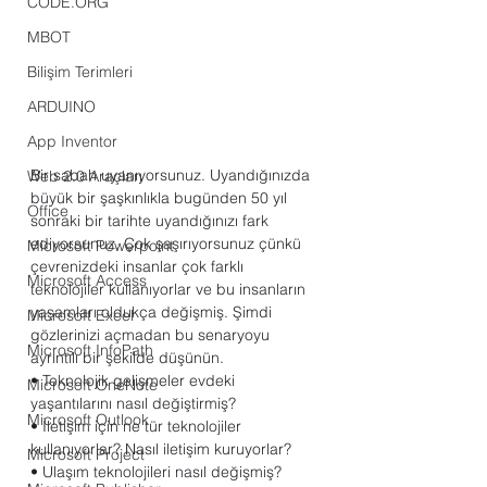
CODE.ORG
MBOT
Bilişim Terimleri
ARDUINO
App Inventor
Bir sabah uyanıyorsunuz. Uyandığınızda 
Web 2.0 Araçları
büyük bir şaşkınlıkla bugünden 50 yıl 
Office
sonraki bir tarihte uyandığınızı fark 
ediyorsunuz. Çok şaşırıyorsunuz çünkü 
Microsoft Powerpoint
çevrenizdeki insanlar çok farklı 
Microsoft Access
teknolojiler kullanıyorlar ve bu insanların 
yaşamları oldukça değişmiş. Şimdi 
Microsoft Excel
gözlerinizi açmadan bu senaryoyu 
Microsoft InfoPath
ayrıntılı bir şekilde düşünün. 
• Teknolojik gelişmeler evdeki 
Microsoft OneNote
yaşantılarını nasıl değiştirmiş? 
Microsoft Outlook
• İletişim için ne tür teknolojiler 
kullanıyorlar? Nasıl iletişim kuruyorlar? 
Microsoft Project
• Ulaşım teknolojileri nasıl değişmiş? 