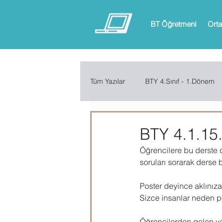
BT Öğretmeni
Orta
Tüm Yazılar
BTY 4.Sınıf - 1.Dönem
BTY 6.Sınıf - 1.Dönem
BTY 6.
BTY 4.1.1
Öğrencilere bu derste di
ARDUINO
App Inventor
soruları sorarak derse 
Poster deyince aklınıza
Sizce insanlar neden po
Microsoft Excel
Microsoft Inf
Öğrencilerden gelen yan