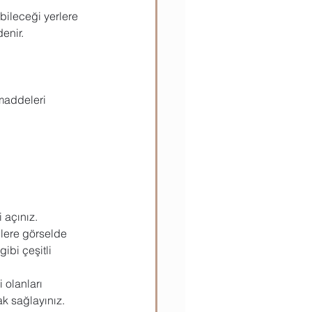
ebileceği yerlere 
ılar
Teknik Bilgiler
denir.
 maddeleri
 açınız.
ilere görselde
ibi çeşitli
 olanları
ak sağlayınız.