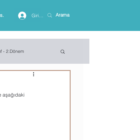
is.
Giriş yap
ıf - 2.Dönem
lişim Terimleri
ve aşağıdaki
ft Access
Project