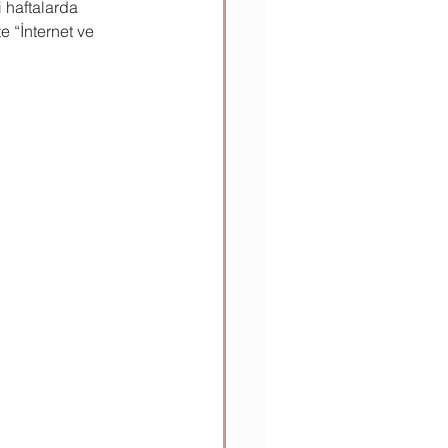
i haftalarda
e “İnternet ve