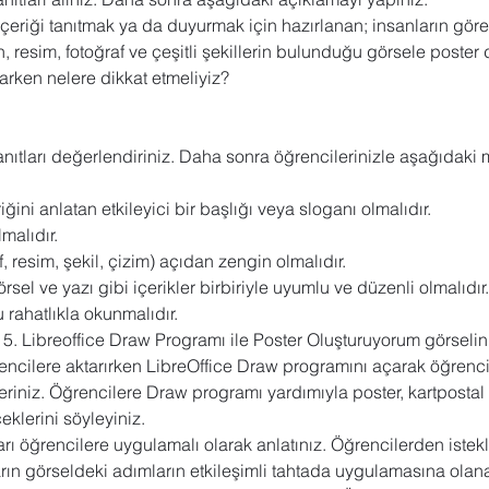
r içeriği tanıtmak ya da duyurmak için hazırlanan; insanların gör
 Sharepoint
Microsoft Visio
Microsoft Word
Güncel yaz
n, resim, fotoğraf ve çeşitli şekillerin bulunduğu görsele poster 
larken nelere dikkat etmeliyiz?
Eğitici Oyunlar
nıtları değerlendiriniz. Daha sonra öğrencilerinizle aşağıdaki
iğini anlatan etkileyici bir başlığı veya sloganı olmalıdır.
malıdır.
f, resim, şekil, çizim) açıdan zengin olmalıdır.
rsel ve yazı gibi içerikler birbiriyle uyumlu ve düzenli olmalıdır.
 rahatlıkla okunmalıdır.
.15. Libreoffice Draw Programı ile Poster Oluşturuyorum görselini
rencilere aktarırken LibreOffice Draw programını açarak öğrenc
teriniz. Öğrencilere Draw programı yardımıyla poster, kartpostal g
eklerini söyleyiniz.
rı öğrencilere uygulamalı olarak anlatınız. Öğrencilerden istekli
rın görseldeki adımların etkileşimli tahtada uygulamasına olan