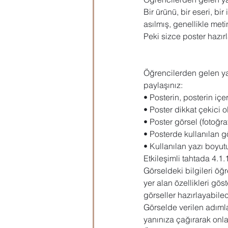
Bir ürünü, bir eseri, bi
Microsoft Publisher
Microsoft
asılmış, genellikle meti
Peki sizce poster hazır
Öğrenci Hazırlık
Evraklar
Öğrencilerden gelen ya
paylaşınız:
• Posterin, posterin içer
• Poster dikkat çekici ol
• Poster görsel (fotoğra
• Posterde kullanılan gö
• Kullanılan yazı boyutu
Etkileşimli tahtada 4.1
Görseldeki bilgileri öğ
yer alan özellikleri gös
görseller hazırlayabilec
Görselde verilen adımla
yanınıza çağırarak onla