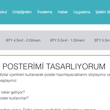
okul
Ortaöğretim
İnceleme
Haber
Uygulama
İşletim S
BTY 4.Sınıf - 2.Dönem
BTY 5.Sınıf - 1.Dönem
BTY 5.Sın
Sınıf - 2.Dönem
SCRATCH
CODE.ORG
MBOT
Bi
5. POSTERİMİ TASARLIYORUM
jital içerikleri kullanarak poster hazırlayacaklarını söyleyiniz 
Web 2.0 Araçları
Office
Microsoft Powerpoint
Microso
başlayınız:
 neler geliyor?
ster kullanırlar?
oPath
Microsoft OneNote
Microsoft Outlook
Microsoft 
ıtları alınız. Daha sonra aşağıdaki açıklamayı yapınız: