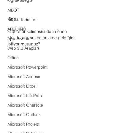
öğreneceğiz. 
CODE.ORG
MBOT
Soru:
Bilişim Terimleri
ARDUINO
Operatör kelimesini daha önce 
duydunuz mu, ne anlama geldiğini 
App Inventor
biliyor musunuz?
Web 2.0 Araçları
Office
Microsoft Powerpoint
Microsoft Access
Microsoft Excel
Microsoft InfoPath
Microsoft OneNote
Microsoft Outlook
Microsoft Project