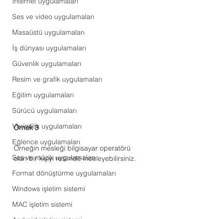
Internet uygulamaları
Ses ve video uygulamaları
Masaüstü uygulamaları
İş dünyası uygulamaları
Güvenlik uygulamaları
Resim ve grafik uygulamaları
Eğitim uygulamaları
Sürücü uygulamaları
Verimlilik uygulamaları
Örnek 3
Eğlence uygulamaları
Örneğin mesleği bilgisayar operatörü 
Ses ve müzik uygulamaları
olan bir kişiyi resimde inceleyebilirsiniz. 
Format dönüştürme uygulamaları
Windows işletim sistemi
MAC işletim sistemi