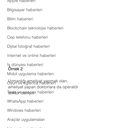
Apple haberleri
Bilgisayar haberleri
Bilim haberleri
Blockchain teknolojisi haberleri
Cep telefonu haberleri
Dijital fotoğraf haberleri
Internet ve online haberleri
İş dünyası haberleri
Örnek 2
Mobil uygulama haberleri
Uzmanlığı ameliyat yapmak olan, 
Oyun ve eğlence haberleri
ameliyat yapan doktorlara da operatör 
Tesla ve spacex haberleri
doktor deniyor.
WhatsApp haberleri
Windows haberleri
Araçlar uygulamaları