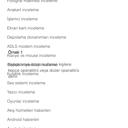
Fotoğraf makinesi inceleme
Anakart inceleme
İşlemci inceleme
Ekran kartı inceleme
Depolama donanımları inceleme
ADLS modem inceleme
Örnek 1
Klavye ve mouse inceleme
Kepçe veya dozer kullanan kişilere 
Giyilebilir teknoloji inceleme
kepçe operatörü veya dozer operatörü 
Kulaklık inceleme
denir.
Ses sistemi inceleme
Yazıcı inceleme
Oyunlar inceleme
Akış hizmetleri haberleri
Android haberleri