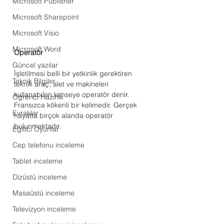
Microsoft Publisher
Microsoft Sharepoint
Microsoft Visio
Microsoft Word
Operatör
Güncel yazılar
İşletilmesi belli bir yetkinlik gerektiren 
Teknik Bilgiler
teknik araç, alet ve makineleri 
kullanabilen kimseye operatör denir. 
Öğrenci Hazırlık
Fransızca kökenli bir kelimedir. Gerçek 
Evraklar
hayatta birçok alanda operatör 
bulunmaktadır. 
Eğitici Oyunlar
Cep telefonu inceleme
Tablet inceleme
Dizüstü inceleme
Masaüstü inceleme
Televizyon inceleme