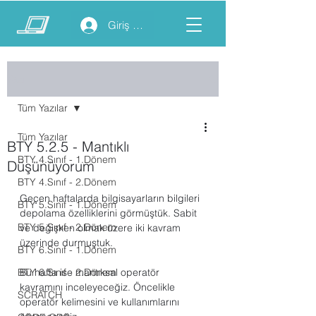
Giriş yap
Yazı
Tüm Yazılar
Tüm Yazılar
BTY 5.2.5 - Mantıklı
BTY 4.Sınıf - 1.Dönem
Düşünüyorum
BTY 4.Sınıf - 2.Dönem
Geçen haftalarda bilgisayarların bilgileri 
BTY 5.Sınıf - 1.Dönem
depolama özelliklerini görmüştük. Sabit 
BTY 5.Sınıf - 2.Dönem
ve değişken olmak üzere iki kavram 
üzerinde durmuştuk.  
BTY 6.Sınıf - 1.Dönem
BTY 6.Sınıf - 2.Dönem
Bu hafta ise mantıksal operatör 
kavramını inceleyeceğiz. Öncelikle 
SCRATCH
operatör kelimesini ve kullanımlarını 