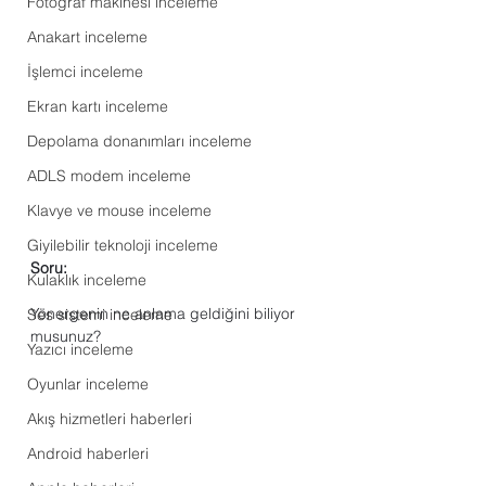
Fotoğraf makinesi inceleme
Anakart inceleme
İşlemci inceleme
Ekran kartı inceleme
Depolama donanımları inceleme
ADLS modem inceleme
Klavye ve mouse inceleme
Giyilebilir teknoloji inceleme
Soru:
Kulaklık inceleme
Yönergenin ne anlama geldiğini biliyor 
Ses sistemi inceleme
musunuz?
Yazıcı inceleme
Oyunlar inceleme
Akış hizmetleri haberleri
Android haberleri