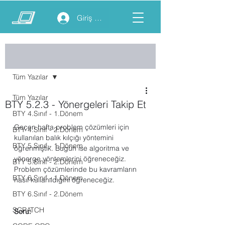
Giriş yap
Yazı
Tüm Yazılar
Tüm Yazılar
BTY 5.2.3 - Yönergeleri Takip Et
BTY 4.Sınıf - 1.Dönem
Geçen hafta problem çözümleri için 
BTY 4.Sınıf - 2.Dönem
kullanılan balık kılçığı yöntemini 
BTY 5.Sınıf - 1.Dönem
öğrenmiştik. Bugün ise algoritma ve 
yönerge yöntemlerini öğreneceğiz. 
BTY 5.Sınıf - 2.Dönem
Problem çözümlerinde bu kavramların 
BTY 6.Sınıf - 1.Dönem
nasıl kullanıldığını öğreneceğiz.
BTY 6.Sınıf - 2.Dönem
SCRATCH
Soru: