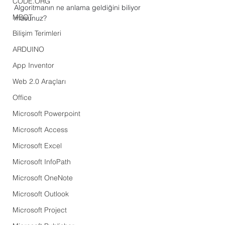
CODE.ORG
Algoritmanın ne anlama geldiğini biliyor 
MBOT
musunuz?
Bilişim Terimleri
ARDUINO
App Inventor
Web 2.0 Araçları
Office
Microsoft Powerpoint
Microsoft Access
Microsoft Excel
Microsoft InfoPath
Microsoft OneNote
Microsoft Outlook
Microsoft Project