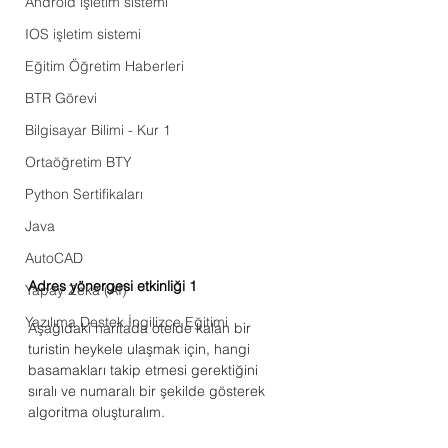
Android işletim sistemi
IOS işletim sistemi
Eğitim Öğretim Haberleri
BTR Görevi
Bilgisayar Bilimi - Kur 1
Ortaöğretim BTY
Python Sertifikaları
Java
AutoCAD
Adres yönergesi etkinliği 1
Yapay Zeka (AI)
Yazılıma Destek İngilizce Eğitimi
Aşağıdaki haritada otelde kalan bir 
turistin heykele ulaşmak için, hangi 
basamakları takip etmesi gerektiğini 
sıralı ve numaralı bir şekilde gösterek 
algoritma oluşturalım. 