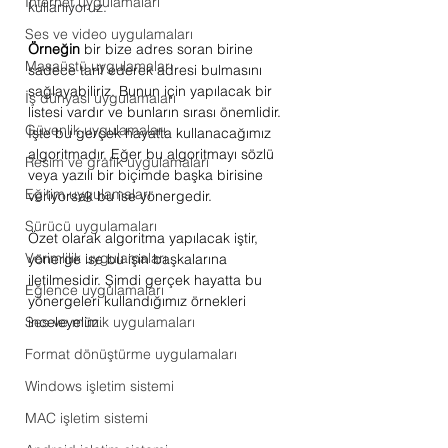
Internet uygulamaları
kullanıyoruz. 
Ses ve video uygulamaları
Örneğin
 bir bize adres soran birine 
Masaüstü uygulamaları
sadece tarif ederek adresi bulmasını 
sağlayabiliriz. Bunun için yapılacak bir 
İş dünyası uygulamaları
listesi vardır ve bunların sırası önemlidir. 
Güvenlik uygulamaları
İşte bu gerçek hayatta kullanacağımız 
algoritmadır. Eğer bu algoritmayı sözlü 
Resim ve grafik uygulamaları
veya yazılı bir biçimde başka birisine 
Eğitim uygulamaları
veriyorsak bu ise yönergedir. 
Sürücü uygulamaları
Özet olarak algoritma yapılacak iştir, 
Verimlilik uygulamaları
yönerge ise bu işin başkalarına 
iletilmesidir. Şimdi gerçek hayatta bu 
Eğlence uygulamaları
yönergeleri kullandığımız örnekleri 
Ses ve müzik uygulamaları
inceleyelim. 
Format dönüştürme uygulamaları
Windows işletim sistemi
MAC işletim sistemi