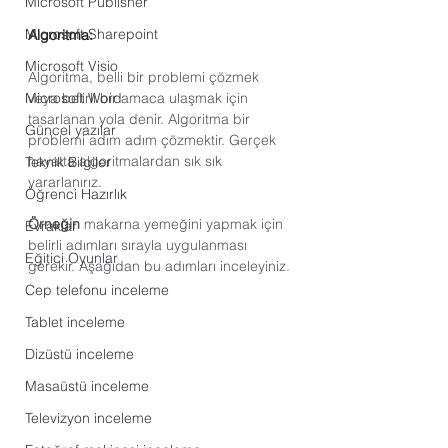
Microsoft Publisher
Microsoft Sharepoint
Algoritma:
Microsoft Visio
Algoritma, belli bir problemi çözmek 
veya belirli bir amaca ulaşmak için 
Microsoft Word
tasarlanan yola denir. Algoritma bir 
Güncel yazılar
problemi adım adım çözmektir. Gerçek 
hayatta algoritmalardan sık sık 
Teknik Bilgiler
yararlanırız.
Öğrenci Hazırlık
Örneğin
 makarna yemeğini yapmak için 
Evraklar
belirli adımları sırayla uygulanması 
Eğitici Oyunlar
gerekir. Aşağıdan bu adımları inceleyiniz.
Cep telefonu inceleme
Tablet inceleme
Dizüstü inceleme
Masaüstü inceleme
Televizyon inceleme