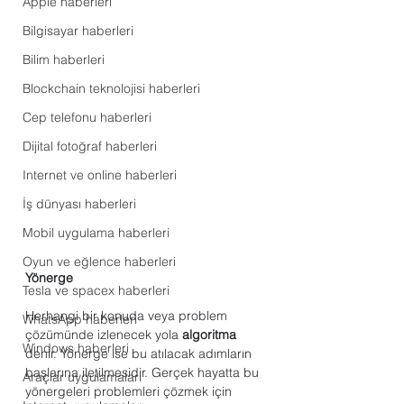
Apple haberleri
Bilgisayar haberleri
Bilim haberleri
Blockchain teknolojisi haberleri
Cep telefonu haberleri
Dijital fotoğraf haberleri
Internet ve online haberleri
İş dünyası haberleri
Mobil uygulama haberleri
Oyun ve eğlence haberleri
Yönerge
Tesla ve spacex haberleri
Herhangi bir konuda veya problem 
WhatsApp haberleri
çözümünde izlenecek yola 
algoritma
Windows haberleri
denir. Yönerge ise bu atılacak adımların 
başlarına iletilmesidir. Gerçek hayatta bu 
Araçlar uygulamaları
yönergeleri problemleri çözmek için 