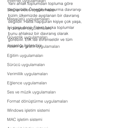
Internet uygulamaları
Yani ahlak toplumdan topluma göre 
değişebilir. Örneğin hapşurma davranışı 
Ses ve video uygulamaları
bizim ülkemizde ayıplanan bir davranış 
Masaüstü uygulamaları
değildir. Hatta hapşuran kişiye çok yaşa, 
iyi yaşa denir. Fakat başka toplumlar 
İş dünyası uygulamaları
bunu ahlaksız bir davranış olarak 
Güvenlik uygulamaları
görebilir. Etik ise evrenseldir ve tüm 
insanlığı ilgilendirir.
Resim ve grafik uygulamaları
Eğitim uygulamaları
Sürücü uygulamaları
Verimlilik uygulamaları
Eğlence uygulamaları
Ses ve müzik uygulamaları
Format dönüştürme uygulamaları
Windows işletim sistemi
MAC işletim sistemi