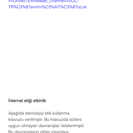
v=LKvw51ExtnM&ab_channel=ISOC-
TR%C3%87evrimi%C3%A7i%C3%87ocuk
İnternet etiği etkinlik
Aşağıda teknolojiyi etik kullanma 
kılavuzu verilmiştir. Bu kılavuzda sizlere 
uygun olmayan davranışlar listelenmiştir. 
Bu davranışların diğer insanlara 