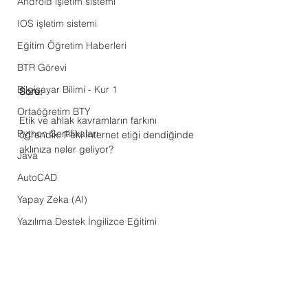
Android işletim sistemi
IOS işletim sistemi
Eğitim Öğretim Haberleri
BTR Görevi
Bilgisayar Bilimi - Kur 1
Soru:
Ortaöğretim BTY
Etik ve ahlak kavramların farkını 
Python Sertifikaları
öğrendik. Peki İnternet etiği dendiğinde 
aklınıza neler geliyor?
Java
AutoCAD
Yapay Zeka (AI)
Yazılıma Destek İngilizce Eğitimi