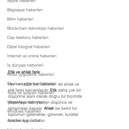
Apple haberleri
Bilgisayar haberleri
Bilim haberleri
Blockchain teknolojisi haberleri
Cep telefonu haberleri
Dijital fotoğraf haberleri
Internet ve online haberleri
İş dünyası haberleri
Etik ve ahlak farkı
Mobil uygulama haberleri
Oyun ve eğlence haberleri
Her ne kadar benzetilseler de ahlak ve 
etik farklı kavramlardır.
 Etik 
daha çok bir 
Tesla ve spacex haberleri
düşünme alanı olarak doğru bir biçimde 
WhatsApp haberleri
yaşamaya dair yapılan düşünce ve 
tartışmaları kapsar. 
Ahlak
 ise belirli bir 
Windows haberleri
toplumun gelenekler, görenek, kurallar 
Araçlar uygulamaları
üzerine kuruludur. 