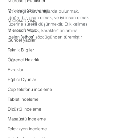
Microsoft Publisher
Microsoft Sharepoint
Etik doğru davranışlarda bulunmak, 
doğru bir insan olmak, ve iyi insan olmak 
Microsoft Visio
üzerine sürekli düşünmektir. Etik kelimesi 
Microsoft Word
Yunanca "kişilik, karakter" anlamına 
gelen 
"ethos"
 sözcüğünden türemiştir. 
Güncel yazılar
Teknik Bilgiler
Öğrenci Hazırlık
Evraklar
Eğitici Oyunlar
Cep telefonu inceleme
Tablet inceleme
Dizüstü inceleme
Masaüstü inceleme
Televizyon inceleme