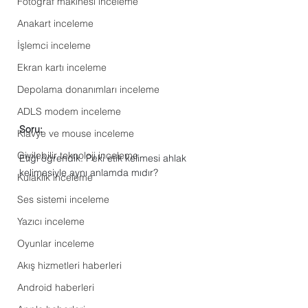
Fotoğraf makinesi inceleme
Anakart inceleme
İşlemci inceleme
Ekran kartı inceleme
Depolama donanımları inceleme
ADLS modem inceleme
Soru:
Klavye ve mouse inceleme
Giyilebilir teknoloji inceleme
Etiği öğrendik. Peki etik kelimesi ahlak 
kelimesiyle aynı anlamda mıdır?
Kulaklık inceleme
Ses sistemi inceleme
Yazıcı inceleme
Oyunlar inceleme
Akış hizmetleri haberleri
Android haberleri