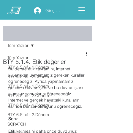
Giriş yap
Yazı
Tüm Yazılar
Tüm Yazılar
BTY 5.1.4. Etik değerler
BTY 4.Sınıf - 1.Dönem
Bu derste etik kavramını, interneti 
kullanırken uymamamız gereken kuralları 
BTY 4.Sınıf - 2.Dönem
öğreneceğiz. Ayrıca yapmamamız 
BTY 5.Sınıf - 1.Dönem
gereken davranışları ve bu davranışların 
olumsuz sonuçlarını öğreneceğiz. 
BTY 5.Sınıf - 2.Dönem
İnternet ve gerçek hayattaki kuralların 
BTY 6.Sınıf - 1.Dönem
aslında benzer olduğunu öğreneceğiz.
BTY 6.Sınıf - 2.Dönem
Soru:
SCRATCH
Etik kelimesini daha önce duydunuz 