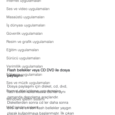
Internet uygulamaları
Ses ve video uygulamaları
Masaüstü uygulamaları
İş dünyası uygulamaları
Güvenlik uygulamaları
Resim ve grafik uygulamaları
Eğitim uygulamaları
Sürücü uygulamaları
Verimlilik uygulamaları
Flash bellekler veya CD DVD ile dosya 
Eğlence uygulamaları
paylaşımı
Ses ve müzik uygulamaları
Dosya paylaşımı için disket, cd, dvd, 
Format dönüştürme uygulamaları
flash bellek kullanılabilir. Bunlar aynı 
zamanda depolama araçlarıdır. 
Windows işletim sistemi
Disketlerden sonra cd ler daha sonra 
MAC işletim sistemi
dvd ler ve en son flash bellekler yaygın 
olarak kullanılmaya başlanmıştır. İlk çıkan 