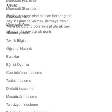
Microsoft Publisher
Cevap:
Microsoft Sharepoint
Paylaşma kendisine ait olan herhangi bir 
Microsoft Visio
şeyi başkasına vermek, iletmeye denir.. 
Microsoft Word
Veya bir bütünü bölerek eşit olarak pay 
almaya da paylaşmak denir.
Güncel yazılar
Teknik Bilgiler
Öğrenci Hazırlık
Evraklar
Eğitici Oyunlar
Cep telefonu inceleme
Tablet inceleme
Dizüstü inceleme
Masaüstü inceleme
Televizyon inceleme