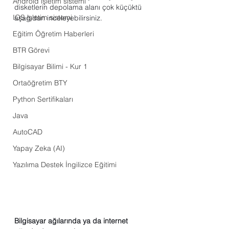
Android işletim sistemi
disketlerin depolama alanı çok küçüktü 
IOS işletim sistemi
aşağıdan inceleyebilirsiniz.
Eğitim Öğretim Haberleri
BTR Görevi
Bilgisayar Bilimi - Kur 1
Ortaöğretim BTY
Python Sertifikaları
Java
AutoCAD
Yapay Zeka (AI)
Yazılıma Destek İngilizce Eğitimi
Bilgisayar ağılarında ya da internet 