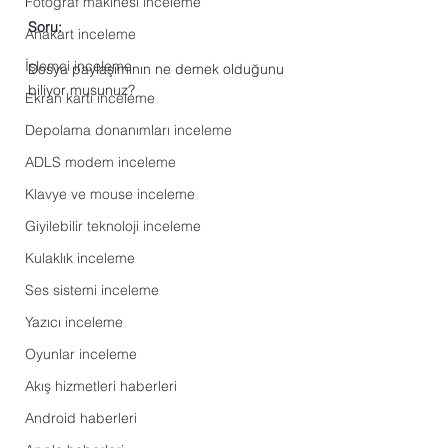
Fotoğraf makinesi inceleme
Soru:
Anakart inceleme
İşlemci inceleme
Dosya paylaşımının ne demek olduğunu 
biliyor musunuz?
Ekran kartı inceleme
Depolama donanımları inceleme
ADLS modem inceleme
Klavye ve mouse inceleme
Giyilebilir teknoloji inceleme
Kulaklık inceleme
Ses sistemi inceleme
Yazıcı inceleme
Oyunlar inceleme
Akış hizmetleri haberleri
Android haberleri