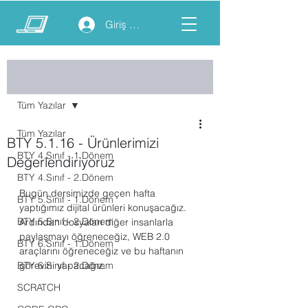
Giriş yap
Yazı
Tüm Yazılar
Tüm Yazılar
BTY 5.1.16 - Ürünlerimizi
BTY 4.Sınıf - 1.Dönem
Değerlendiriyoruz
BTY 4.Sınıf - 2.Dönem
Bugün dersimizde geçen hafta 
BTY 5.Sınıf - 1.Dönem
yaptığımız dijital ürünleri konuşacağız. 
BTY 5.Sınıf - 2.Dönem
Ardından dosyaları diğer insanlarla 
paylaşmayı öğreneceğiz, WEB 2.0 
BTY 6.Sınıf - 1.Dönem
araçlarını öğreneceğiz ve bu haftanın 
BTY 6.Sınıf - 2.Dönem
görevini yapacağız.
SCRATCH