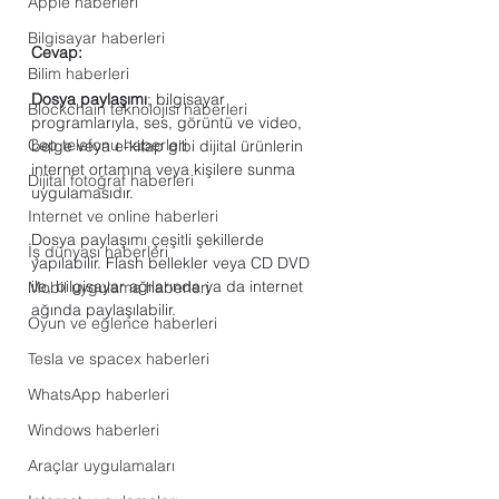
Apple haberleri
Bilgisayar haberleri
Cevap:
Bilim haberleri
Dosya paylaşımı
; bilgisayar 
Blockchain teknolojisi haberleri
programlarıyla, ses, görüntü ve video, 
Cep telefonu haberleri
belge veya e-kitap gibi dijital ürünlerin 
internet ortamına veya kişilere sunma 
Dijital fotoğraf haberleri
uygulamasıdır. 
Internet ve online haberleri
Dosya paylaşımı çeşitli şekillerde 
İş dünyası haberleri
yapılabilir. Flash bellekler veya CD DVD 
ile, bilgisayar ağılarında ya da internet 
Mobil uygulama haberleri
ağında paylaşılabilir.
Oyun ve eğlence haberleri
Tesla ve spacex haberleri
WhatsApp haberleri
Windows haberleri
Araçlar uygulamaları