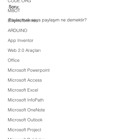
CODE.ORG
Soru:
MBOT
Paylaşmak veya paylaşım ne demektir?
Bilişim Terimleri
ARDUINO
App Inventor
Web 2.0 Araçları
Office
Microsoft Powerpoint
Microsoft Access
Microsoft Excel
Microsoft InfoPath
Microsoft OneNote
Microsoft Outlook
Microsoft Project