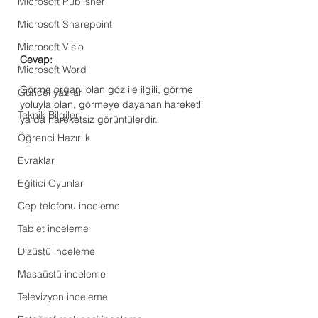
Microsoft Publisher
Microsoft Sharepoint
Microsoft Visio
Cevap:
Microsoft Word
Görme organı olan göz ile ilgili, görme 
Güncel yazılar
yoluyla olan, görmeye dayanan hareketli 
Teknik Bilgiler
ya da hareketsiz görüntülerdir.
Öğrenci Hazırlık
Evraklar
Eğitici Oyunlar
Cep telefonu inceleme
Tablet inceleme
Dizüstü inceleme
Masaüstü inceleme
Televizyon inceleme