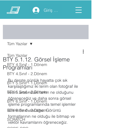
Giriş yap
Yazı
Tüm Yazılar
Tüm Yazılar
BTY 5.1.12. Görsel İşleme
BTY 4.Sınıf - 1.Dönem
Programları
BTY 4.Sınıf - 2.Dönem
Bu derste günlük hayatta çok sık 
BTY 5.Sınıf - 1.Dönem
karşılaştığımız iki terim olan fotoğraf ile 
BTY 5.Sınıf - 2.Dönem
resim arasındaki farkın ne olduğunu 
öğreneceğiz ve daha sonra görsel 
BTY 6.Sınıf - 1.Dönem
işleme programlarında temel işlemler 
BTY 6.Sınıf - 2.Dönem
üzerinde duracağız. Görüntü 
formatlarının ne olduğu ile bitmap ve 
SCRATCH
vektör kavramlarını öğreneceğiz.