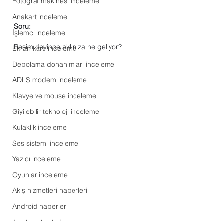
Fotoğraf makinesi inceleme
Anakart inceleme
Soru:
İşlemci inceleme
Resim deyince aklınıza ne geliyor?
Ekran kartı inceleme
Depolama donanımları inceleme
ADLS modem inceleme
Klavye ve mouse inceleme
Giyilebilir teknoloji inceleme
Kulaklık inceleme
Ses sistemi inceleme
Yazıcı inceleme
Oyunlar inceleme
Akış hizmetleri haberleri
Android haberleri