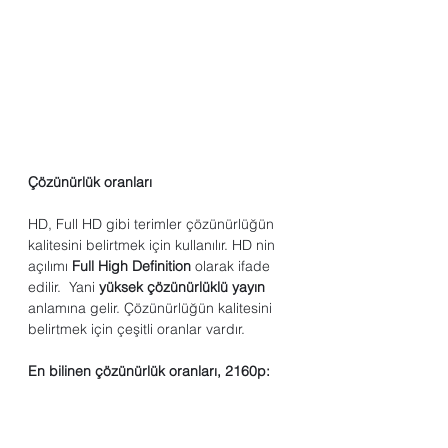
Çözünürlük oranları
HD, Full HD gibi terimler çözünürlüğün 
kalitesini belirtmek için kullanılır. 
HD nin 
açılımı 
Full High Definition
 olarak ifade 
edilir.  Yani 
yüksek çözünürlüklü yayın
anlamına gelir. Çözünürlüğün kalitesini 
belirtmek için çeşitli oranlar vardır. 
En bilinen çözünürlük oranları, 2160p: 
3840x2160 1440p: 2560x1440 1080p: 
1920x1080 720p: 1280x720 480p: 
854x480 360p: 640x360 240p: 