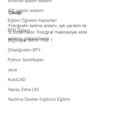
Android işletim sistemi
IOS işletim sistemi
Cevap:
Eğitim Öğretim Haberleri
Fotoğrafın kelime anlamı, ışık yardımı ile 
BTR Görevi
iz bırakmaktır. Fotoğraf makinesiyle elde 
edilmiş görüntülerdir. 
Bilgisayar Bilimi - Kur 1
Ortaöğretim BTY
Python Sertifikaları
Java
AutoCAD
Yapay Zeka (AI)
Yazılıma Destek İngilizce Eğitimi