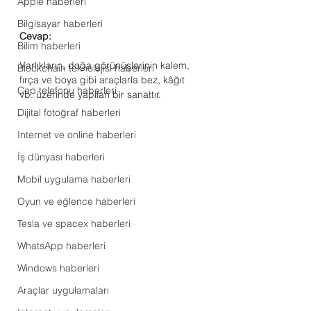
Apple haberleri
Bilgisayar haberleri
Cevap:
Bilim haberleri
Varlıkların, doğa görünüşlerinin kalem, 
Blockchain teknolojisi haberleri
fırça ve boya gibi araçlarla bez, kâğıt 
Cep telefonu haberleri
vb. üzerinde yapılan bir sanattır.
Dijital fotoğraf haberleri
Internet ve online haberleri
İş dünyası haberleri
Mobil uygulama haberleri
Oyun ve eğlence haberleri
Tesla ve spacex haberleri
WhatsApp haberleri
Windows haberleri
Araçlar uygulamaları