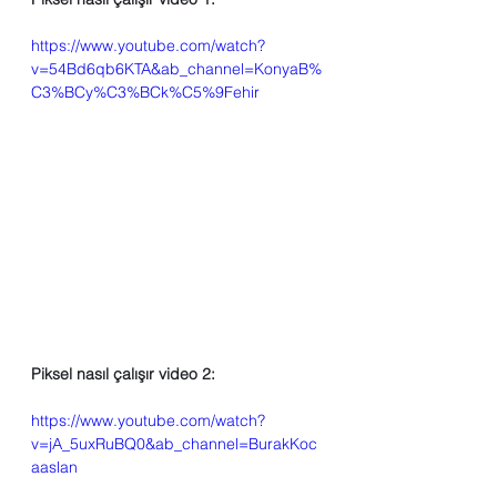
https://www.youtube.com/watch?
v=54Bd6qb6KTA&ab_channel=KonyaB%
C3%BCy%C3%BCk%C5%9Fehir
Piksel nasıl çalışır video 2:
https://www.youtube.com/watch?
v=jA_5uxRuBQ0&ab_channel=BurakKoc
aaslan