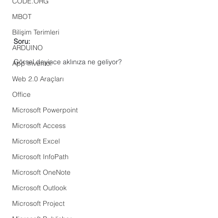
CODE.ORG
MBOT
Bilişim Terimleri
Soru:
ARDUINO
Görsel deyince aklınıza ne geliyor?
App Inventor
Web 2.0 Araçları
Office
Microsoft Powerpoint
Microsoft Access
Microsoft Excel
Microsoft InfoPath
Microsoft OneNote
Microsoft Outlook
Microsoft Project