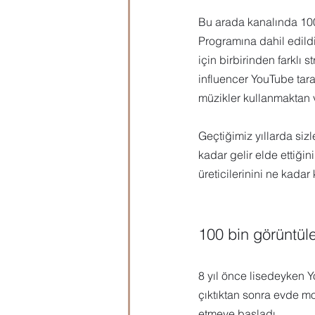
Bu arada kanalında 1000
Microsoft Publisher
Microsoft
Programına dahil edildiğ
için birbirinden farklı st
influencer YouTube tara
Öğrenci Hazırlık
Evraklar
müzikler kullanmaktan 
Geçtiğimiz yıllarda sizl
kadar gelir elde ettiği
üreticilerinini ne kadar
100 bin görüntüle
8 yıl önce lisedeyken Y
çıktıktan sonra evde mo
etmeye başladı.