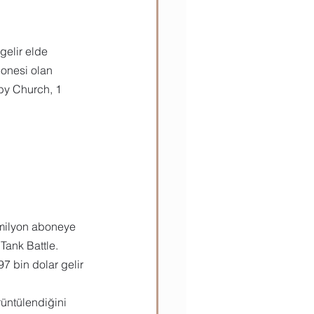
elir elde 
bonesi olan 
by Church, 1 
 milyon aboneye 
Tank Battle. 
 bin dolar gelir 
üntülendiğini 