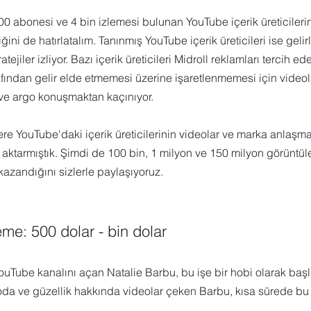
 abonesi ve 4 bin izlemesi bulunan YouTube içerik üreticilerin
 Sharepoint
Microsoft Visio
Microsoft Word
Güncel yaz
ini de hatırlatalım. Tanınmış YouTube içerik üreticileri ise gelirle
ratejiler izliyor. Bazı içerik üreticileri Midroll reklamları tercih e
fından gelir elde etmemesi üzerine işaretlenmemesi için videolar
Eğitici Oyunlar
ve argo konuşmaktan kaçınıyor. 
ere YouTube'daki içerik üreticilerinin videolar ve marka anlaşmal
ni aktarmıştık. Şimdi de 100 bin, 1 milyon ve 150 milyon görüntül
 kazandığını sizlerle paylaşıyoruz. 
me: 500 dolar - bin dolar 
ouTube kanalını açan Natalie Barbu, bu işe bir hobi olarak baş
da ve güzellik hakkında videolar çeken Barbu, kısa sürede bu i