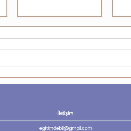
Güve
PDF Compressor V3 nedir?
İletişim
egitimdebil@gmail.com