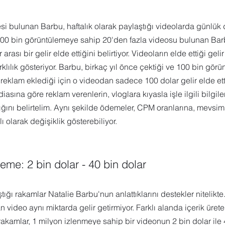
i bulunan Barbu, haftalık olarak paylaştığı videolarda günlük 
 100 bin görüntülemeye sahip 20'den fazla videosu bulunan Barb
arası bir gelir elde ettiğini belirtiyor. Videoların elde ettiği gel
klılık gösteriyor. Barbu, birkaç yıl önce çektiği ve 100 bin görü
reklam eklediği için o videodan sadece 100 dolar gelir elde ett
sına göre reklam verenlerin, vloglara kıyasla işle ilgili bilgile
ğını belirtelim. Aynı şekilde ödemeler, CPM oranlarına, mevsi
 olarak değişiklik gösterebiliyor. 
eme: 2 bin dolar - 40 bin dolar 
aştığı rakamlar Natalie Barbu'nun anlattıklarını destekler nitelikte
 video aynı miktarda gelir getirmiyor. Farklı alanda içerik ürete
rakamlar, 1 milyon izlenmeye sahip bir videonun 2 bin dolar ile 