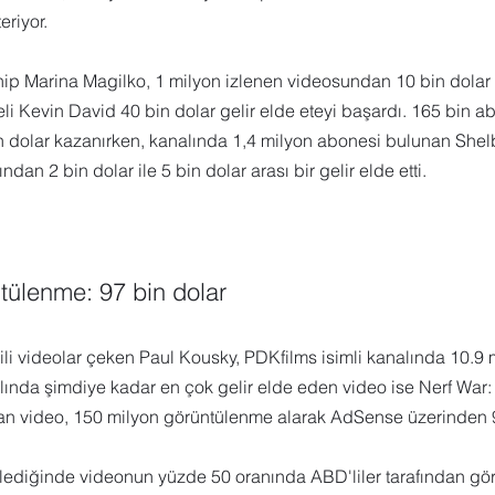
eriyor.
ip Marina Magilko, 1 milyon izlenen videosundan 10 bin dolar g
i Kevin David 40 bin dolar gelir elde eteyi başardı. 165 bin a
n dolar kazanırken, kanalında 1,4 milyon abonesi bulunan Shel
dan 2 bin dolar ile 5 bin dolar arası bir gelir elde etti. 
tülenme: 97 bin dolar 
ili videolar çeken Paul Kousky, PDKfilms isimli kanalında 10.9
ında şimdiye kadar en çok gelir elde eden video ise Nerf War: 
an video, 150 milyon görüntülenme alarak AdSense üzerinden 97
klediğinde videonun yüzde 50 oranında ABD'liler tarafından gör