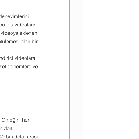
deneyimlerini 
u, bu videoların 
ir videoya eklenen 
ntülemesi olan bir 
i.
ndirici videolara 
msel dönemlere ve 
. Örneğin, her 1 
n dört 
40 bin dolar arası 