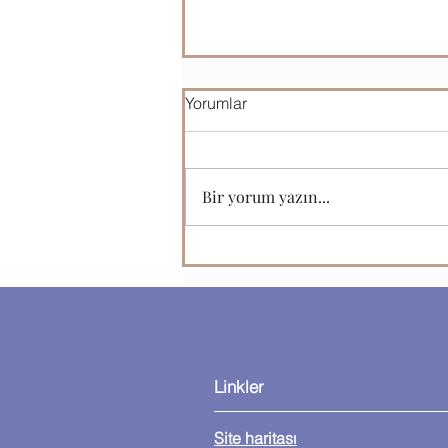
Yorumlar
Bir yorum yazın...
Web Trafik Ölçüm Yöntemleri
Hızla Değişiyor!
Linkler
Site haritası