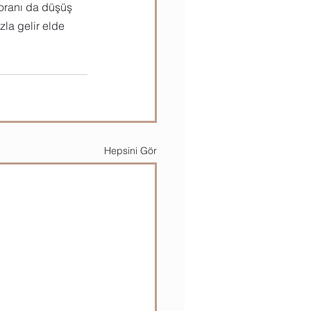
 oranı da düşüş 
la gelir elde 
Hepsini Gör