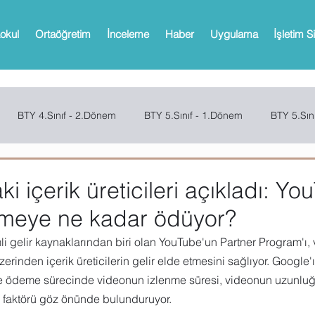
okul
Ortaöğretim
İnceleme
Haber
Uygulama
İşletim S
BTY 4.Sınıf - 2.Dönem
BTY 5.Sınıf - 1.Dönem
BTY 5.Sın
Sınıf - 2.Dönem
SCRATCH
CODE.ORG
MBOT
Bi
ki içerik üreticileri açıkladı: Y
meye ne kadar ödüyor?
Web 2.0 Araçları
Office
Microsoft Powerpoint
Microso
li gelir kaynaklarından biri olan YouTube'un Partner Program'ı, 
üzerinden içerik üreticilerin gelir elde etmesini sağlıyor. Google'
ve ödeme sürecinde videonun izlenme süresi, videonun uzunluğu
oPath
Microsoft OneNote
Microsoft Outlook
Microsoft 
k faktörü göz önünde bulunduruyor.