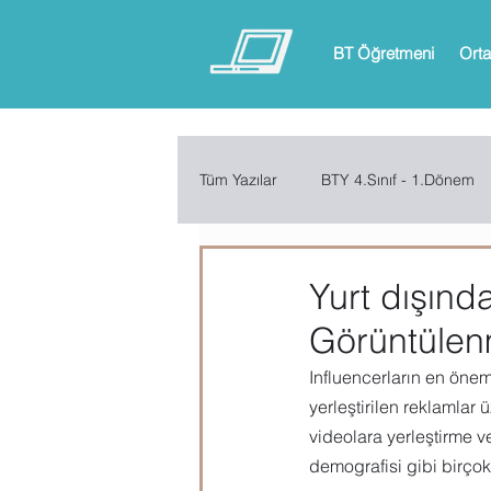
BT Öğretmeni
Orta
Tüm Yazılar
BTY 4.Sınıf - 1.Dönem
BTY 6.Sınıf - 1.Dönem
BTY 6.
Yurt dışında
Görüntülen
ARDUINO
App Inventor
Influencerların en önem
yerleştirilen reklamlar 
videolara yerleştirme 
Microsoft Excel
Microsoft Inf
demografisi gibi birço