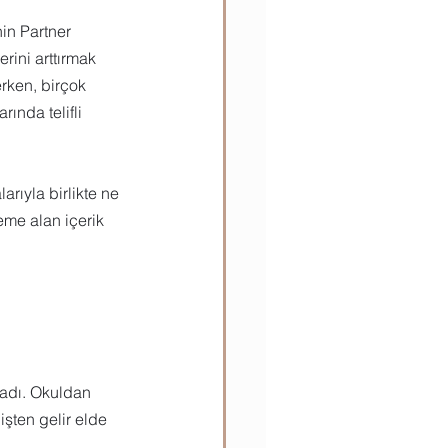
in Partner 
ılar
Teknik Bilgiler
rini arttırmak 
derken, birçok 
ında telifli 
arıyla birlikte ne 
eme alan içerik 
ladı. Okuldan 
şten gelir elde 