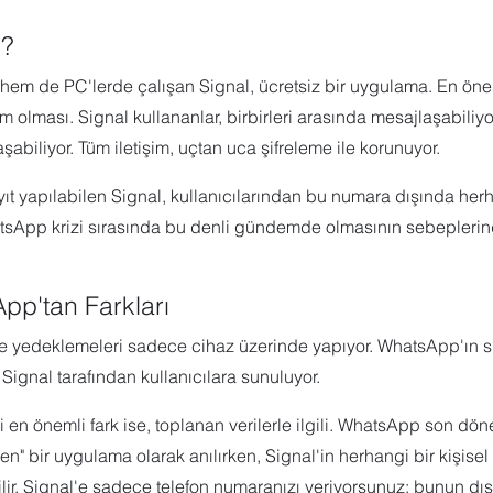
i?
em de PC'lerde çalışan Signal, ücretsiz bir uygulama. En önemli
ım olması. Signal kullananlar, birbirleri arasında mesajlaşabiliyor
şabiliyor. Tüm iletişim, uçtan uca şifreleme ile korunuyor.
yıt yapılabilen Signal, kullanıcılarından bu numara dışında herha
hatsApp krizi sırasında bu denli gündemde olmasının sebeplerin
pp'tan Farkları
irde yedeklemeleri sadece cihaz üzerinde yapıyor. WhatsApp'ın
, Signal tarafından kullanıcılara sunuluyor.
 en önemli fark ise, toplanan verilerle ilgili. WhatsApp son dön
n" bir uygulama olarak anılırken, Signal'in herhangi bir kişisel 
lir. Signal'e sadece telefon numaranızı veriyorsunuz; bunun dışı