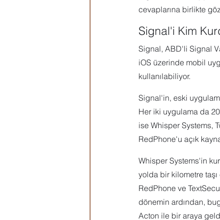
cevaplarına birlikte göz
Signal'i Kim Ku
Signal, ABD'li Signal V
iOS üzerinde mobil uy
kullanılabiliyor.
Signal'in, eski uygul
Her iki uygulama da 201
ise Whisper Systems, Tw
RedPhone'u açık kaynak
Whisper Systems'in kuru
yolda bir kilometre taş
RedPhone ve TextSecure 
dönemin ardından, bugü
Acton ile bir araya gel