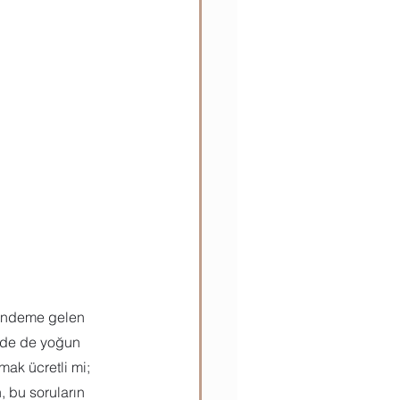
ılar
Teknik Bilgiler
gündeme gelen 
zde de yoğun 
ak ücretli mi; 
 bu soruların 