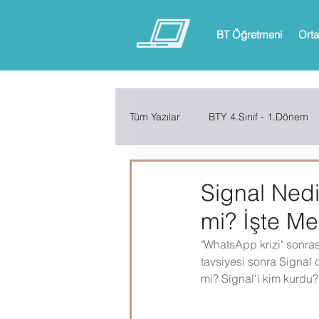
BT Öğretmeni
Orta
Tüm Yazılar
BTY 4.Sınıf - 1.Dönem
BTY 6.Sınıf - 1.Dönem
BTY 6.
Signal Nedi
mi? İşte Me
ARDUINO
App Inventor
"WhatsApp krizi" sonra
tavsiyesi sonra Signal 
mi? Signal'i kim kurdu?
Microsoft Excel
Microsoft Inf