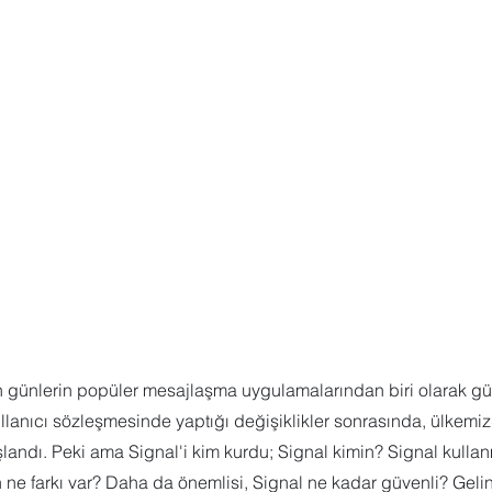
 Sharepoint
Microsoft Visio
Microsoft Word
Güncel yaz
Eğitici Oyunlar
son günlerin popüler mesajlaşma uygulamalarından biri olarak 
llanıcı sözleşmesinde yaptığı değişiklikler sonrasında, ülkemi
landı. Peki ama Signal'i kim kurdu; Signal kimin? Signal kullanm
ne farkı var? Daha da önemlisi, Signal ne kadar güvenli? Gelin,