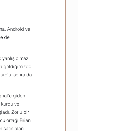
ma. Android ve 
e de 
yanlış olmaz. 
na geldiğimizde 
cure'u, sonra da 
gnal'e giden 
 kurdu ve 
adı. Zorlu bir 
u ortağı Brian 
n satın alan 