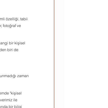
 özelliği, tabii 
, fotoğraf ve 
ngi bir kişisel 
den biri de 
 sunmadığı zaman 
emde "kişisel 
verimiz ile 
nda bir bilgi 