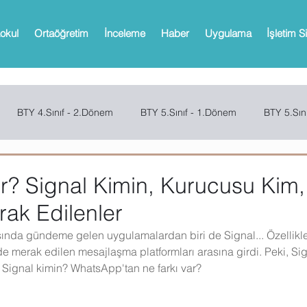
okul
Ortaöğretim
İnceleme
Haber
Uygulama
İşletim S
BTY 4.Sınıf - 2.Dönem
BTY 5.Sınıf - 1.Dönem
BTY 5.Sın
Sınıf - 2.Dönem
SCRATCH
CODE.ORG
MBOT
Bi
r? Signal Kimin, Kurucusu Kim, 
rak Edilenler
Web 2.0 Araçları
Office
Microsoft Powerpoint
Microso
sında gündeme gelen uygulamalardan biri de Signal... Özellikle
de merak edilen mesajlaşma platformları arasına girdi. Peki, Sign
 Signal kimin? WhatsApp'tan ne farkı var?
oPath
Microsoft OneNote
Microsoft Outlook
Microsoft 