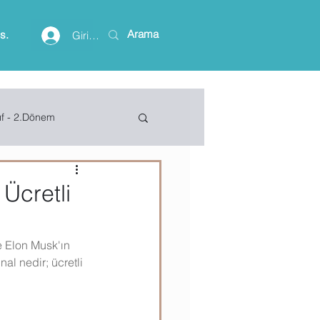
is.
Giriş yap
ıf - 2.Dönem
lişim Terimleri
Ücretli
ft Access
 Elon Musk'ın 
al nedir; ücretli 
Project