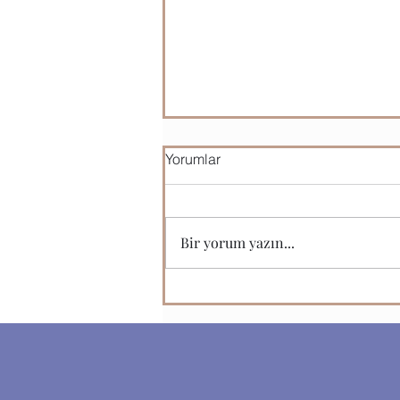
Yorumlar
Bir yorum yazın...
Web Trafik Ölçüm Yöntemleri
Hızla Değişiyor!