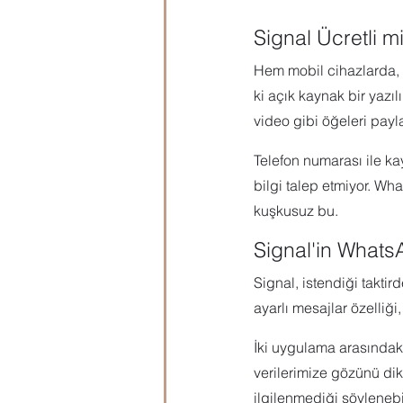
Signal Ücretli m
Hem mobil cihazlarda, h
ki açık kaynak bir yazıl
video gibi öğeleri payla
Telefon numarası ile ka
bilgi talep etmiyor. W
kuşkusuz bu.
Signal'in WhatsA
Signal, istendiği takt
ayarlı mesajlar özelliği
İki uygulama arasındaki
verilerimize gözünü dike
ilgilenmediği söylenebi