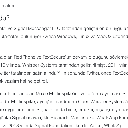
 atalım.
rdu?
akfı ve Signal Messenger LLC tarafından geliştirilen bir uygula
gulamaları bulunuyor. Ayrıca Windows, Linux ve MacOS üzerind
ama olan RedPhone ve TextSecure'un devamı olduğunu söylemek 
0 yılında, Whisper Systems tarafından geliştirilmişti. 2011 yılı
itter tarafından satın alındı. Yılın sonunda Twitter, önce TextSe
 yazılım haline getirdi.
cularından olan Moxie Marlinspike'ın Twitter'dan ayrılması, Si
ı oldu. Marlinspike, ayrılığının ardından Open Whisper Systems'i
uygulamalarını Signal altında birleştirmek için çalışmaya başl
nkü Signal ortaya çıktı. Bu arada Marlinspike, WhatsApp kuruc
di ve 2018 yılında Signal Foundation'ı kurdu. Acton, WhatsApp'ı