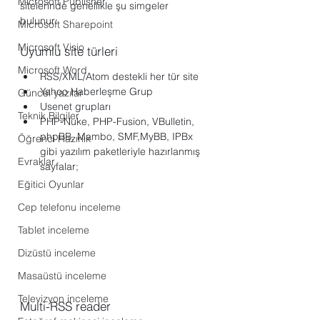
Microsoft Publisher
sitelerinde genellikle şu simgeler 
bulunur: 
Microsoft Sharepoint
Microsoft Visio
Uyumlu site türleri
Microsoft Word
RSS/XML/Atom destekli her tür site
Yahoo Haberleşme Grup
Güncel yazılar
Usenet grupları
Teknik Bilgiler
PHP-Nuke, PHP-Fusion, VBulletin, 
phpBB, Mambo, SMF,MyBB, IPBx 
Öğrenci Hazırlık
gibi yazılım paketleriyle hazırlanmış 
Evraklar
sayfalar;
Eğitici Oyunlar
Cep telefonu inceleme
Tablet inceleme
Dizüstü inceleme
Masaüstü inceleme
Televizyon inceleme
Multi-RSS reader