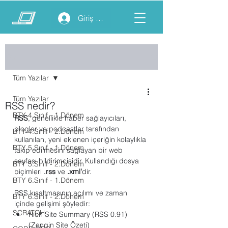
Giriş yap
Yazı
Tüm Yazılar
Tüm Yazılar
RSS nedir?
BTY 4.Sınıf - 1.Dönem
RSS
, genellikle haber sağlayıcıları, 
bloglar ve podcastlar tarafından 
BTY 4.Sınıf - 2.Dönem
kullanılan, yeni eklenen içeriğin kolaylıkla 
BTY 5.Sınıf - 1.Dönem
takip edilmesini sağlayan bir web 
sayfası bildirimcisidir. Kullandığı dosya 
BTY 5.Sınıf - 2.Dönem
biçimleri 
.rss
 ve 
.xml'
dir.
BTY 6.Sınıf - 1.Dönem
RSS kısaltmasının açılımı ve zaman 
BTY 6.Sınıf - 2.Dönem
içinde gelişimi şöyledir:
SCRATCH
Rich Site Summary (RSS 0.91) 
(Zengin Site Özeti)