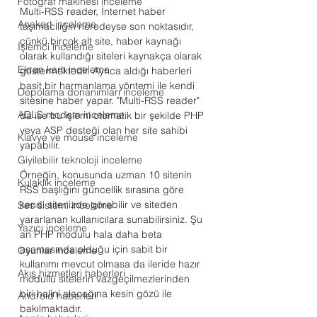
Fotoğraf makinesi inceleme
Multi-RSS reader, İnternet haber 
Anakart inceleme
taşımacılığın neredeyse son noktasıdır, 
çünkü birçok alt site, haber kaynağı 
İşlemci inceleme
olarak kullandığı siteleri kaynakça olarak 
Ekran kartı inceleme
göstermektedir. Ayrıca aldığı haberleri 
basit bir harmanlama yöntemi ile kendi 
Depolama donanımları inceleme
sitesine haber yapar. "Multi-RSS reader" 
ADLS modem inceleme
da ise bu işlemi otomatik bir şekilde PHP 
veya ASP desteği olan her site sahibi 
Klavye ve mouse inceleme
yapabilir.
Giyilebilir teknoloji inceleme
Örneğin, konusunda uzman 10 sitenin 
Kulaklık inceleme
RSS başlığını güncellik sırasına göre 
kendi sitenizde görebilir ve siteden 
Ses sistemi inceleme
yararlanan kullanıcılara sunabilirsiniz. Şu 
Yazıcı inceleme
an PHP modulu hala daha beta 
aşamasında olduğu için sabit bir 
Oyunlar inceleme
kullanımı mevcut olmasa da ileride hazır 
Akış hizmetleri haberleri
modullü sitelerin vazgeçilmezlerinden 
biri halini alacağına kesin gözü ile 
Android haberleri
bakılmaktadır.