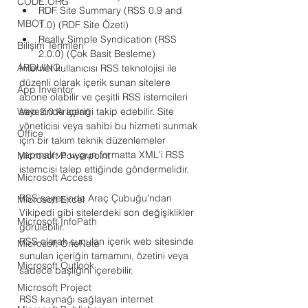
CODE.ORG
RDF Site Summary (RSS 0.9 and 
MBOT
1.0) (RDF Site Özeti)
Really Simple Syndication (RSS 
Bilişim Terimleri
2.0.0) (Çok Basit Besleme)
ARDUINO
İnternet kullanıcısı RSS teknolojisi ile 
düzenli olarak içerik sunan sitelere 
App Inventor
abone olabilir ve çeşitli RSS istemcileri 
Web 2.0 Araçları
sayesinde içeriği takip edebilir. Site 
yöneticisi veya sahibi bu hizmeti sunmak 
Office
için bir takım teknik düzenlemeler 
yapmalı ve uygun formatta XML'i RSS 
Microsoft Powerpoint
istemcisi talep ettiğinde göndermelidir.
Microsoft Access
RSS sayesinde Araç Çubuğu'ndan 
Microsoft Excel
Vikipedi gibi sitelerdeki son değişiklikler 
Microsoft InfoPath
görülebilir.
RSS olarak sunulan içerik web sitesinde 
Microsoft OneNote
sunulan içeriğin tamamını, özetini veya 
Microsoft Outlook
sadece başlığını içerebilir.
Microsoft Project
RSS kaynağı sağlayan internet 