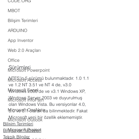
CODE.ORG
MBOT
Bilişim Terimleri
ARDUINO
App Inventor
Web 2.0 Araçları
Office
Sürümleri
Microsoft Powerpoint
NTFS'in 5 sürümü bulunmaktadır. 1.0 1.1 
Microsoft Access
ve 1.2 NT 3.51 ve NT 4 de, v3.0 
Microsoft Excel
Windows 2000'de ve v3.1 Windows XP, 
Windows Server 2003 ve duyurulmuş 
Microsoft InfoPath
olan Windows Vista. Bu versiyonlar 4.0, 
Microsoft OneNote
5.0 ve 5.1 olarak da bilinmektedir. Fakat 
Microsoft yeni bir özellik eklememiştir.
Microsoft Outlook
Bilişim Terimleri
Microsoft Project
Bilgisayar haberleri
Teknik Bilgiler