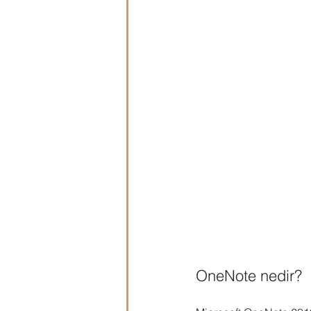
Microsoft Publisher
Microsoft
Öğrenci Hazırlık
Evraklar
OneNote nedir?