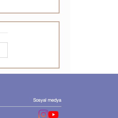
osoft Visio - Visio’da
lleri ekleme ve bağlama
Sosyal medya