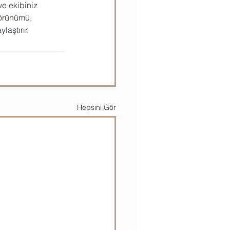
ve ekibiniz 
görünümü, 
aştırır.
Hepsini Gör