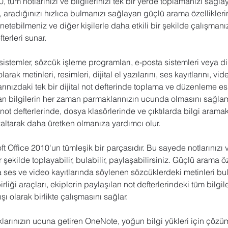
tüm notlarınızı ve bilgilerinizi tek bir yerde toplamanızı sağlaya
, aradığınızı hızlıca bulmanızı sağlayan güçlü arama özelliklerin
netebilmeniz ve diğer kişilerle daha etkili bir şekilde çalışmanız
terleri sunar.
sistemler, sözcük işleme programları, e-posta sistemleri veya di
arak metinleri, resimleri, dijital el yazılarını, ses kayıtlarını, vide
rınızdaki tek bir dijital not defterinde toplama ve düzenleme es
an bilgilerin her zaman parmaklarınızın ucunda olmasını sağlam
t not defterlerinde, dosya klasörlerinde ve çıktılarda bilgi aramak
altarak daha üretken olmanıza yardımcı olur.
Office 2010'un tümleşik bir parçasıdır. Bu sayede notlarınızı ve
r şekilde toplayabilir, bulabilir, paylaşabilirsiniz. Güçlü arama öze
a ses ve video kayıtlarında söylenen sözcüklerdeki metinleri b
irliği araçları, ekiplerin paylaşılan not defterlerindeki tüm bilgil
ı olarak birlikte çalışmasını sağlar.
klarınızın ucuna getiren OneNote, yoğun bilgi yükleri için çözüm