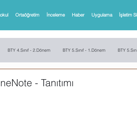
okul
Ortaöğretim
İnceleme
Haber
Uygulama
İşletim S
BTY 4.Sınıf - 2.Dönem
BTY 5.Sınıf - 1.Dönem
BTY 5.Sın
Sınıf - 2.Dönem
SCRATCH
CODE.ORG
MBOT
Bi
neNote - Tanıtımı
Web 2.0 Araçları
Office
Microsoft Powerpoint
Microso
oPath
Microsoft OneNote
Microsoft Outlook
Microsoft 