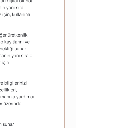
n dijital bir not 
in yanı sıra 
 için, kullanımı 
ğer üretkenlik 
o kayıtlarını ve 
nekliği sunar. 
anın yanı sıra e-
 için 
 bilgilerinizi 
llikleri, 
ulmanıza yardımcı 
er üzerinde 
 sunar, 