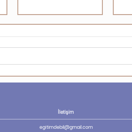
Microsoft Visio - Visio’da
Micr
biçimlendirme
şeki
İletişim
egitimdebil@gmail.com