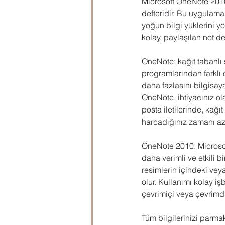
Microsoft OneNote 2010, 
defteridir. Bu uygulama
yoğun bilgi yüklerini yö
kolay, paylaşılan not def
OneNote; kağıt tabanlı 
programlarından farklı ol
daha fazlasını bilgisaya
OneNote, ihtiyacınız ol
posta iletilerinde, kağı
harcadığınız zamanı az
OneNote 2010, Microsoft 
daha verimli ve etkili bi
resimlerin içindeki vey
olur. Kullanımı kolay işb
çevrimiçi veya çevrimdış
Tüm bilgilerinizi parma