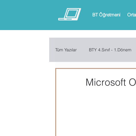
BT Öğretmeni
Orta
Tüm Yazılar
BTY 4.Sınıf - 1.Dönem
BTY 6.Sınıf - 1.Dönem
BTY 6.
Microsoft O
ARDUINO
App Inventor
Microsoft Excel
Microsoft Inf