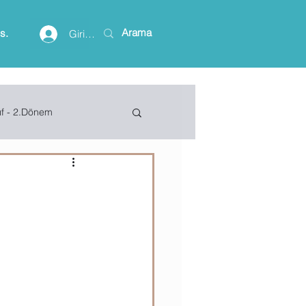
is.
Giriş yap
ıf - 2.Dönem
lişim Terimleri
ft Access
Project