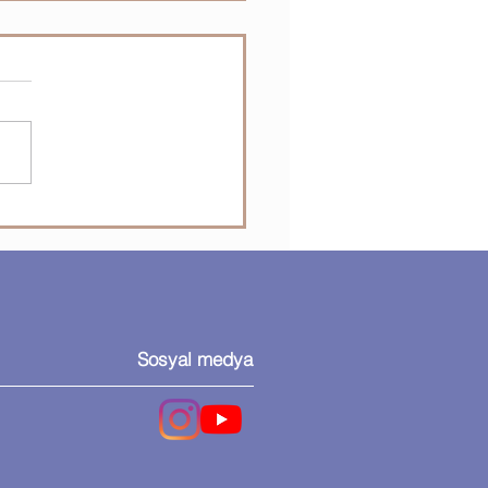
osoft Visio - Şablon
me
Sosyal medya