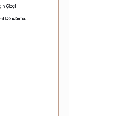
çin 
Çizgi 
ılar
Teknik Bilgiler
-B Döndürme
.