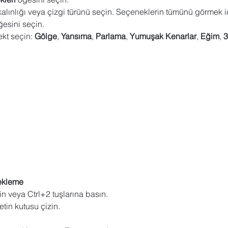
kalınlığı veya çizgi türünü seçin. Seçeneklerin tümünü görmek i
 Sharepoint
Microsoft Visio
Microsoft Word
Güncel yaz
ğesini seçin.
fekt seçin: 
Gölge
, 
Yansıma
, 
Parlama
, 
Yumuşak Kenarlar
, 
Eğim
, 
3
Eğitici Oyunlar
 ekleme
çin veya Ctrl+2 tuşlarına basın.
tin kutusu çizin.