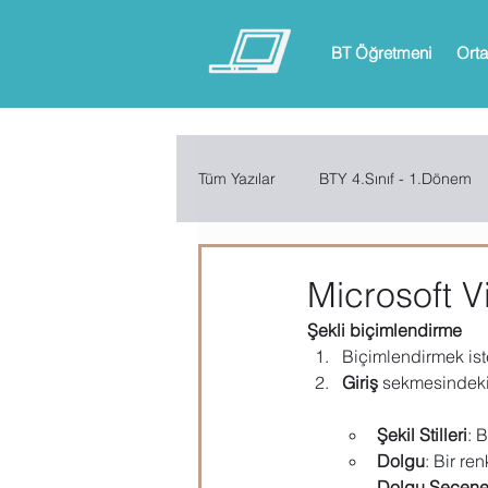
BT Öğretmeni
Orta
Tüm Yazılar
BTY 4.Sınıf - 1.Dönem
BTY 6.Sınıf - 1.Dönem
BTY 6.
Microsoft V
Şekli biçimlendirme
ARDUINO
App Inventor
Biçimlendirmek iste
Giriş
 sekmesindeki 
Şekil Stilleri
: B
Microsoft Excel
Microsoft Inf
Dolgu
: Bir ren
Dolgu Seçenek