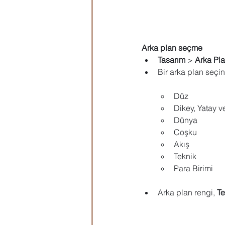
Arka plan seçme
Tasarım
 > 
Arka Pla
Bir arka plan seçin
Düz
Dikey, Yatay v
Dünya
Coşku
Akış
Teknik
Para Birimi
Arka plan rengi, 
T