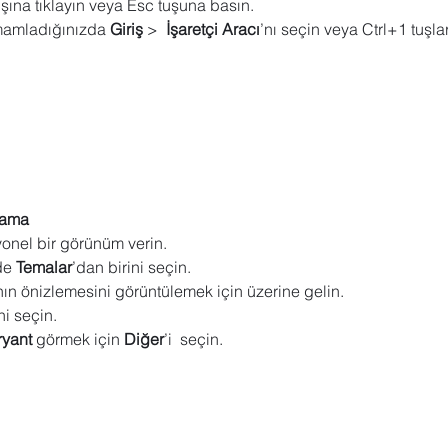
şına tıklayın veya Esc tuşuna basın.
mamladığınızda 
Giriş
 >  
İşaretçi Aracı
’nı seçin veya Ctrl+1 tuşla
lama
yonel bir görünüm verin.
de 
Temalar
’dan birini seçin.
ın önizlemesini görüntülemek için üzerine gelin.
ni seçin.
ryant
 görmek için 
Diğer
’i  seçin.