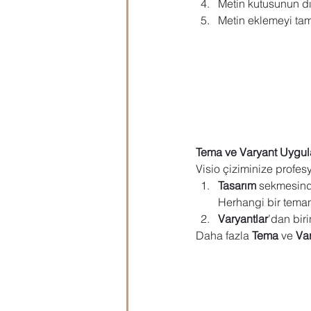
Metin kutusunun dı
Metin eklemeyi ta
Tema ve Varyant Uygu
Visio çiziminize profes
Tasarım
 sekmesin
Herhangi bir teman
Varyantlar
’dan biri
Daha fazla 
Tema
 ve 
Va