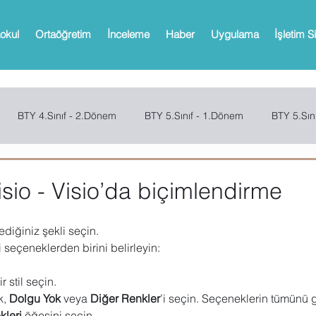
okul
Ortaöğretim
İnceleme
Haber
Uygulama
İşletim S
BTY 4.Sınıf - 2.Dönem
BTY 5.Sınıf - 1.Dönem
BTY 5.Sın
Sınıf - 2.Dönem
SCRATCH
CODE.ORG
MBOT
Bi
isio - Visio’da biçimlendirme
Web 2.0 Araçları
Office
Microsoft Powerpoint
Microso
diğiniz şekli seçin.
seçeneklerden birini belirleyin:
ir stil seçin.
oPath
Microsoft OneNote
Microsoft Outlook
Microsoft 
k, 
Dolgu Yok
 veya 
Diğer Renkler
’i seçin. Seçeneklerin tümünü 
leri
 öğesini seçin.