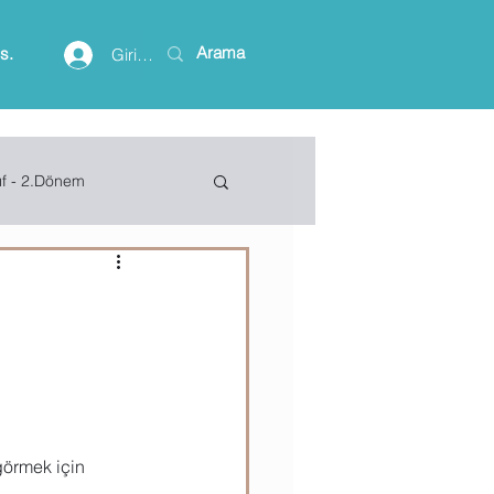
is.
Giriş yap
ıf - 2.Dönem
lişim Terimleri
ft Access
Project
görmek için 