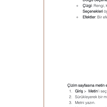
Çizgi
: Rengi, 
Microsoft Publisher
Microsoft
Seçenekleri
 ö
Efektler
: Bir e
Öğrenci Hazırlık
Evraklar
Çizim sayfasına metin
Giriş
 >  
Metin
’i se
Sürükleyerek bir me
Metni yazın.