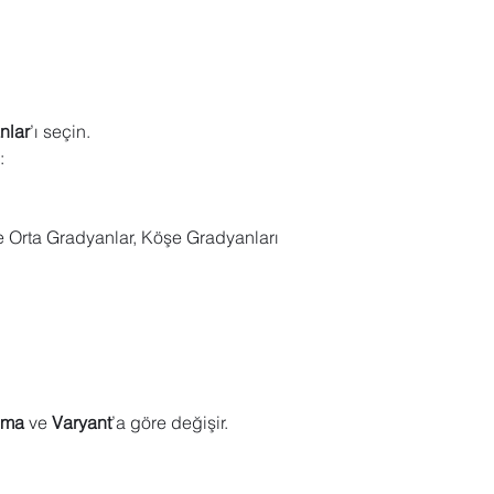
nlar
’ı seçin.
:
e Orta Gradyanlar, Köşe Gradyanları
ema
 ve 
Varyant
’a göre değişir.