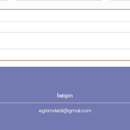
Microsoft Visio - Visio’da
Micr
şekilleri ekleme ve bağlama
seç
İletişim
egitimdebil@gmail.com