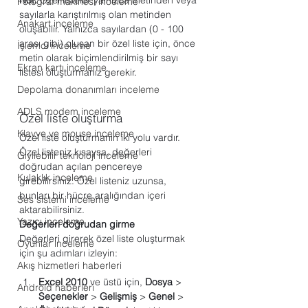
Not:
 Özel listeler yalnızca metinden veya 
Fotoğraf makinesi inceleme
sayılarla karıştırılmış olan metinden 
Anakart inceleme
oluşabilir. Yalnızca sayılardan (0 - 100 
arası gibi) oluşan bir özel liste için, önce 
İşlemci inceleme
metin olarak biçimlendirilmiş bir sayı 
Ekran kartı inceleme
listesi oluşturmanız gerekir.
Depolama donanımları inceleme
ADLS modem inceleme
Özel liste oluşturma
Klavye ve mouse inceleme
Özel liste oluşturmanın iki yolu vardır. 
Özel listeniz kısaysa, değerleri 
Giyilebilir teknoloji inceleme
doğrudan açılan pencereye 
Kulaklık inceleme
girebilirsiniz. Özel listeniz uzunsa, 
bunları bir hücre aralığından içeri 
Ses sistemi inceleme
aktarabilirsiniz.
Yazıcı inceleme
Değerleri doğrudan girme
Değerleri girerek özel liste oluşturmak 
Oyunlar inceleme
için şu adımları izleyin:
Akış hizmetleri haberleri
Excel 2010
 ve üstü için, 
Dosya
 > 
Android haberleri
Seçenekler
 > 
Gelişmiş
 > 
Genel
 > 