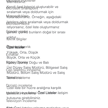
Microsoft Publisher
silemezsiniz.
Kendi özel listenizi oluşturabilir ve 
Microsoft Sharepoint
sıralamak veya doldurmak için 
Microsoft Visio
kullanabilirsiniz. Örneğin, aşağıdaki 
listelere göre sıralamak veya doldurmak 
Microsoft Word
istiyorsanız, özel liste oluşturmanız 
Güncel yazılar
gerekir çünkü bunların doğal bir sırası 
yoktur.
Teknik Bilgiler
Öğrenci Hazırlık
Özel listeler
Yüksek, Orta, Düşük
Evraklar
Büyük, Orta ve Küçük
Eğitici Oyunlar
Kuzey, Güney, Doğu ve Batı
Üst Düzey Satış Müdürü, Bölgesel Satış 
Cep telefonu inceleme
Müdürü, Bölüm Satış Müdürü ve Satış 
Tablet inceleme
Temsilcisi
Dizüstü inceleme
Özel liste bir hücre aralığına karşılık 
gelebilir veya listeyi 
Özel Listeler
 iletişim 
Masaüstü inceleme
kutusuna girebilirsiniz.
Televizyon inceleme