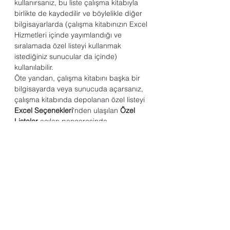
kullanırsanız, bu liste çalışma kitabıyla 
birlikte de kaydedilir ve böylelikle diğer 
bilgisayarlarda (çalışma kitabınızın Excel 
Hizmetleri içinde yayımlandığı ve 
sıralamada özel listeyi kullanmak 
istediğiniz sunucular da içinde) 
kullanılabilir.
Öte yandan, çalışma kitabını başka bir 
bilgisayarda veya sunucuda açarsanız, 
çalışma kitabında depolanan özel listeyi 
Excel Seçenekleri
'nden ulaşılan 
Özel 
Listeler
 açılan penceresinde 
görmezsiniz; yalnızca 
Sırala
 iletişim 
kutusunun 
Düzen
 sütununda 
görürsünüz. Çalışma kitabı dosyasında 
depolanan özel liste 
Doldur
 komutu için 
de hemen kullanılabilir durumda olmaz.
Çalışma kitabı dosyasında depolanan 
özel listeyi diğer bilgisayarın veya 
sunucunun kayıt defterine eklemeyi de 
tercih edebilir ve bu şekilde 
Excel 
Seçenekleri
'nin 
Özel Listeler
 açılan 