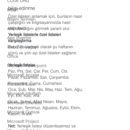
CODE.ORG
bilgi edinme
MBOT
Özel listeleri anlamak için, bunların nasıl 
Bilişim Terimleri
çalıştığını ve bilgisayarınızda nasıl 
ARDUINO
depolandığını görmek yararlı olur.
Yerleşik listelerle özel listeleri 
App Inventor
karşılaştırma
Excel’de yerleşik olarak şu haftanın 
Web 2.0 Araçları
günü ve yılın ayı özel listeleri sağlanır.
Office
Yerleşik listeler
Microsoft Powerpoint
Paz, Pts, Sal, Çar, Per, Cum, Cts
Microsoft Access
Pazar, Pazartesi, Salı, Çarşamba, 
Perşembe, Cuma, Cumartesi
Microsoft Excel
Oca, Şub, Mar, Nis, May, Haz, Tem, Ağu, 
Microsoft InfoPath
Eyl, Eki, Kas, Ara
Ocak, Şubat, Mart Nisan, Mayıs, 
Microsoft OneNote
Haziran, Temmuz, Ağustos, Eylül, Ekim, 
Microsoft Outlook
Kasım, Aralık
Microsoft Project
Not:
 Yerleşik listeyi düzenleyemez ve 