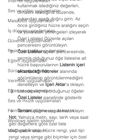
Internet uygulamaları
kullanmak istediğiniz değerleri, 
Ses ve video uygulamaları
olmasını istediğiniz düzende, 
yukarıdan aşağı doğru girin. Az 
Masaüstü uygulamaları
önce girdiğiniz hücre aralığını seçin 
İş dünyası uygulamaları
ve yukarıdaki yönergeleri izleyerek 
Özel Listeleri Düzenle açılan 
Güvenlik uygulamaları
penceresini görüntüleyin.
Resim ve grafik uygulamaları
Özel Listeler
 açılan penceresinde, 
seçmiş olduğunuz öğe listesine ait 
Eğitim uygulamaları
hücre başvurularının 
Listenin içeri 
Sürücü uygulamaları
aktarılacağı hücreler
 alanında 
görüntülenip görüntülenmediğini 
Verimlilik uygulamaları
denetleyin ve 
İçeri Aktar
'a tıklayın.
Eğlence uygulamaları
Listede seçmiş olduğunuz öğeler 
Özel Listeler
 panelinde gösterilir.
Ses ve müzik uygulamaları
Format dönüştürme uygulamaları
Tamam
 düğmesine iki kez tıklayın.
Not:
 Yalnızca metin, sayı, tarih veya saat 
Windows işletim sistemi
gibi değerlere göre özel liste 
oluşturabilirsiniz. Hücre rengi, yazı tipi 
MAC işletim sistemi
rengi veya simge gibi biçimler için özel 