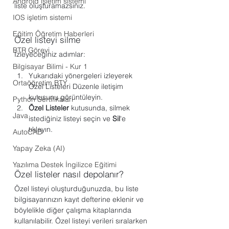
Android işletim sistemi
liste oluşturamazsınız.
IOS işletim sistemi
Eğitim Öğretim Haberleri
Özel listeyi silme
BTR Görevi
İzleyeceğiniz adımlar:
Bilgisayar Bilimi - Kur 1
Yukarıdaki yönergeleri izleyerek 
Ortaöğretim BTY
Özel Listeleri Düzenle iletişim 
kutusunu görüntüleyin.
Python Sertifikaları
Özel Listeler
 kutusunda, silmek 
Java
istediğiniz listeyi seçin ve 
Sil
'e 
tıklayın.
AutoCAD
Yapay Zeka (AI)
Yazılıma Destek İngilizce Eğitimi
Özel listeler nasıl depolanır?
Özel listeyi oluşturduğunuzda, bu liste 
bilgisayarınızın kayıt defterine eklenir ve 
böylelikle diğer çalışma kitaplarında 
kullanılabilir. Özel listeyi verileri sıralarken 