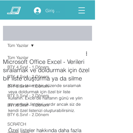
Giriş yap
Yazı
Tüm Yazılar
Tüm Yazılar
Microsoft Office Excel - Verileri
BTY 4.Sınıf - 1.Dönem
sıralamak ve doldurmak için özel
BTY 4.Sınıf - 2.Dönem
bir liste oluşturma ya da silme
Kullanıcı tanımlı bir düzende sıralamak 
BTY 5.Sınıf - 1.Dönem
veya doldurmak için özel bir liste 
BTY 5.Sınıf - 2.Dönem
kullanın. Excel'de haftanın günü ve yılın 
ayı yerleşik listeleri vardır ancak siz de 
BTY 6.Sınıf - 1.Dönem
kendi özel listenizi oluşturabilirsiniz.
BTY 6.Sınıf - 2.Dönem
SCRATCH
Özel listeler hakkında daha fazla 