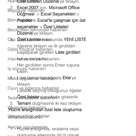
Apple haberleri
Özel Listeleri Düzenle
'ye tıklayın.
Excel 2007
 için, 
Microsoft Office 
Bilgisayar haberleri
Düğmesi
  > 
Excel Seçenekleri
 > 
Bilim haberleri
Popüler
 > 
Excel'le çalışmak için üst 
seçenekler
 > 
Özel Listeleri 
Blockchain teknolojisi haberleri
Düzenle
'ye tıklayın.
Cep telefonu haberleri
Özel Listeler
 kutusunda 
YENİ LİSTE
öğesine tıklayın ve ilk girdiden 
Dijital fotoğraf haberleri
başlayarak girdileri 
Liste girdileri
kutusuna yazın.
Internet ve online haberleri
Her girdiden sonra Enter tuşuna 
İş dünyası haberleri
basın.
Liste tamamlandığında 
Ekle
'ye 
Mobil uygulama haberleri
tıklayın.
Oyun ve eğlence haberleri
Listede seçmiş olduğunuz öğeler 
Özel listeler
 panelinde gösterilir.
Tesla ve spacex haberleri
Tamam
 düğmesine iki kez tıklayın.
WhatsApp haberleri
Hücre aralığından özel liste oluşturma 
İzleyeceğiniz adımlar:
Windows haberleri
Araçlar uygulamaları
Hücre aralığında, sıralama veya 
doldurma işleminde ölçüt olarak 