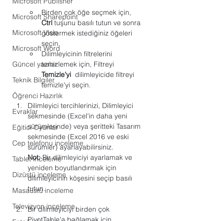
Microsoft Publisher
Birden çok öğe seçmek için, 
Microsoft Sharepoint
Ctrl
 tuşunu basılı tutun ve sonra 
Microsoft Visio
göstermek istediğiniz öğeleri 
seçin.
Microsoft Word
Dilimleyicinin filtrelerini 
Güncel yazılar
temizlemek için, Filtreyi 
Temizle'yi
  dilimleyicide filtreyi 
Teknik Bilgiler
temizle'yi seçin.
Öğrenci Hazırlık
Dilimleyici tercihlerinizi, Dilimleyici 
Evraklar
sekmesinde (Excel'in daha yeni 
sürümlerinde) veya şeritteki Tasarım 
Eğitici Oyunlar
sekmesinde (Excel 2016 ve eski 
Cep telefonu inceleme
sürümler) ayarlayabilirsiniz.
Not:
 Bir dilimleyiciyi ayarlamak ve 
Tablet inceleme
yeniden boyutlandırmak için 
Dizüstü inceleme
dilimleyicinin köşesini seçip basılı 
tutun.
Masaüstü inceleme
Televizyon inceleme
Bir dilimleyiciyi birden çok 
PivotTable'a bağlamak için 