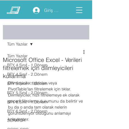
Giriş yap
Yazı
Tüm Yazılar
Tüm Yazılar
Microsoft Office Excel - Verileri
BTY 4.Sınıf - 1.Dönem
filtrelemek için dilimleyicileri
BTY 4.Sınıf - 2.Dönem
kullanma
Dilimleyiciler, tabloları veya 
BTY 5.Sınıf - 1.Dönem
PivotTable'ları filtrelemek için tıklar. 
BTY 5.Sınıf - 2.Dönem
Dilimleyiciler, hızlı filtrelemeye ek olarak 
geçerli filtreleme durumunu da belirtir ve 
BTY 6.Sınıf - 1.Dönem
bu da o anda tam olarak nelerin 
BTY 6.Sınıf - 2.Dönem
görüntüleniyor olduğunu anlamayı 
kolaylaştırır.
SCRATCH