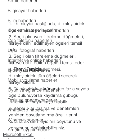
Apple haberleri
Bilgisayar haberleri
Bilim haberleri
1. Dilimleyici başlığında, dilimleyicideki 
öğelerin kategorisi belirtilir.
Blockchain teknolojisi haberleri
2. Seçili olmayan filtreleme düğmeleri, 
Cep telefonu haberleri
filtreye dahil edilmeyen öğeleri temsil 
eder.
Dijital fotoğraf haberleri
3. Seçili olan filtreleme düğmeleri, 
Internet ve online haberleri
filtreye dahil edilen öğeleri temsil eder.
4. 
Fitreyi Temizle
 düğmesi, 
İş dünyası haberleri
dilimleyicideki tüm öğeleri seçerek 
Mobil uygulama haberleri
filtreyi kaldırır.
5. Dilimleyicide görünenden fazla sayıda 
Oyun ve eğlence haberleri
öğe bulunuyorsa kaydırma çubuğu 
Tesla ve spacex haberleri
kullanılarak sayfa kaydırılabilir.
6. Kenarlıkları taşıma ve denetimleri 
WhatsApp haberleri
yeniden boyutlandırma özelliklerini 
Windows haberleri
kullanarak dilimleyicinin boyutunu ve 
konumunu değiştirebilirsiniz.
Araçlar uygulamaları
Microsoft Excel