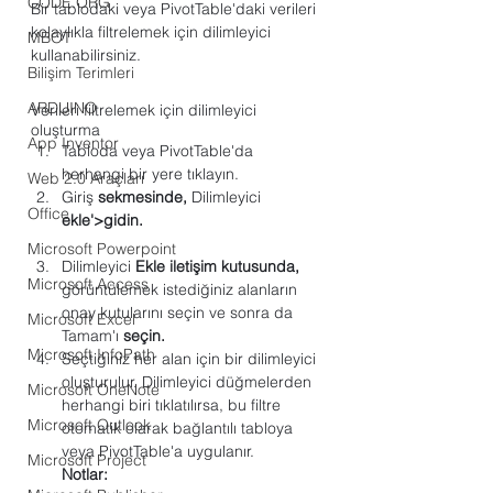
CODE.ORG
Bir tablodaki veya PivotTable'daki verileri 
kolaylıkla filtrelemek için dilimleyici 
MBOT
kullanabilirsiniz.
Bilişim Terimleri
ARDUINO
Verileri filtrelemek için dilimleyici 
oluşturma
App Inventor
Tabloda veya PivotTable'da 
herhangi bir yere tıklayın.
Web 2.0 Araçları
Giriş 
sekmesinde,
 Dilimleyici 
Office
ekle'>gidin.
Microsoft Powerpoint
Dilimleyici 
Ekle iletişim kutusunda,
Microsoft Access
görüntülemek istediğiniz alanların 
onay kutularını seçin ve sonra da 
Microsoft Excel
Tamam'ı 
seçin.
Microsoft InfoPath
Seçtiğiniz her alan için bir dilimleyici 
oluşturulur. Dilimleyici düğmelerden 
Microsoft OneNote
herhangi biri tıklatılırsa, bu filtre 
Microsoft Outlook
otomatik olarak bağlantılı tabloya 
veya PivotTable'a uygulanır.
Microsoft Project
Notlar: