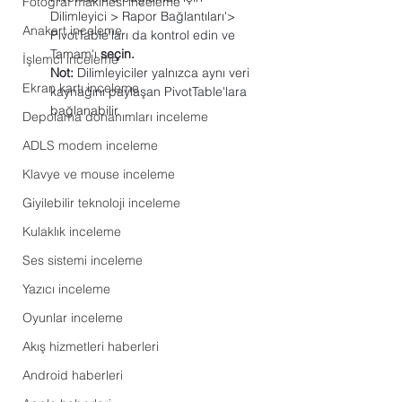
Fotoğraf makinesi inceleme
Dilimleyici > Rapor Bağlantıları'> 
Anakart inceleme
PivotTable'ları da kontrol edin ve 
Tamam'ı 
seçin.
İşlemci inceleme
Not:
 Dilimleyiciler yalnızca aynı veri 
Ekran kartı inceleme
kaynağını paylaşan PivotTable'lara 
bağlanabilir.
Depolama donanımları inceleme
ADLS modem inceleme
Klavye ve mouse inceleme
Giyilebilir teknoloji inceleme
Kulaklık inceleme
Ses sistemi inceleme
Yazıcı inceleme
Oyunlar inceleme
Akış hizmetleri haberleri
Android haberleri