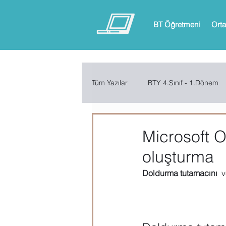
BT Öğretmeni
Orta
Tüm Yazılar
BTY 4.Sınıf - 1.Dönem
BTY 6.Sınıf - 1.Dönem
BTY 6.
Microsoft Off
oluşturma
ARDUINO
App Inventor
Doldurma tutamacını
  
Microsoft Excel
Microsoft Inf