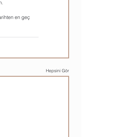
n.
tarihten en geç 
Hepsini Gör