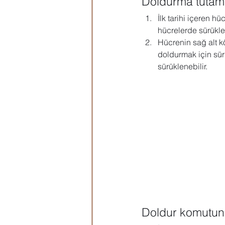
Doldurma tutam
İlk tarihi içeren h
Microsoft Publisher
Microsoft
hücrelerde sürükle
Hücrenin sağ alt kö
doldurmak için sür
Öğrenci Hazırlık
Evraklar
sürüklenebilir.
Doldur komutun