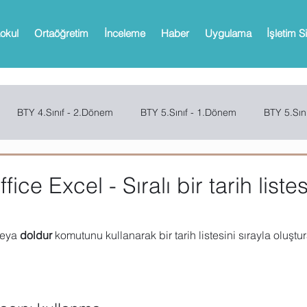
okul
Ortaöğretim
İnceleme
Haber
Uygulama
İşletim S
BTY 4.Sınıf - 2.Dönem
BTY 5.Sınıf - 1.Dönem
BTY 5.Sın
Sınıf - 2.Dönem
SCRATCH
CODE.ORG
MBOT
Bi
ice Excel - Sıralı bir tarih listes
Web 2.0 Araçları
Office
Microsoft Powerpoint
Microso
veya 
doldur
 komutunu kullanarak bir tarih listesini sırayla oluştur
oPath
Microsoft OneNote
Microsoft Outlook
Microsoft 