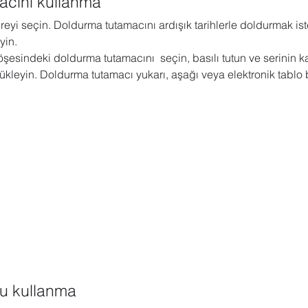
acını kullanma
ücreyi seçin. Doldurma tutamacını ardışık tarihlerle doldurmak iste
 Sharepoint
Microsoft Visio
Microsoft Word
Güncel yaz
yin.
şesindeki doldurma tutamacını  seçin, basılı tutun ve serinin ka
ükleyin. Doldurma tutamacı yukarı, aşağı veya elektronik tablo
Eğitici Oyunlar
u kullanma