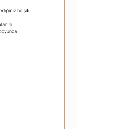
diğiniz bitişik 
ılar
Teknik Bilgiler
lanını 
 boyunca 