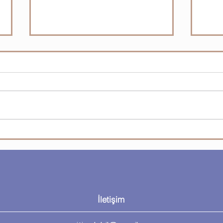
Microsoft Visio - Visio’da
Micr
biçimlendirme
şeki
İletişim