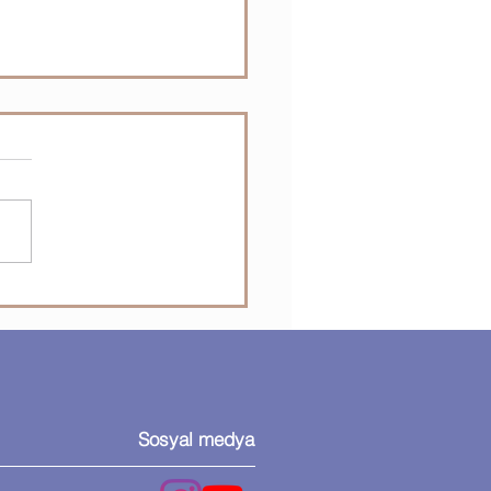
osoft Visio - Visio’da
lleri ekleme ve bağlama
Sosyal medya