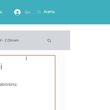
is.
Giriş yap
ıf - 2.Dönem
lişim Terimleri
i
ft Access
abilirsiniz.
Project