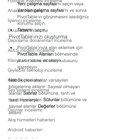
Fotoğraf makinesi inceleme
Yeni çalışma sayfası
’nı seçin veya 
Varolan çalışma sayfası
’nı ve sonra 
Anakart inceleme
PivotTable’ın görünmesini istediğiniz 
İşlemci inceleme
konumu seçin.
Tamam
’ı seçin.
Ekran kartı inceleme
PivotTable’ınızı oluşturma
Depolama donanımları inceleme
PivotTable’ınıza alan eklemek için 
ADLS modem inceleme
PivotTable Alanları
 bölmesinde 
Klavye ve mouse inceleme
alanın adına ait onay kutusunu 
işaretleyin.
Giyilebilir teknoloji inceleme
Not:
 Seçilen alanlar varsayılan 
Kulaklık inceleme
bölgelerine eklenir: Sayısal olmayan 
Ses sistemi inceleme
alanlar 
Satırlar
 bölümüne, tarih ve            
 saat hiyerarşileri 
Sütunlar
 bölümüne ve 
Yazıcı inceleme
sayısal alanlar 
Değerler
 bölümüne 
Oyunlar inceleme
eklenir.
Akış hizmetleri haberleri
Android haberleri