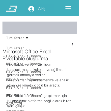
Giriş yap
Yazı
Tüm Yazılar
Tüm Yazılar
Microsoft Office Excel -
BTY 4.Sınıf - 1.Dönem
PivotTable oluşturma
BTY 4.Sınıf - 2.Dönem
PivotTable, verilerinize ilişkin 
karşılaştırmaları, kalıpları ve eğilimleri 
BTY 5.Sınıf - 1.Dönem
görmek amacıyla verileri 
BTY 5.Sınıf - 2.Dönem
hesaplamanıza, özetlemenize ve analiz 
etmenize yönelik güçlü bir araçtır.
BTY 6.Sınıf - 1.Dönem
BTY 6.Sınıf - 2.Dönem
PivotTable 'Lar, Excel 'i çalıştırmak için 
kullandığınız platforma bağlı olarak biraz 
SCRATCH
farklı çalışır.