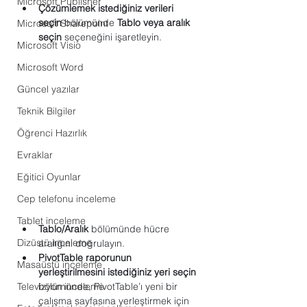
Microsoft Publisher
Çözümlemek istediğiniz verileri 
seçin
 bölümünde 
Tablo veya aralık 
Microsoft Sharepoint
seçin
 seçeneğini işaretleyin. 
Microsoft Visio
Microsoft Word
Güncel yazılar
Teknik Bilgiler
Öğrenci Hazırlık
Evraklar
Eğitici Oyunlar
Cep telefonu inceleme
Tablet inceleme
Tablo/Aralık
 bölümünde hücre 
Dizüstü inceleme
aralığını doğrulayın.
PivotTable raporunun 
Masaüstü inceleme
yerleştirilmesini istediğiniz yeri seçin
bölümünde, PivotTable’ı yeni bir 
Televizyon inceleme
çalışma sayfasına yerleştirmek için 