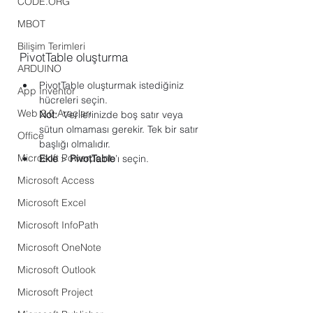
CODE.ORG
MBOT
Bilişim Terimleri
PivotTable oluşturma
ARDUINO
PivotTable oluşturmak istediğiniz 
App Inventor
hücreleri seçin.
Web 2.0 Araçları
Not:
  Verilerinizde boş satır veya 
sütun olmaması gerekir. Tek bir satır 
Office
başlığı olmalıdır.
Microsoft Powerpoint
Ekle
 > 
PivotTable
’ı seçin.
Microsoft Access
Microsoft Excel
Microsoft InfoPath
Microsoft OneNote
Microsoft Outlook
Microsoft Project