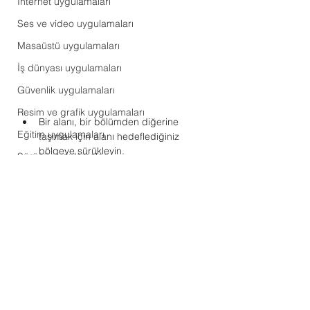
Internet uygulamaları
Ses ve video uygulamaları
Masaüstü uygulamaları
İş dünyası uygulamaları
Güvenlik uygulamaları
Resim ve grafik uygulamaları
Bir alanı, bir bölümden diğerine 
Eğitim uygulamaları
taşımak için alanı hedeflediğiniz 
bölgeye sürükleyin.
Sürücü uygulamaları
Microsoft Excel
Verimlilik uygulamaları
Office
Eğlence uygulamaları
Ses ve müzik uygulamaları
Format dönüştürme uygulamaları
Hepsini Gör
Son Yazılar
Windows işletim sistemi
MAC işletim sistemi