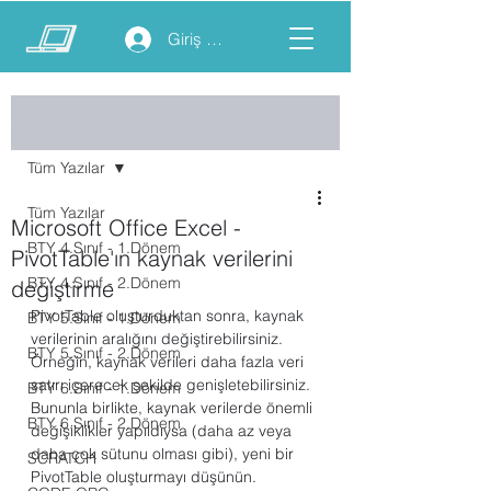
Giriş yap
Yazı
Tüm Yazılar
Tüm Yazılar
Microsoft Office Excel -
BTY 4.Sınıf - 1.Dönem
PivotTable'ın kaynak verilerini
BTY 4.Sınıf - 2.Dönem
değiştirme
PivotTable oluşturduktan sonra, kaynak 
BTY 5.Sınıf - 1.Dönem
verilerinin aralığını değiştirebilirsiniz. 
BTY 5.Sınıf - 2.Dönem
Örneğin, kaynak verileri daha fazla veri 
satırı içerecek şekilde genişletebilirsiniz. 
BTY 6.Sınıf - 1.Dönem
Bununla birlikte, kaynak verilerde önemli 
BTY 6.Sınıf - 2.Dönem
değişiklikler yapıldıysa (daha az veya 
daha çok sütunu olması gibi), yeni bir 
SCRATCH
PivotTable oluşturmayı düşünün.