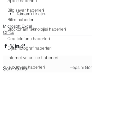
Apple haberleri
Bilgisayar haberleri
Tamam
’ı tıklatın.
Bilim haberleri
Microsoft Excel
Blockchain teknolojisi haberleri
Office
Cep telefonu haberleri
Dijital fotoğraf haberleri
Internet ve online haberleri
İş dünyası haberleri
Hepsini Gör
Son Yazılar
Mobil uygulama haberleri
Oyun ve eğlence haberleri
Tesla ve spacex haberleri
WhatsApp haberleri
Windows haberleri
Araçlar uygulamaları