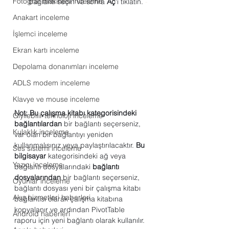
Fotoğraf makinesi inceleme
bağlantı seçin ve sonra 
Aç
'ı tıklatın. 
-
Anakart inceleme
İşlemci inceleme
Ekran kartı inceleme
Depolama donanımları inceleme
ADLS modem inceleme
Klavye ve mouse inceleme
Not: Bu çalışma kitabı kategorisindeki 
Giyilebilir teknoloji inceleme
bağlantılardan
 bir bağlantı seçerseniz, 
Kulaklık inceleme
var olan bir bağlantıyı yeniden 
kullanmalısınız veya paylaştırılacaktır. 
Bu 
Ses sistemi inceleme
bilgisayar
 kategorisindeki ağ veya 
Yazıcı inceleme
bağlantı dosyalarındaki 
bağlantı 
dosyalarından
 bir bağlantı seçerseniz, 
Oyunlar inceleme
bağlantı dosyası yeni bir çalışma kitabı 
Akış hizmetleri haberleri
bağlantısı olarak çalışma kitabına 
kopyalanır ve ardından PivotTable 
Android haberleri
raporu için yeni bağlantı olarak kullanılır.