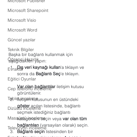
Microsoft Publisher
Microsoft Sharepoint
Microsoft Visio
Microsoft Word
Güncel yazılar
Teknik Bilgiler
Başka bir bağlantı kullanmak için 
Öğrenci Hazırlık
aşağıdakileri yapın:
Dış veri kaynağı kullan
'a tıklayın ve 
Evraklar
sonra da 
Bağlantı Seç
'e tıklayın.
Eğitici Oyunlar
Var olan bağlantılar
 iletişim kutusu 
Cep telefonu inceleme
görüntülenir.
Tablet inceleme
İletişim kutusunun en üstündeki 
göster
 açılan listesinde, bağlantı 
Dizüstü inceleme
seçmek istediğiniz bağlantı 
Masaüstü inceleme
kategorisini seçin veya 
var olan tüm 
bağlantıları
 (varsayılan olarak) seçin.
Televizyon inceleme
Bağlantı seçin
 listesinden bir 