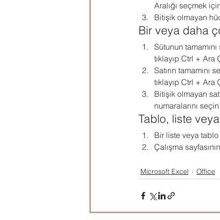
Aralığı seçmek için 
Bitişik olmayan hüc
Microsoft Publisher
Microsoft
Bir veya daha ç
Sütunun tamamını s
Öğrenci Hazırlık
Evraklar
tıklayıp Ctrl + Ara
Satırın tamamını se
tıklayıp Ctrl + Ara
Bitişik olmayan sat
numaralarını seçin
Tablo, liste vey
Bir liste veya tabl
Çalışma sayfasının
Microsoft Excel
Office