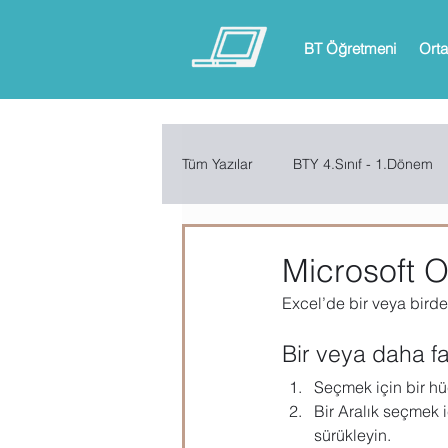
BT Öğretmeni
Orta
Tüm Yazılar
BTY 4.Sınıf - 1.Dönem
BTY 6.Sınıf - 1.Dönem
BTY 6.
Microsoft O
Excel’de bir veya birden
ARDUINO
App Inventor
Bir veya daha f
Seçmek için bir hü
Microsoft Excel
Microsoft Inf
Bir Aralık seçmek i
sürükleyin.