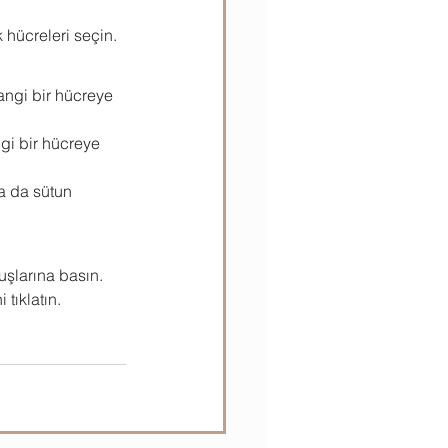
k hücreleri seçin.
ılar
Teknik Bilgiler
angi bir hücreye 
gi bir hücreye 
ya da sütun 
tuşlarına basın.
 tıklatın.