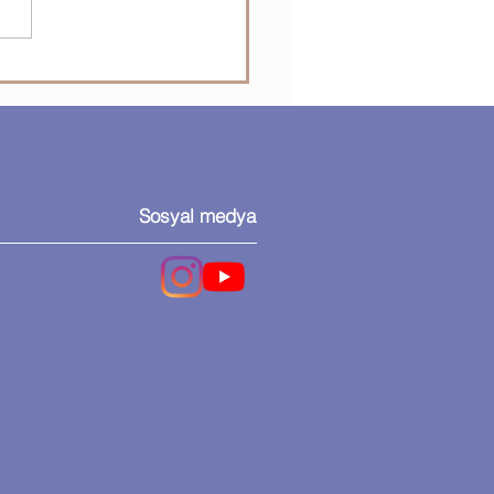
osoft Visio - Visio’da
lleri ekleme ve bağlama
Sosyal medya