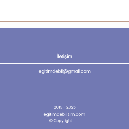
Microsoft Visio - Visio’da
Micr
biçimlendirme
şeki
İletişim
egitimdebil@gmail.com
2019 - 2025
egitimdebilisim.com
© Copyright