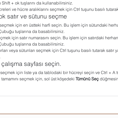
Shift + ok tuşlarını da kullanabilirsiniz.
releri ve hücre aralıklarını seçmek için Ctrl tuşunu basılı tutara
 Sharepoint
Microsoft Visio
Microsoft Word
Güncel yaz
ok satır ve sütunu seçme
eçmek için en üstteki harfi seçin. Bu işlem için sütundaki herh
Eğitici Oyunlar
 Çubuğu tuşlarına da basabilirsiniz.
çmek için satır numarasını seçin. Bu işlem için satırdaki herhan
 Çubuğu tuşlarına da basabilirsiniz.
ırları veya sütunları seçmek için Ctrl tuşunu basılı tutarak satır 
.
a çalışma sayfası seçin.
o seçmek için liste ya da tablodaki bir hücreyi seçin ve Ctrl + A 
 tamamını seçmek için, sol üst köşedeki 
Tümünü Seç
 düğmesini