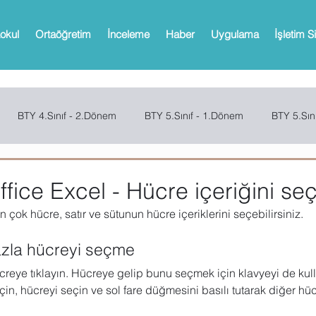
okul
Ortaöğretim
İnceleme
Haber
Uygulama
İşletim S
BTY 4.Sınıf - 2.Dönem
BTY 5.Sınıf - 1.Dönem
BTY 5.Sın
Sınıf - 2.Dönem
SCRATCH
CODE.ORG
MBOT
Bi
ffice Excel - Hücre içeriğini s
 çok hücre, satır ve sütunun hücre içeriklerini seçebilirsiniz.
Web 2.0 Araçları
Office
Microsoft Powerpoint
Microso
azla hücreyi seçme
creye tıklayın. Hücreye gelip bunu seçmek için klavyeyi de kulla
oPath
Microsoft OneNote
Microsoft Outlook
Microsoft 
çin, hücreyi seçin ve sol fare düğmesini basılı tutarak diğer hüc