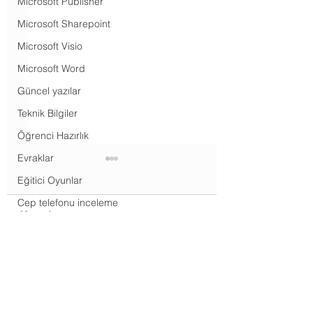
Microsoft Publisher
Microsoft Sharepoint
Microsoft Visio
Microsoft Word
Güncel yazılar
Teknik Bilgiler
Öğrenci Hazırlık
Evraklar
Eğitici Oyunlar
Cep telefonu inceleme
Yorumlar
Tablet inceleme
Dizüstü inceleme
Microsoft Visio -
Microsoft Visio -
Bir yorum yazın...
Masaüstü inceleme
Visio’da biçimlendirme
Visio’da şekilleri
Televizyon inceleme
ve bağlama