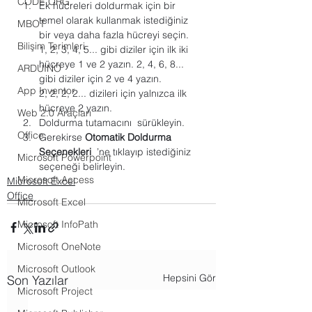
CODE.ORG
Ek hücreleri doldurmak için bir 
temel olarak kullanmak istediğiniz 
MBOT
bir veya daha fazla hücreyi seçin.
Bilişim Terimleri
1, 2, 3, 4, 5... gibi diziler için ilk iki 
hücreye 1 ve 2 yazın. 2, 4, 6, 8... 
ARDUINO
gibi diziler için 2 ve 4 yazın.
App Inventor
2, 2, 2, 2... dizileri için yalnızca ilk 
hücreye 2 yazın.
Web 2.0 Araçları
Doldurma tutamacını  sürükleyin.
Office
Gerekirse 
Otomatik Doldurma 
Seçenekleri
  ’ne tıklayıp istediğiniz 
Microsoft Powerpoint
seçeneği belirleyin.
Microsoft Access
Microsoft Excel
Office
Microsoft Excel
Microsoft InfoPath
Microsoft OneNote
Microsoft Outlook
Hepsini Gör
Son Yazılar
Microsoft Project