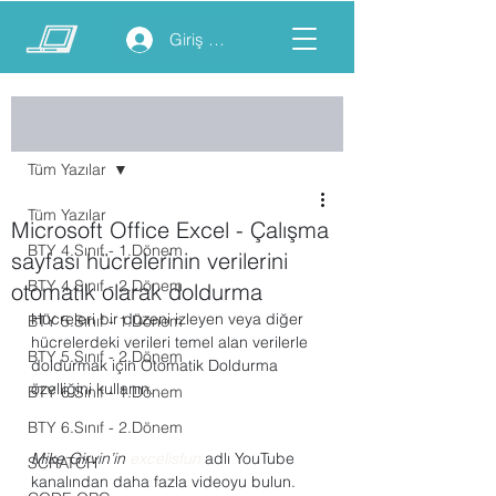
Giriş yap
Yazı
Tüm Yazılar
Tüm Yazılar
Microsoft Office Excel - Çalışma
BTY 4.Sınıf - 1.Dönem
sayfası hücrelerinin verilerini
BTY 4.Sınıf - 2.Dönem
otomatik olarak doldurma
Hücreleri bir düzeni izleyen veya diğer 
BTY 5.Sınıf - 1.Dönem
hücrelerdeki verileri temel alan verilerle 
BTY 5.Sınıf - 2.Dönem
doldurmak için Otomatik Doldurma 
özelliğini kullanın.
BTY 6.Sınıf - 1.Dönem
BTY 6.Sınıf - 2.Dönem
Mike Girvin’in 
excelisfun
 adlı YouTube 
SCRATCH
kanalından daha fazla videoyu bulun.