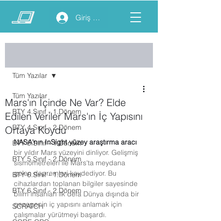
Giriş yap
Yazı
Tüm Yazılar
Tüm Yazılar
Mars'ın İçinde Ne Var? Elde
BTY 4.Sınıf - 1.Dönem
Edilen Veriler Mars'ın İç Yapısını
BTY 4.Sınıf - 2.Dönem
Ortaya Koydu
NASA'nın InSight yüzey araştırma aracı
BTY 5.Sınıf - 1.Dönem
bir yıldır Mars yüzeyini dinliyor. Gelişmiş 
BTY 5.Sınıf - 2.Dönem
sismometreleri ile Mars'ta meydana 
gelen depremleri kaydediyor. Bu 
BTY 6.Sınıf - 1.Dönem
cihazlardan toplanan bilgiler sayesinde 
BTY 6.Sınıf - 2.Dönem
bilim insanları ilk defa Dünya dışında bir 
gezegenin iç yapısını anlamak için 
SCRATCH
çalışmalar yürütmeyi başardı.