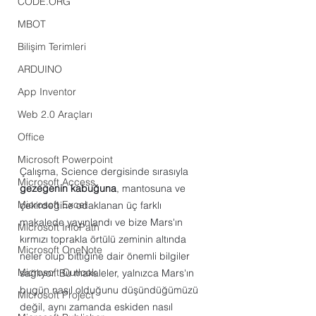
CODE.ORG
MBOT
Bilişim Terimleri
ARDUINO
App Inventor
Web 2.0 Araçları
Office
Microsoft Powerpoint
Çalışma, Science dergisinde sırasıyla 
Microsoft Access
gezegenin kabuğuna
, mantosuna ve 
Microsoft Excel
çekirdeğine odaklanan üç farklı 
makalede yayınlandı ve bize Mars'ın 
Microsoft InfoPath
kırmızı toprakla örtülü zeminin altında 
Microsoft OneNote
neler olup bittiğine dair önemli bilgiler 
Microsoft Outlook
sağlıyor. Bu makaleler, yalnızca Mars'ın 
bugün nasıl olduğunu düşündüğümüzü 
Microsoft Project
değil, aynı zamanda eskiden nasıl 