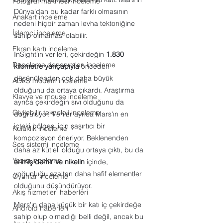
Fotoğraf makinesi inceleme
Dünya'dan bu kadar farklı olmasının 
Anakart inceleme
nedeni hiçbir zaman levha tektoniğine 
İşlemci inceleme
sahip olmaması olabilir.  
Ekran kartı inceleme
InSight'ın verileri, çekirdeğin 
1.830 
Depolama donanımları inceleme
kilometre yarıçapıyla
 önceden 
düşünülenden çok daha büyük 
ADLS modem inceleme
olduğunu da ortaya çıkardı. Araştırma 
Klavye ve mouse inceleme
ayrıca çekirdeğin sıvı olduğunu da 
Giyilebilir teknoloji inceleme
doğruluyor. Veriler ayrıca Mars'ın en 
içteki bölgesi için şaşırtıcı bir 
Kulaklık inceleme
kompozisyon öneriyor. Beklenenden 
Ses sistemi inceleme
daha az kütleli olduğu ortaya çıktı, bu da 
Yazıcı inceleme
erimiş demir ve nikelin
 içinde, 
yoğunluğu azaltan daha hafif elementler 
Oyunlar inceleme
olduğunu düşündürüyor.
Akış hizmetleri haberleri
Mars'ın daha küçük bir katı iç çekirdeğe 
Android haberleri
sahip olup olmadığı belli değil, ancak bu 