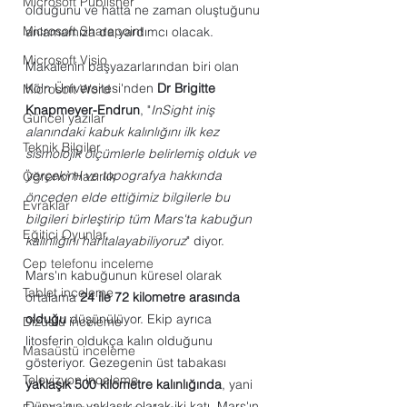
Microsoft Publisher
olduğunu ve hatta ne zaman oluştuğunu 
Microsoft Sharepoint
anlamamıza da yardımcı olacak.
Microsoft Visio
Makalenin başyazarlarından biri olan 
Köln Üniversitesi'nden 
Dr Brigitte 
Microsoft Word
Knapmeyer-Endrun
, "
InSight iniş 
Güncel yazılar
alanındaki kabuk kalınlığını ilk kez 
Teknik Bilgiler
sismolojik ölçümlerle belirlemiş olduk ve 
yerçekimi ve topografya hakkında 
Öğrenci Hazırlık
önceden elde ettiğimiz bilgilerle bu 
Evraklar
bilgileri birleştirip tüm Mars'ta kabuğun 
Eğitici Oyunlar
kalınlığını haritalayabiliyoruz
" diyor.  
Cep telefonu inceleme
Mars'ın kabuğunun küresel olarak 
Tablet inceleme
ortalama 
24 ile 72 kilometre arasında 
olduğu
 düşünülüyor. Ekip ayrıca 
Dizüstü inceleme
litosferin oldukça kalın olduğunu 
Masaüstü inceleme
gösteriyor. Gezegenin üst tabakası 
Televizyon inceleme
yaklaşık 500 kilometre kalınlığında
, yani 
Dünya'nın yaklaşık olarak iki katı. Mars'ın 