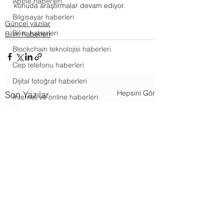
Apple haberleri
konuda araştırmalar devam ediyor. 
Bilgisayar haberleri
Güncel yazılar
Bilim haberleri
Bilim haberleri
Blockchain teknolojisi haberleri
Cep telefonu haberleri
Dijital fotoğraf haberleri
Hepsini Gör
Son Yazılar
Internet ve online haberleri
İş dünyası haberleri
Mobil uygulama haberleri
Oyun ve eğlence haberleri
Tesla ve spacex haberleri
WhatsApp haberleri
Windows haberleri
Araçlar uygulamaları