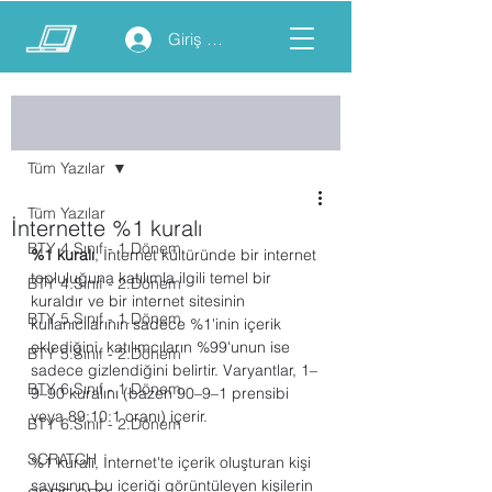
Giriş yap
Yazı
Tüm Yazılar
Tüm Yazılar
İnternette %1 kuralı
BTY 4.Sınıf - 1.Dönem
%1 kuralı
, İnternet kültüründe bir internet 
topluluğuna katılımla ilgili temel bir 
BTY 4.Sınıf - 2.Dönem
kuraldır ve bir internet sitesinin 
BTY 5.Sınıf - 1.Dönem
kullanıcılarının sadece %1'inin içerik 
eklediğini, katılımcıların %99'unun ise 
BTY 5.Sınıf - 2.Dönem
sadece gizlendiğini belirtir. Varyantlar, 1–
BTY 6.Sınıf - 1.Dönem
9–90 kuralını (bazen 90–9–1 prensibi 
veya 89:10:1 oranı) içerir.
BTY 6.Sınıf - 2.Dönem
SCRATCH
%1 kuralı, İnternet'te içerik oluşturan kişi 
sayısının bu içeriği görüntüleyen kişilerin 