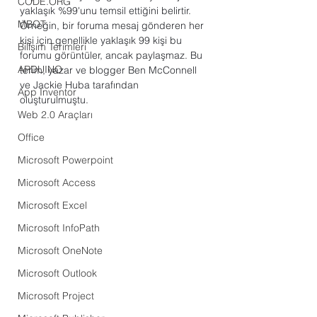
CODE.ORG
yaklaşık %99'unu temsil ettiğini belirtir. 
MBOT
Örneğin, bir foruma mesaj gönderen her 
kişi için genellikle yaklaşık 99 kişi bu 
Bilişim Terimleri
forumu görüntüler, ancak paylaşmaz. Bu 
ARDUINO
terim, yazar ve blogger Ben McConnell 
ve Jackie Huba tarafından 
App Inventor
oluşturulmuştu.
Web 2.0 Araçları
Office
Microsoft Powerpoint
Microsoft Access
Microsoft Excel
Microsoft InfoPath
Microsoft OneNote
Microsoft Outlook
Microsoft Project