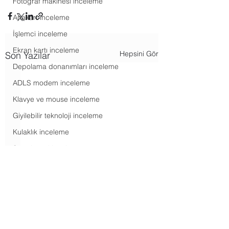
Fotoğraf makinesi inceleme
Anakart inceleme
İşlemci inceleme
Ekran kartı inceleme
Hepsini Gör
Son Yazılar
Depolama donanımları inceleme
ADLS modem inceleme
Klavye ve mouse inceleme
Giyilebilir teknoloji inceleme
Kulaklık inceleme
Ses sistemi inceleme
Yazıcı inceleme
Oyunlar inceleme
Akış hizmetleri haberleri
Android haberleri