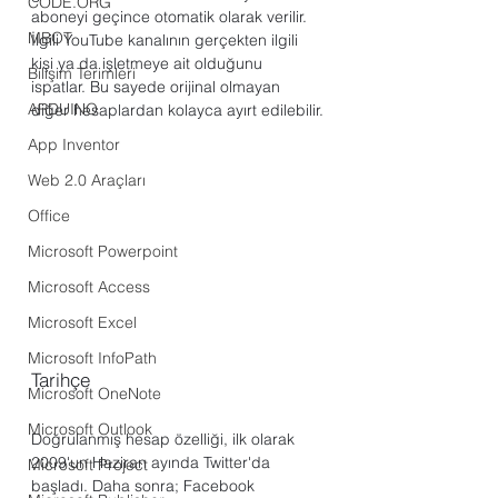
CODE.ORG
aboneyi geçince otomatik olarak verilir. 
MBOT
İlgili YouTube kanalının gerçekten ilgili 
kişi ya da işletmeye ait olduğunu 
Bilişim Terimleri
ispatlar. Bu sayede orijinal olmayan 
ARDUINO
diğer hesaplardan kolayca ayırt edilebilir.
App Inventor
Web 2.0 Araçları
Office
Microsoft Powerpoint
Microsoft Access
Microsoft Excel
Microsoft InfoPath
Tarihçe
Microsoft OneNote
Microsoft Outlook
Doğrulanmış hesap özelliği, ilk olarak 
2009'un Haziran ayında Twitter'da 
Microsoft Project
başladı. Daha sonra; Facebook 