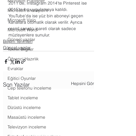
Microsoft Publisher
2011'de, Instagram 2014'te Pinterest ise 
2015'te bu uygulamaya katıldı. 
Microsoft Sharepoint
YouTube'da ise yüz bin aboneyi geçen 
Microsoft Visio
kanallara otomatik olarak verilir. Ayrıca 
resmî sanatçı işareti olarak sadece 
Microsoft Word
müzisyenlere sunulur.
Güncel yazılar
Bilişim Terimleri
Güncel yazılar
Teknik Bilgiler
Öğrenci Hazırlık
Evraklar
Eğitici Oyunlar
Hepsini Gör
Son Yazılar
Cep telefonu inceleme
Tablet inceleme
Dizüstü inceleme
Masaüstü inceleme
Televizyon inceleme