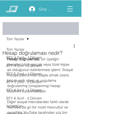
Giriş yap
Yazı
Tüm Yazılar
Tüm Yazılar
Hesap doğrulaması nedir?
BTY 4.Sınıf - 1.Dönem
Hesap doğrulaması
, bir üyeliğin 
(hesabın) ilgili gerçek veya tüzel kişiye 
BTY 4.Sınıf - 2.Dönem
ait olduğunun belirlenmesi işlemi. Sosyal 
BTY 5.Sınıf - 1.Dönem
medya platformları başta olmak üzere, 
birçok web sitesi ve uygulama 
BTY 5.Sınıf - 2.Dönem
doğrulanmış (onaylanmış) hesap 
BTY 6.Sınıf - 1.Dönem
sistemini kullanmaktadır.
BTY 6.Sınıf - 2.Dönem
Diğer sosyal mecralardan farklı olarak 
SCRATCH
YouTube’da gri bir rozet mevcuttur ve 
genellikle YouTube tarafından yüz bin 