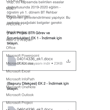
CODE.ORG
olup, bu kapsamda belirtilen esaslar 
doğrultusunda 2019-2020 eğitim - 
MBOT
öğretim yılı 1. dönem BT Rehber 
Bilişim Terimleri
Öğretmen görevlendirilmesi yapılıyor. Bu 
nedenle aşağıdaki belgeler gerekir.
ARDUINO
App Inventor
(Fatih Projesi BTR Görev ve 
Sorumlulukları) EK 1 - İndirmek için 
Web 2.0 Araçları
tıklayın.
Office
Microsoft Powerpoint
04014336_ek1
.docx
Microsoft Access
DOCX dosyasını indir • 23KB
Microsoft Excel
Microsoft InfoPath
(Başvuru Dilekçesi) EK 2 - İndirmek için 
Microsoft OneNote
tıklayın.
Microsoft Outlook
Microsoft Project
04014336_ek2
.docx