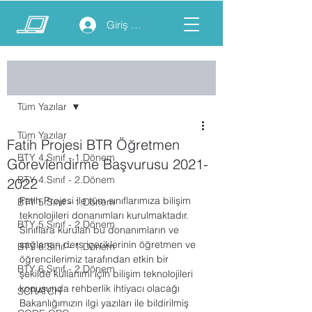
Giriş yap
Yazı
Tüm Yazılar
Tüm Yazılar
Fatih Projesi BTR Öğretmen
BTY 4.Sınıf - 1.Dönem
Görevlendirme Başvurusu 2021-
BTY 4.Sınıf - 2.Dönem
2022
Fatih Projesi ile tüm sınıflarımıza bilişim 
BTY 5.Sınıf - 1.Dönem
teknolojileri donanımları kurulmaktadır. 
BTY 5.Sınıf - 2.Dönem
Sınıflara kurulan bu donanımların ve 
sağlanan ders içeriklerinin öğretmen ve 
BTY 6.Sınıf - 1.Dönem
öğrencilerimiz tarafından etkin bir 
BTY 6.Sınıf - 2.Dönem
şekilde kullanımı için bilişim teknolojileri 
konusunda rehberlik ihtiyacı olacağı 
SCRATCH
Bakanlığımızın ilgi yazıları ile bildirilmiş 