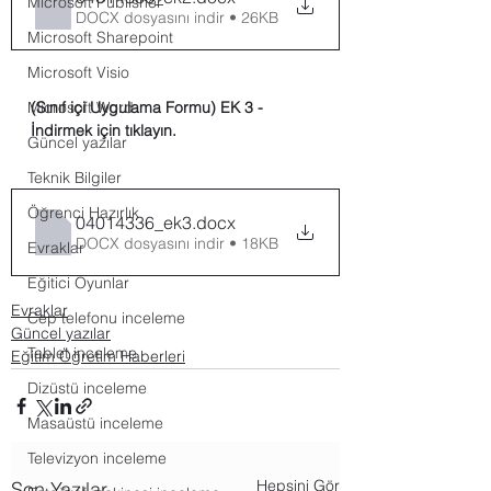
Microsoft Publisher
DOCX dosyasını indir • 26KB
Microsoft Sharepoint
Microsoft Visio
Microsoft Word
(Sınıf içi Uygulama Formu) EK 3 - 
İndirmek için tıklayın.
Güncel yazılar
Teknik Bilgiler
Öğrenci Hazırlık
04014336_ek3
.docx
DOCX dosyasını indir • 18KB
Evraklar
Eğitici Oyunlar
Evraklar
Cep telefonu inceleme
Güncel yazılar
Tablet inceleme
Eğitim Öğretim Haberleri
Dizüstü inceleme
Masaüstü inceleme
Televizyon inceleme
Hepsini Gör
Son Yazılar