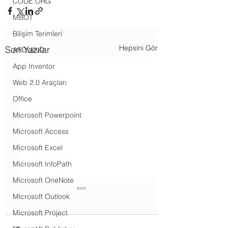
CODE.ORG
MBOT
Bilişim Terimleri
Hepsini Gör
Son Yazılar
ARDUINO
App Inventor
Web 2.0 Araçları
Office
Microsoft Powerpoint
Microsoft Access
Microsoft Excel
Microsoft InfoPath
Microsoft OneNote
BTR Sınıf İçi Uygulama
BTR nöbet görevi
Microsoft Outlook
Formu
alabilir mi?
Microsoft Project
BTR Sınıf İçi Uygulama
BTR nöbet görevi ala