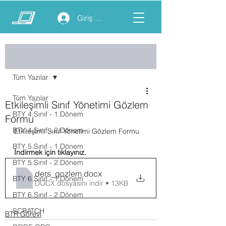
Giriş yap
Yazı
Tüm Yazılar
Tüm Yazılar
Etkileşimli Sınıf Yönetimi Gözlem
BTY 4.Sınıf - 1.Dönem
Formu
BTY 4.Sınıf - 2.Dönem
Etkileşimli Sınıf Yönetimi Gözlem Formu
BTY 5.Sınıf - 1.Dönem
İndirmek için tıklayınız.
BTY 5.Sınıf - 2.Dönem
ders_gozlem
.docx
BTY 6.Sınıf - 1.Dönem
DOCX dosyasını indir • 13KB
BTY 6.Sınıf - 2.Dönem
SCRATCH
BTR Görevi