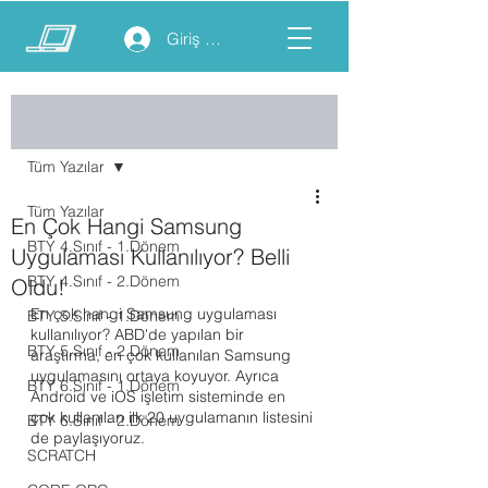
Giriş yap
Yazı
Tüm Yazılar
Tüm Yazılar
En Çok Hangi Samsung
BTY 4.Sınıf - 1.Dönem
Uygulaması Kullanılıyor? Belli
BTY 4.Sınıf - 2.Dönem
Oldu!
En çok hangi Samsung uygulaması 
BTY 5.Sınıf - 1.Dönem
kullanılıyor? ABD'de yapılan bir 
BTY 5.Sınıf - 2.Dönem
araştırma, en çok kullanılan Samsung 
uygulamasını ortaya koyuyor. Ayrıca 
BTY 6.Sınıf - 1.Dönem
Android ve iOS işletim sisteminde en 
çok kullanılan ilk 20 uygulamanın listesini 
BTY 6.Sınıf - 2.Dönem
de paylaşıyoruz.
SCRATCH