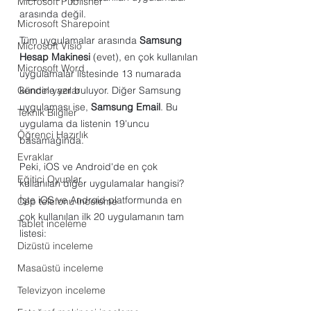
Microsoft Publisher
arasında değil.
Microsoft Sharepoint
Tüm uygulamalar arasında 
Samsung 
Microsoft Visio
Hesap Makinesi
 (evet), en çok kullanılan 
Microsoft Word
uygulamalar listesinde 13 numarada 
Güncel yazılar
kendine yer buluyor. Diğer Samsung 
uygulaması ise, 
Samsung Email
. Bu 
Teknik Bilgiler
uygulama da listenin 19'uncu 
Öğrenci Hazırlık
basamağında.
Evraklar
Peki, iOS ve Android'de en çok 
Eğitici Oyunlar
kullanılan diğer uygulamalar hangisi? 
İşte iOS ve Android platformunda en 
Cep telefonu inceleme
çok kullanılan ilk 20 uygulamanın tam 
Tablet inceleme
listesi:
Dizüstü inceleme
Masaüstü inceleme
Televizyon inceleme