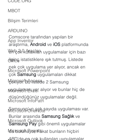
CODE.ORG
MBOT
Bilişim Terimleri
ARDUINO
Comscore tarafından yapılan bir 
App Inventor
araştırma, 
Android
 ve 
iOS
 platformunda 
Web 2.0 Araçları
en çok kullanılan uygulamalar için bazı 
ilginç istatistiklere ışık tutmuş. Listede 
Office
pek çok uygulama yer alıyor, ancak en 
Microsoft Powerpoint
çok 
Samsung
 uygulamaları dikkat 
Microsoft Access
çekiyor. Bu listede 2 Samsung 
uygulaması yer alıyor ve bunlar hiç de 
Microsoft Excel
düşündüğünüz uygulamalar değil.
Microsoft InfoPath
Samsung'un çok sayıda uygulaması var. 
Microsoft OneNote
Bunlar arasında 
Samsung Sağlık
 ve 
Microsoft Outlook
Samsung Pay
 gibi önemli uygulamalar 
Microsoft Project
da bulunuyor. Fakat bunların hiçbiri 
ABD'de en çok kullanılan uygulamalar 