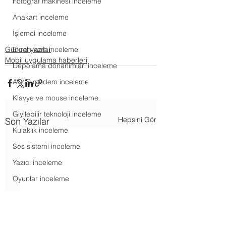
Fotoğraf makinesi inceleme
Anakart inceleme
İşlemci inceleme
Ekran kartı inceleme
Güncel yazılar
Mobil uygulama haberleri
Depolama donanımları inceleme
ADLS modem inceleme
Klavye ve mouse inceleme
Giyilebilir teknoloji inceleme
Hepsini Gör
Son Yazılar
Kulaklık inceleme
Ses sistemi inceleme
Yazıcı inceleme
Oyunlar inceleme
Akış hizmetleri haberleri
Android haberleri