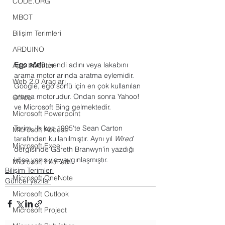
CODE.ORG
MBOT
Bilişim Terimleri
ARDUINO
Ego sörfü
, kendi adını veya lakabını 
App Inventor
arama motorlarında aratma eylemidir. 
Web 2.0 Araçları
Google, ego sörfü için en çok kullanılan 
arama motorudur. Ondan sonra Yahoo! 
Office
ve Microsoft Bing gelmektedir.
Microsoft Powerpoint
Terim, ilk kez 1995'te Sean Carton 
Microsoft Access
tarafından kullanılmıştır. Aynı yıl 
Wired
Microsoft Excel
dergisinde Gareth Branwyn'in yazdığı 
köşe yazısıyla yaygınlaşmıştır.
Microsoft InfoPath
Bilişim Terimleri
Microsoft OneNote
Güncel yazılar
Microsoft Outlook
Microsoft Project