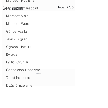
Microsoft Publisher
Hepsini Gör
Son Yazılar
Microsoft Sharepoint
Microsoft Visio
Microsoft Word
Güncel yazılar
Teknik Bilgiler
Öğrenci Hazırlık
Evraklar
Eğitici Oyunlar
Cep telefonu inceleme
Tablet inceleme
Dizüstü inceleme
Masaüstü inceleme
Yorumlar
Televizyon inceleme