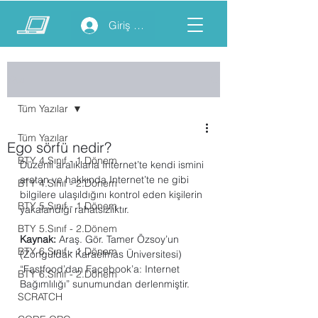
Giriş yap
Yazı
Tüm Yazılar
Tüm Yazılar
Ego sörfü nedir?
BTY 4.Sınıf - 1.Dönem
Düzenli aralıklarla Internet’te kendi ismini 
aratan ve hakkında Internet’te ne gibi 
BTY 4.Sınıf - 2.Dönem
bilgilere ulaşıldığını kontrol eden kişilerin 
BTY 5.Sınıf - 1.Dönem
yakalandığı rahatsızlıktır.
BTY 5.Sınıf - 2.Dönem
Kaynak: 
Araş. Gör. Tamer Özsoy’un 
BTY 6.Sınıf - 1.Dönem
(Zonguldak Karaelmas Üniversitesi) 
“Fastfood’dan Facebook’a: Internet 
BTY 6.Sınıf - 2.Dönem
Bağımlılığı” sunumundan derlenmiştir.
SCRATCH