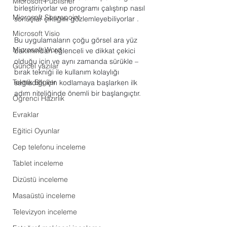
Microsoft Publisher
birleştiriyorlar ve programı çalıştırıp nasıl 
Microsoft Sharepoint
sonuçlar çıktığını gözlemleyebiliyorlar . 
Microsoft Visio
Bu uygulamaların çoğu görsel ara yüz 
Microsoft Word
bakımından eğlenceli ve dikkat çekici 
olduğu için ve aynı zamanda sürükle – 
Güncel yazılar
bırak tekniği ile kullanım kolaylığı 
Teknik Bilgiler
sağladığı için kodlamaya başlarken ilk 
adım niteliğinde önemli bir başlangıçtır.
Öğrenci Hazırlık
Evraklar
Eğitici Oyunlar
Cep telefonu inceleme
Tablet inceleme
Dizüstü inceleme
Masaüstü inceleme
Televizyon inceleme