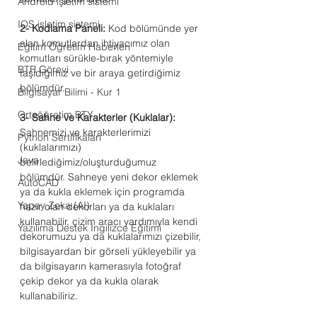
Android işletim sistemi
IOS işletim sistemi
2- Kodlama Paneli:
 Kod bölümünde yer 
alan komutlardan ihtiyacımız olan 
Eğitim Öğretim Haberleri
komutları sürükle-bırak yöntemiyle 
BTR Görevi
taşıdığımız ve bir araya getirdiğimiz 
bölümdür.
Bilgisayar Bilimi - Kur 1
Ortaöğretim BTY
3- Sahne ve Karakterler (Kuklalar):
Sahnemizi ve karakterlerimizi 
Python Sertifikaları
(kuklalarımızı) 
Java
belirlediğimiz/oluşturduğumuz 
bölümdür. Sahneye yeni dekor eklemek 
AutoCAD
ya da kukla eklemek için programda 
Yapay Zeka (AI)
hazır olan dekorları ya da kuklaları 
kullanabilir, çizim aracı yardımıyla kendi 
Yazılıma Destek İngilizce Eğitimi
dekorumuzu ya da kuklalarımızı çizebilir, 
bilgisayardan bir görseli yükleyebilir ya 
da bilgisayarın kamerasıyla fotoğraf 
çekip dekor ya da kukla olarak 
kullanabiliriz.