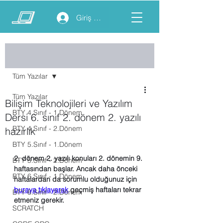
Giriş yap
Yazı
Tüm Yazılar
Tüm Yazılar
Bilişim Teknolojileri ve Yazılım
BTY 4.Sınıf - 1.Dönem
Dersi 6. sınıf 2. dönem 2. yazılı
BTY 4.Sınıf - 2.Dönem
hazırlık
BTY 5.Sınıf - 1.Dönem
2. dönem 2. yazılı konuları 2. dönemin 9. 
BTY 5.Sınıf - 2.Dönem
haftasından başlar. Ancak daha önceki 
BTY 6.Sınıf - 1.Dönem
haftalardan da sorumlu olduğunuz için 
buraya tıklayarak
 geçmiş haftaları tekrar 
BTY 6.Sınıf - 2.Dönem
etmeniz gerekir.
SCRATCH