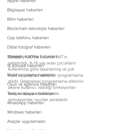
Apple haberleri
Bilgisayar haberleri
Bilim haberleri
Blockchain teknolojisi haberleri
Cep telefonu haberleri
Dijital fotoğraf haberleri
Internet ve online haberleri
Scratch, 
ABD’de bulunan MIT’in 
geliştirdiği, 8-16 yaş arası çocukların 
İş dünyası haberleri
kullanımına göre tasarlanmış ve çok 
Mobil uygulama haberleri
basit bir arayüze sahip bir programlama 
dilidir. Geleneksel programlama dillerinin 
Oyun ve eğlence haberleri
aksine kullanıcı, istediği fonksiyonları 
Tesla ve spacex haberleri
fareyle tıklayıp sürükleyerek 
animasyonlar, oyunlar yaratabilir.
WhatsApp haberleri
Windows haberleri
Araçlar uygulamaları