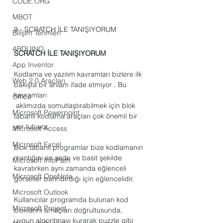
CODE.ORG
MBOT
9 - SCRATCH İLE TANIŞIYORUM
Bilişim Terimleri
ARDUINO
SCRATCH İLE TANIŞIYORUM
App Inventor
Kodlama ve yazılım kavramları bizlere ilk 
Web 2.0 Araçları
bakışta bir anlam ifade etmiyor . Bu 
kavramları 
Office
 aklımızda somutlaştırabilmek için blok 
Microsoft Powerpoint
tabanlı kodlama araçları çok önemli bir 
yer tutuyor.
Microsoft Access
Microsoft Excel
Blok tabanlı programlar bize kodlamanın 
mantığını en sade ve basit şekilde 
Microsoft InfoPath
kavratırken aynı zamanda eğlenceli 
Microsoft OneNote
görseller barındırdığı için eğlencelidir.
Microsoft Outlook
Kullanıcılar programda bulunan kod 
Microsoft Project
bloklarını amaçları doğrultusunda, 
uygun algoritmayı kurarak puzzle gibi 