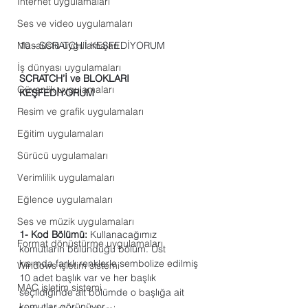
Internet uygulamaları
Ses ve video uygulamaları
Masaüstü uygulamaları
10 - SCRATCH’İ KEŞFEDİYORUM
İş dünyası uygulamaları
SCRATCH’İ ve BLOKLARI 
Güvenlik uygulamaları
KEŞFEDİYORUM
Resim ve grafik uygulamaları
Eğitim uygulamaları
Sürücü uygulamaları
Verimlilik uygulamaları
Eğlence uygulamaları
Ses ve müzik uygulamaları
1- Kod Bölümü:
 Kullanacağımız 
Format dönüştürme uygulamaları
komutların bulunduğu bölüm. Üst 
kısımda farklı renklerle sembolize edilmiş 
Windows işletim sistemi
10 adet başlık var ve her başlık 
MAC işletim sistemi
seçildiğinde alt bölümde o başlığa ait 
komutlar görünüyor.