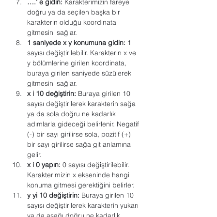
….’ e gidin:
 Karakterimizin fareye 
doğru ya da seçilen başka bir 
karakterin olduğu koordinata 
gitmesini sağlar.
1 saniyede x y konumuna gidin:
 1 
sayısı değiştirilebilir. Karakterin x ve 
y bölümlerine girilen koordinata, 
buraya girilen saniyede süzülerek 
gitmesini sağlar.
x i 10 değiştirin:
 Buraya girilen 10 
sayısı değiştirilerek karakterin sağa 
ya da sola doğru ne kadarlık 
adımlarla gideceği belirlenir. Negatif 
(-) bir sayı girilirse sola, pozitif (+) 
bir sayı girilirse sağa git anlamına 
gelir.
x i 0 yapın:
 0 sayısı değiştirilebilir. 
Karakterimizin x ekseninde hangi 
konuma gitmesi gerektiğini belirler.
y yi 10 değiştirin:
 Buraya girilen 10 
sayısı değiştirilerek karakterin yukarı 
ya da aşağı doğru ne kadarlık 