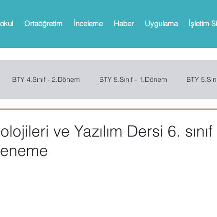
okul
Ortaöğretim
İnceleme
Haber
Uygulama
İşletim S
BTY 4.Sınıf - 2.Dönem
BTY 5.Sınıf - 1.Dönem
BTY 5.Sın
Sınıf - 2.Dönem
SCRATCH
CODE.ORG
MBOT
Bi
olojileri ve Yazılım Dersi 6. sınıf
deneme
Web 2.0 Araçları
Office
Microsoft Powerpoint
Microso
oPath
Microsoft OneNote
Microsoft Outlook
Microsoft 