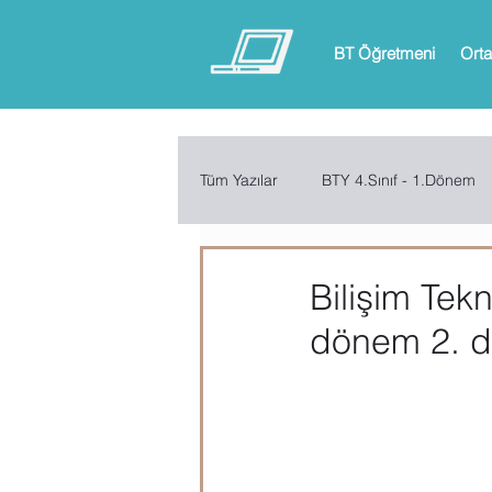
BT Öğretmeni
Orta
Tüm Yazılar
BTY 4.Sınıf - 1.Dönem
BTY 6.Sınıf - 1.Dönem
BTY 6.
Bilişim Tekn
dönem 2. 
ARDUINO
App Inventor
Microsoft Excel
Microsoft Inf