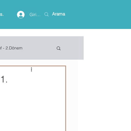
is.
Giriş yap
ıf - 2.Dönem
lişim Terimleri
 1.
ft Access
Project