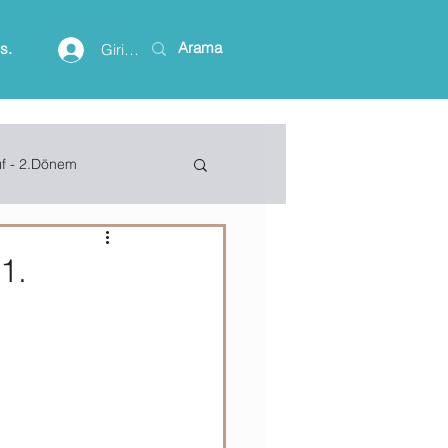
is.
Giriş yap
ıf - 2.Dönem
lişim Terimleri
 1.
ft Access
Project