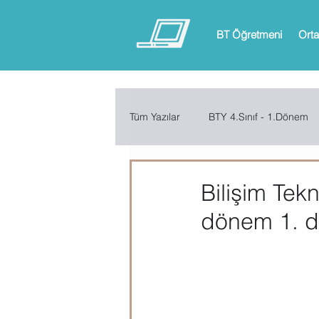
BT Öğretmeni
Orta
Tüm Yazılar
BTY 4.Sınıf - 1.Dönem
BTY 6.Sınıf - 1.Dönem
BTY 6.
Bilişim Tekn
dönem 1. 
ARDUINO
App Inventor
Microsoft Excel
Microsoft Inf