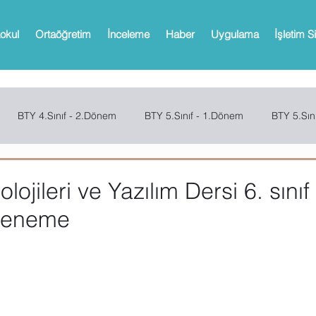
okul
Ortaöğretim
İnceleme
Haber
Uygulama
İşletim S
BTY 4.Sınıf - 2.Dönem
BTY 5.Sınıf - 1.Dönem
BTY 5.Sın
Sınıf - 2.Dönem
SCRATCH
CODE.ORG
MBOT
Bi
olojileri ve Yazılım Dersi 6. sınıf
deneme
Web 2.0 Araçları
Office
Microsoft Powerpoint
Microso
oPath
Microsoft OneNote
Microsoft Outlook
Microsoft 