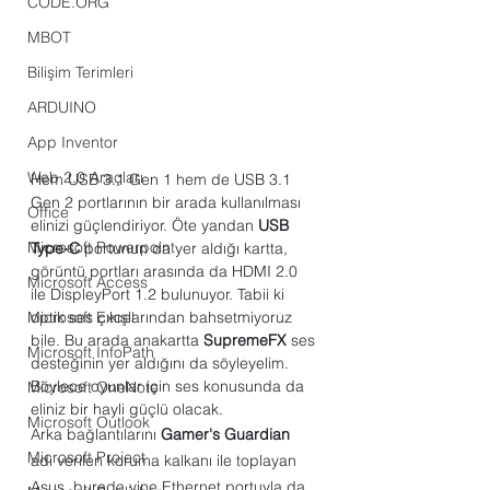
CODE.ORG
MBOT
Bilişim Terimleri
ARDUINO
App Inventor
Web 2.0 Araçları
Hem USB 3.1 Gen 1 hem de USB 3.1 
Gen 2 portlarının bir arada kullanılması 
Office
elinizi güçlendiriyor. Öte yandan 
USB 
Microsoft Powerpoint
Type-C
 portunun da yer aldığı kartta, 
görüntü portları arasında da HDMI 2.0 
Microsoft Access
ile DispleyPort 1.2 bulunuyor. Tabii ki 
Microsoft Excel
optik ses çıkışlarından bahsetmiyoruz 
bile. Bu arada anakartta 
SupremeFX
 ses 
Microsoft InfoPath
desteğinin yer aldığını da söyleyelim. 
Böylece oyunlar için ses konusunda da 
Microsoft OneNote
eliniz bir hayli güçlü olacak.
Microsoft Outlook
Arka bağlantılarını 
Gamer's Guardian
Microsoft Project
adı verilen koruma kalkanı ile toplayan 
Asus, burada yine Ethernet portuyla da 