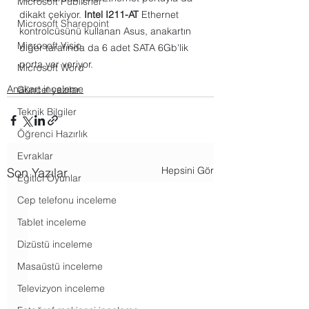
Microsoft Publisher
dikakt çekiyor. 
Intel I211-AT
 Ethernet 
Microsoft Sharepoint
kontrolcüsünü kullanan Asus, anakartın 
Microsoft Visio
diğer tarafında da 6 adet SATA 6Gb'lik 
porta yer veriyor.
Microsoft Word
Anakart inceleme
Güncel yazılar
Teknik Bilgiler
Öğrenci Hazırlık
Evraklar
Hepsini Gör
Son Yazılar
Eğitici Oyunlar
Cep telefonu inceleme
Tablet inceleme
Dizüstü inceleme
Masaüstü inceleme
Televizyon inceleme