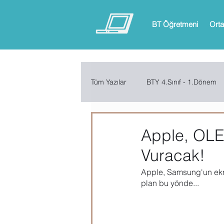
BT Öğretmeni
Orta
Tüm Yazılar
BTY 4.Sınıf - 1.Dönem
BTY 6.Sınıf - 1.Dönem
BTY 6.
Apple, OLE
Vuracak!
ARDUINO
App Inventor
Apple, Samsung'un ekr
plan bu yönde...
Microsoft Excel
Microsoft Inf