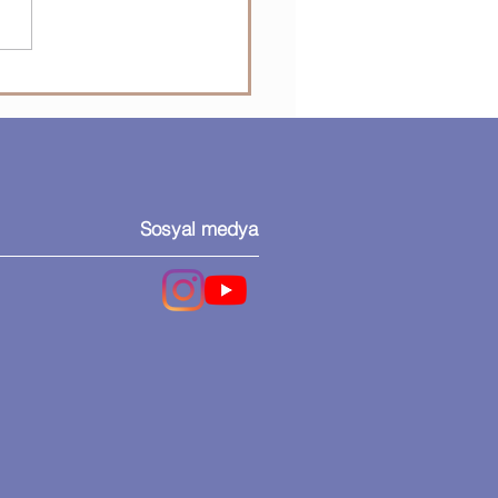
'den Dev Operasyon:
Bin Sahte AirPods ve
klığa El Konuldu!
Sosyal medya