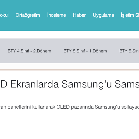
okul
Ortaöğretim
İnceleme
Haber
Uygulama
İşletim S
BTY 4.Sınıf - 2.Dönem
BTY 5.Sınıf - 1.Dönem
BTY 5.Sın
Sınıf - 2.Dönem
SCRATCH
CODE.ORG
MBOT
Bi
D Ekranlarda Samsung'u Sams
Web 2.0 Araçları
Office
Microsoft Powerpoint
Microso
an panellerini kullanarak OLED pazarında Samsung'u sollayac
oPath
Microsoft OneNote
Microsoft Outlook
Microsoft 