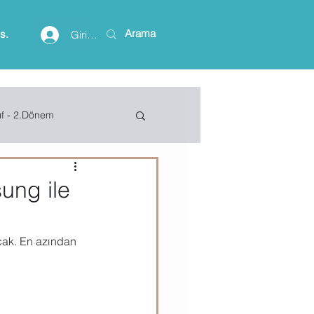
is.
Giriş yap
ıf - 2.Dönem
lişim Terimleri
ung ile
ft Access
ak. En azından 
Project