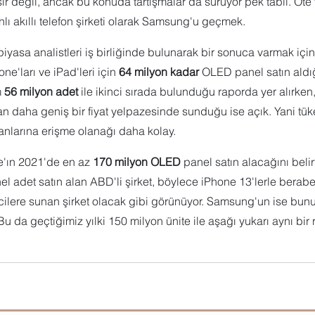
r sır değil, ancak bu konuda tartışmalar da sürüyor pek tabii. Öt
nlı akıllı telefon şirketi olarak Samsung'u geçmek.
iyasa analistleri iş birliğinde bulunarak bir sonuca varmak için 
ne'ları ve iPad'leri için 
64 milyon kadar
 OLED panel satın aldığ
 
56 milyon adet
 ile ikinci sırada bulunduğu raporda yer alırk
an daha geniş bir fiyat yelpazesinde sunduğu ise açık. Yani tüket
larına erişme olanağı daha kolay.
e'ın 2021'de en az 
170 milyon OLED
 panel satın alacağını belir
l adet satın alan ABD'li şirket, böylece iPhone 13'lerle berab
cilere sunan şirket olacak gibi görünüyor. Samsung'un ise bunu
Bu da geçtiğimiz yılki 150 milyon ünite ile aşağı yukarı aynı bir