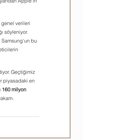
e yandan Apple'ın 
genel verileri 
ı söyleniyor. 
en, Samsung'un bu 
icilerin 
tiyor. Geçtiğimiz 
er piyasadaki en 
 
160 milyon
 rakam.