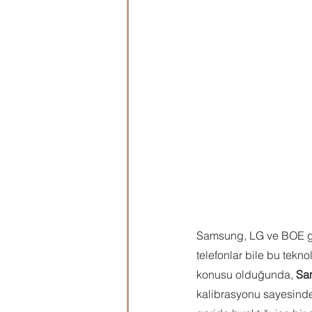
Microsoft Publisher
Microsoft
Öğrenci Hazırlık
Evraklar
Samsung, LG ve BOE gib
telefonlar bile bu tekno
konusu olduğunda, 
Sa
kalibrasyonu sayesinde