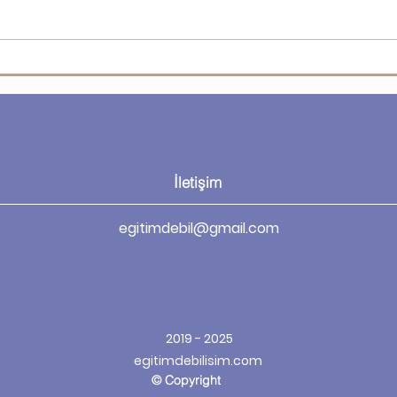
Apple'da "Evden Çalışma" ve
ABD
"Ofise Dönüş" Kavgası
360 
Sertleşiyor!
Kula
İletişim
egitimdebil@gmail.com
2019 - 2025
egitimdebilisim.com
© Copyright