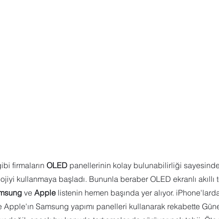
 Sharepoint
Microsoft Visio
Microsoft Word
Güncel yaz
Eğitici Oyunlar
i firmaların 
OLED
 panellerinin kolay bulunabilirliği sayesinde 
lojiyi kullanmaya başladı. Bununla beraber OLED ekranlı akıllı te
msung
 ve 
Apple
 listenin hemen başında yer alıyor. iPhone'larda
 Apple'ın Samsung yapımı panelleri kullanarak rekabette Güney 