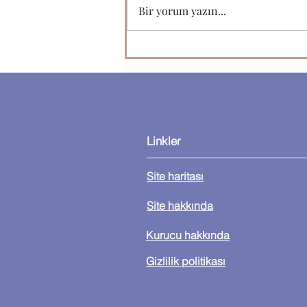
Bir yorum yazın...
Yeni Bir iPhone SE Modeli
Bekleyenlere Çok İyi Haberle
Var!
Linkler
Site haritası
Site hakkında
Kurucu hakkında
Gizlilik politikası