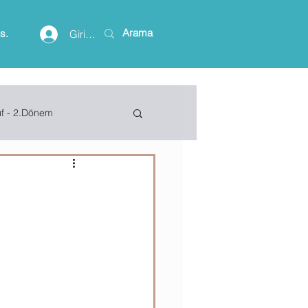
is.
Giriş yap
ıf - 2.Dönem
lişim Terimleri
ft Access
Project