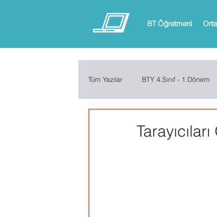
BT Öğretmeni
Orta
Tüm Yazılar
BTY 4.Sınıf - 1.Dönem
BTY 6.Sınıf - 1.Dönem
BTY 6.
Tarayıcılar
ARDUINO
App Inventor
Microsoft Excel
Microsoft Inf