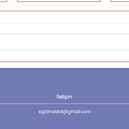
Etik Davranışlar 1
Site
İletişim
egitimdebil@gmail.com