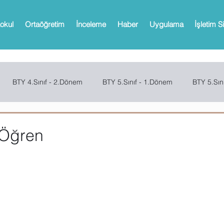
okul
Ortaöğretim
İnceleme
Haber
Uygulama
İşletim S
BTY 4.Sınıf - 2.Dönem
BTY 5.Sınıf - 1.Dönem
BTY 5.Sın
Sınıf - 2.Dönem
SCRATCH
CODE.ORG
MBOT
Bi
ı Öğren
Web 2.0 Araçları
Office
Microsoft Powerpoint
Microso
oPath
Microsoft OneNote
Microsoft Outlook
Microsoft 