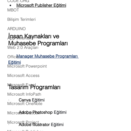
CODE.ORG
Microsoft Publisher 
Eğitimi
MBOT
Bilişim Terimleri
ARDUINO
İnsan Kaynakları ve 
App Inventor
Muhasebe Programları
Web 2.0 Araçları
· 
Manager
Muhasebe Programları 
Office
Eğitimi
Microsoft Powerpoint
Microsoft Access
Microsoft Excel
Tasarım Programları
Microsoft InfoPath
·        
Canva 
Eğitimi
Microsoft OneNote
·        
Adobe Photoshop 
Eğitimi
Microsoft Outlook
Microsoft Project
·        
Adobe Illustrator 
Eğitimi