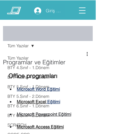
Giriş yap
Yazı
Tüm Yazılar
Tüm Yazılar
Programlar ve Eğitimler
BTY 4.Sınıf - 1.Dönem
Office programları
BTY 4.Sınıf - 2.Dönem
BTY 5.Sınıf - 1.Dönem
Microsoft Word Eğitimi
BTY 5.Sınıf - 2.Dönem
Microsoft Excel
Eğitimi
BTY 6.Sınıf - 1.Dönem
Microsoft Powerpoint 
Eğitimi
BTY 6.Sınıf - 2.Dönem
SCRATCH
Microsoft Access 
Eğitimi