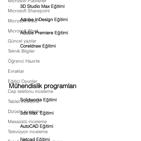
Microsoft Publisher
·        
3D Studio Max 
Eğitimi
Microsoft Sharepoint
·        
Adobe InDesign 
Eğitimi
Microsoft Visio
Microsoft Word
·        
Adobe Premiere 
Eğitimi
Güncel yazılar
·        
Coreldraw 
Eğitimi
Teknik Bilgiler
Öğrenci Hazırlık
Evraklar
Eğitici Oyunlar
Mühendislik programları
Cep telefonu inceleme
·        
Solidworks 
Eğitimi
Tablet inceleme
Dizüstü inceleme
·        
3ds Max  
Eğitimi
Masaüstü inceleme
·        
AutoCAD 
Eğitimi
Televizyon inceleme
·        
Netcad 
Eğitimi