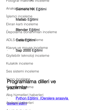
Fotoğraf makinesi inceleme
Anakart inceleme
·        
Siemens NX 
Eğitimi
İşlemci inceleme
·        
Matlab 
Eğitimi
Ekran kartı inceleme
·        
Blender 
Eğitimi
Depolama donanımları inceleme
ADLS modem inceleme
·        
Catia 
Eğitimi
Klavye ve mouse inceleme
·        
Sap 2000 
Eğitimi
Giyilebilir teknoloji inceleme
Kulaklık inceleme
Ses sistemi inceleme
Yazıcı inceleme
Programlama dilleri ve 
yazılımlar
Oyunlar inceleme
Akış hizmetleri haberleri
·        
Python 
Eğitimi 
 (Derslere sırasıyla 
Android haberleri
devam edin)