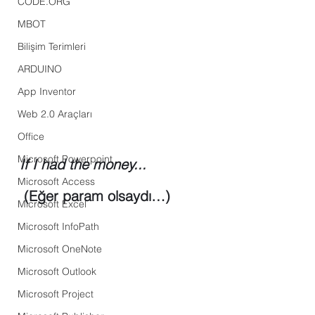
CODE.ORG
MBOT
Bilişim Terimleri
ARDUINO
App Inventor
Web 2.0 Araçları
Office
Microsoft Powerpoint
If I had the money...
Microsoft Access
 (Eğer param olsaydı…)
Microsoft Excel
Microsoft InfoPath
Microsoft OneNote
Microsoft Outlook
Microsoft Project