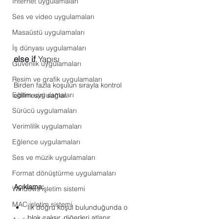
Internet uygulamaları
Ses ve video uygulamaları
Masaüstü uygulamaları
İş dünyası uygulamaları
else if
 Yapısı
Güvenlik uygulamaları
Resim ve grafik uygulamaları
Birden fazla koşulun sırayla kontrol 
Eğitim uygulamaları
edilmesini sağlar.
Sürücü uygulamaları
Verimlilik uygulamaları
Eğlence uygulamaları
Ses ve müzik uygulamaları
Format dönüştürme uygulamaları
Açıklama:
Windows işletim sistemi
MAC işletim sistemi
İlk doğru koşul bulunduğunda o 
blok çalışır, diğerleri atlanır.