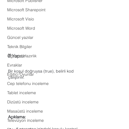
Microsoft Publisher
Microsoft Sharepoint
Microsoft Visio
Microsoft Word
Güncel yazılar
Teknik Bilgiler
if
 Yapısı
Öğrenci Hazırlık
Evraklar
Bir koşul doğruysa (true), belirli kod 
Eğitici Oyunlar
çalıştırılır.
Cep telefonu inceleme
Tablet inceleme
Dizüstü inceleme
Masaüstü inceleme
Açıklama:
Televizyon inceleme
if parantez içindeki koşulu kontrol 