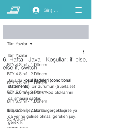
Giriş yap
Yazı
Tüm Yazılar
Tüm Yazılar
6. Hafta - Java - Koşullar: if–else,
BTY 4.Sınıf - 1.Dönem
else if, switch
BTY 4.Sınıf - 2.Dönem
Java’da 
koşul ifadeleri (conditional 
BTY 5.Sınıf - 1.Dönem
statements)
, bir durumun (true/false) 
BTY 5.Sınıf - 2.Dönem
sonucuna göre farklı kod bloklarının 
çalışmasını sağlar.
BTY 6.Sınıf - 1.Dönem
BTY 6.Sınıf - 2.Dönem
Başka bir şey olursa, gerçekleşirse ya 
da yerine gelirse olması gereken şey, 
SCRATCH
gereklik.