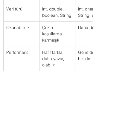
Veri türü
int, double, 
int, char, 
boolean, String
String, enum
Okunabilirlik
Çoklu 
Daha düzenli
koşullarda 
karmaşık
Performans
Hafif farkla 
Genelde daha 
daha yavaş 
hızlıdır
olabilir