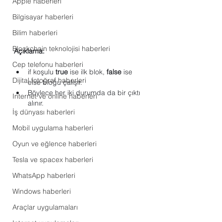
Apple haberleri
Bilgisayar haberleri
Bilim haberleri
Blockchain teknolojisi haberleri
Açıklama:
Cep telefonu haberleri
if koşulu 
true
 ise ilk blok, 
false
 ise 
Dijital fotoğraf haberleri
else bloğu çalışır.
Böylece her iki durumda da bir çıktı 
Internet ve online haberleri
alınır.
İş dünyası haberleri
Mobil uygulama haberleri
Oyun ve eğlence haberleri
Tesla ve spacex haberleri
WhatsApp haberleri
Windows haberleri
Araçlar uygulamaları