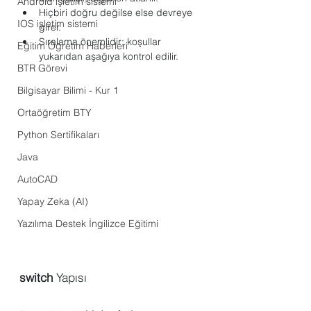
Android işletim sistemi
Hiçbiri doğru değilse else devreye 
IOS işletim sistemi
girer.
Sıralama önemlidir; koşullar 
Eğitim Öğretim Haberleri
yukarıdan aşağıya kontrol edilir.
BTR Görevi
Bilgisayar Bilimi - Kur 1
Ortaöğretim BTY
Python Sertifikaları
Java
AutoCAD
Yapay Zeka (AI)
Yazılıma Destek İngilizce Eğitimi
switch
 Yapısı