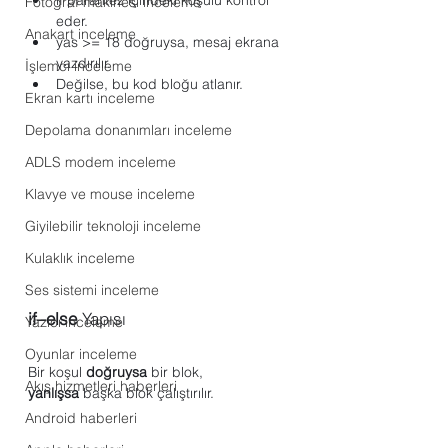
Fotoğraf makinesi inceleme
eder.
Anakart inceleme
yas >= 18 doğruysa, mesaj ekrana 
yazdırılır.
İşlemci inceleme
Değilse, bu kod bloğu atlanır.
Ekran kartı inceleme
Depolama donanımları inceleme
ADLS modem inceleme
Klavye ve mouse inceleme
Giyilebilir teknoloji inceleme
Kulaklık inceleme
Ses sistemi inceleme
if–else
 Yapısı
Yazıcı inceleme
Oyunlar inceleme
Bir koşul 
doğruysa
 bir blok, 
Akış hizmetleri haberleri
yanlışsa
 başka blok çalıştırılır.
Android haberleri