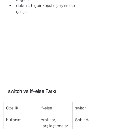
default, hiçbir koşul eşleşmezse 
çalışır.
switch vs if–else Farkı
Özellik
if–else
switch
Kullanım
Aralıklar, 
Sabit değerler
karşılaştırmalar