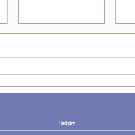
11. Hafta - Java - Sınıflar &
Ardu
Nesneler: class, nesne
- Ar
yaşam döngüsü
Ölç
İletişim