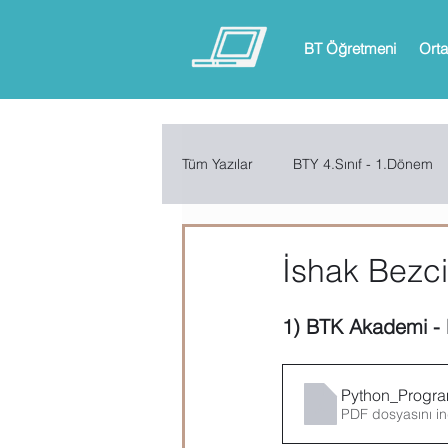
BT Öğretmeni
Orta
Tüm Yazılar
BTY 4.Sınıf - 1.Dönem
BTY 6.Sınıf - 1.Dönem
BTY 6.
İshak Bezci 
1) BTK Akademi - 
ARDUINO
App Inventor
Python_Program
Microsoft Excel
Microsoft Inf
PDF dosyasını in