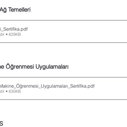
Ağ Temelleri 
_Sertifika
.pdf
dir • 629KB
ine Öğrenmesi Uygulamaları
_Makine_Öğrenmesi_Uygulamaları_Sertifika
.pdf
dir • 630KB
S 