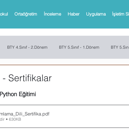
okul
Ortaöğretim
İnceleme
Haber
Uygulama
İşletim S
BTY 4.Sınıf - 2.Dönem
BTY 5.Sınıf - 1.Dönem
BTY 5.Sın
Sınıf - 2.Dönem
SCRATCH
CODE.ORG
MBOT
Bi
- Sertifikalar
Python Eğitimi
Web 2.0 Araçları
Office
Microsoft Powerpoint
Microso
lama_Dili_Sertifika
.pdf
oPath
Microsoft OneNote
Microsoft Outlook
Microsoft 
dir • 630KB