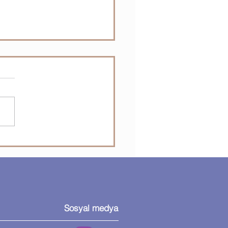
ino Eğitimleri - 11. Ders
duino Sıcaklık Sensörü ile
üm
Sosyal medya