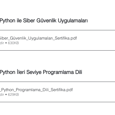
 Sharepoint
Microsoft Visio
Microsoft Word
Güncel yaz
Python ile Siber Güvenlik Uygulamaları
Eğitici Oyunlar
Siber_Güvenlik_Uygulamaları_Sertifika
.pdf
dir • 630KB
ython İleri Seviye Programlama Dili 
ye_Python_Programlama_Dili_Sertifika
.pdf
dir • 629KB