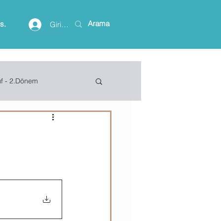
is.
Giriş yap
ıf - 2.Dönem
lişim Terimleri
ft Access
Project