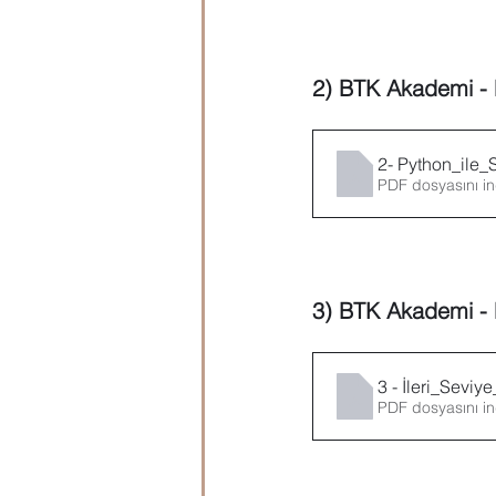
Microsoft Publisher
Microsoft
2) BTK Akademi - 
Öğrenci Hazırlık
Evraklar
2- Python_ile_
PDF dosyasını in
3) BTK Akademi - P
3 - İleri_Sevi
PDF dosyasını in