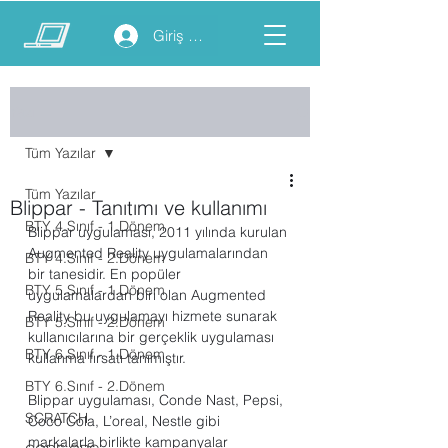
Giriş yap
Yazı
Tüm Yazılar
Tüm Yazılar
Blippar - Tanıtımı ve kullanımı
BTY 4.Sınıf - 1.Dönem
Blippar uygulaması, 2011 yılında kurulan 
Augmented Reality uygulamalarından 
BTY 4.Sınıf - 2.Dönem
bir tanesidir. En popüler 
BTY 5.Sınıf - 1.Dönem
uygulamalardan biri olan Augmented 
Reality bu uygulamayı hizmete sunarak 
BTY 5.Sınıf - 2.Dönem
kullanıcılarına bir gerçeklik uygulaması 
BTY 6.Sınıf - 1.Dönem
kullanma fırsatı tanımıştır.
BTY 6.Sınıf - 2.Dönem
Blippar uygulaması, Conde Nast, Pepsi, 
SCRATCH
Coco Cola, L’oreal, Nestle gibi 
markalarla birlikte kampanyalar 