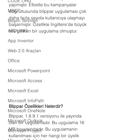
CODE.ORG
yapmıştır. Elbette bu kampanyalar 
MBOT
doğrultusunda blippar uygulaması çok 
daha fazla sayıda kullanıcıya ulaşmayı 
Bilişim Terimleri
başarmıştır. Özellikle İngiltere’de büyük 
ARDUINO
ses getiren bir uygulama olmuştur.
App Inventor
Web 2.0 Araçları
Office
Microsoft Powerpoint
Microsoft Access
Microsoft Excel
Microsoft InfoPath
Blippar Özellikleri Nelerdir?
Microsoft OneNote
Blippar, 1.8.9.1 versiyonu ile yayında 
Microsoft Outlook
olan bir uygulamadır. Bu uygulama 16 
MB boyutundadır. Bu uygulamanın 
Microsoft Project
kullanılması için her hangi bir üyelik 