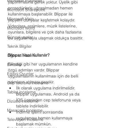
Microsoft Publisher
yaptırılmasına gerek yoktur. Üyelik gibi 
prosedürlerle uğraşılmadan hemen 
Microsoft Sharepoint
kullanılmaya başlanabilir. Blippar ile 
Microsoft Visio
yepyeni dünyalar keşfetmek kolaydır. 
Videolara, resimlere, müzik listelerine, 
Microsoft Word
oyunlara, bilgilere ve çok daha fazlasına 
Güncel yazılar
bu uygulamayla ulaşmak oldukça basittir.
Teknik Bilgiler
Blippar Nasıl Kullanılır?
Öğrenci Hazırlık
Bilindiği gibi her uygulamanın kendine 
Evraklar
özgü adımları vardır. Blippar 
Eğitici Oyunlar
uygulamasının kullanılması için de belli 
adımların atılması gerekir.
Cep telefonu inceleme
İlk olarak uygulama indirilmelidir. 
Tablet inceleme
Blippar uygulaması, Android ya da 
İOS üzerinden cep telefonuna veya 
Dizüstü inceleme
tablete indirilebilir.
Masaüstü inceleme
İndirme işlemi sonrasında 
uygulamayı hemen kullanmaya 
Televizyon inceleme
başlamak mümkün.