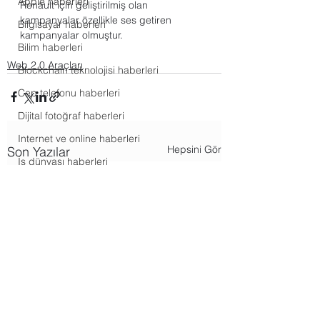
Apple haberleri
Renault için geliştirilmiş olan 
kampanyalar özellikle ses getiren 
Bilgisayar haberleri
kampanyalar olmuştur.
Bilim haberleri
Web 2.0 Araçları
Blockchain teknolojisi haberleri
Cep telefonu haberleri
Dijital fotoğraf haberleri
Internet ve online haberleri
Hepsini Gör
Son Yazılar
İş dünyası haberleri
Mobil uygulama haberleri
Oyun ve eğlence haberleri
Tesla ve spacex haberleri
WhatsApp haberleri
Windows haberleri
Araçlar uygulamaları