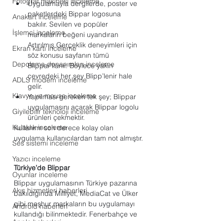
Fotoğraf makinesi inceleme
Uygulamayla dergilerde, poster ve 
paketlerdeki Bippar logosuna 
Anakart inceleme
bakılır. Sevilen ve popüler 
İşlemci inceleme
markaların beğeni uyandıran 
Artırılmış Gerçeklik deneyimleri için 
Ekran kartı inceleme
söz konusu sayfanın tümü 
Depolama donanımları inceleme
Blippar’llanır. Böylece yakın 
çevredeki her şey Blipp’lenir hale 
ADLS modem inceleme
gelir.
Klavye ve mouse inceleme
Yapılması gereken tek şey; Blippar 
uygulamasını açarak Blippar logolu 
Giyilebilir teknoloji inceleme
ürünleri çekmektir.
Kulaklık inceleme
Kullanımı son derece kolay olan 
uygulama kullanıcılardan tam not almıştır.
Ses sistemi inceleme
Yazıcı inceleme
Türkiye’de Blippar
Oyunlar inceleme
Blippar uygulamasının Türkiye pazarına 
Akış hizmetleri haberleri
bakıldığında Milliyet, MediaCat ve Ülker 
gibi meşhur markaların bu uygulamayı 
Android haberleri
kullandığı bilinmektedir. Fenerbahçe ve 