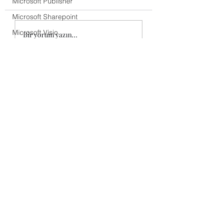
Microsoft Publisher
Yıllık Planları Bilgisayar
formatında indirmek 
Microsoft Sharepoint
Bilimi - Kur 1 Yıllık Planı
indirme butonlarına
Bilgisayar Bilimi Ders
tıklayınız. 5. Sınıflar 
Microsoft Visio
Bir yorum yazın...
Kitapları Bilgisayar Bilimi -
1. Dönem 1. Yazılı 5.
Microsoft Word
Kur 1 Ders Kitabı
1....
Güncel yazılar
Bilgisayar Bilimi Dersi -
Kur 1 Yazılı Sınavı Örne
Teknik Bilgiler
Öğrenci Hazırlık
Linkler
İletişim
Sosyal medya
Evraklar
Site haritası
egitimdebil@gmail.com
Eğitici Oyunlar
Site
hakkında
Cep telefonu inceleme
Kurucu hakkında
Tablet inceleme
Gizlilik politikası
Dizüstü inceleme
2019 - 2025
egitimdebilisim.com
Masaüstü inceleme
© Copyright
Televizyon inceleme