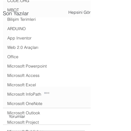
CODE.ORG
MBOT
Hepsini Gör
Son Yazılar
Bilişim Terimleri
ARDUINO
App Inventor
Web 2.0 Araçları
Office
Microsoft Powerpoint
Microsoft Access
Microsoft Excel
Microsoft InfoPath
Bilgisayar Bilimi Dersi
Bilişim Teknolojile
Evrakları
Yazılım Dersi - Yazı
Microsoft OneNote
Örnekleri
Microsoft Outlook
Bilgisayar Bilimi Dersi
Yazılı örneklerini wo
Yorumlar
Microsoft Project
Yıllık Planları Bilgisayar
formatında indirmek 
Bilimi - Kur 1 Yıllık Planı
indirme butonlarına