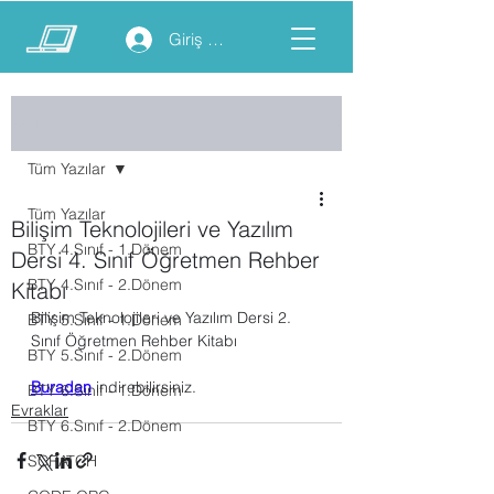
Giriş yap
Yazı
Tüm Yazılar
Tüm Yazılar
Bilişim Teknolojileri ve Yazılım
BTY 4.Sınıf - 1.Dönem
Dersi 4. Sınıf Öğretmen Rehber
BTY 4.Sınıf - 2.Dönem
Kitabı
Bilişim Teknolojileri ve Yazılım Dersi 2. 
BTY 5.Sınıf - 1.Dönem
Sınıf Öğretmen Rehber Kitabı
BTY 5.Sınıf - 2.Dönem
Buradan
 indirebilirsiniz.
BTY 6.Sınıf - 1.Dönem
Evraklar
BTY 6.Sınıf - 2.Dönem
SCRATCH